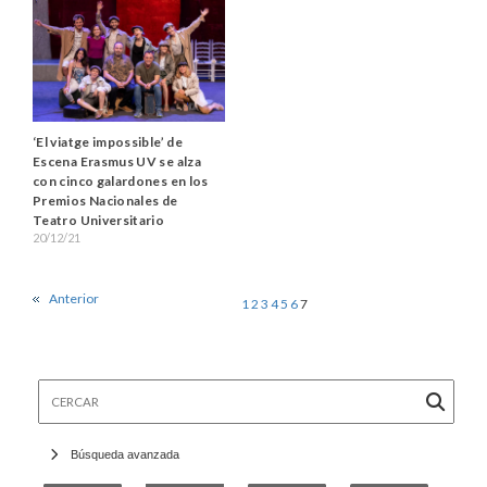
‘El viatge impossible’ de
Escena Erasmus UV se alza
con cinco galardones en los
Premios Nacionales de
Teatro Universitario
20/12/21
Anterior
1
2
3
4
5
6
7
Cercar
Búsqueda avanzada