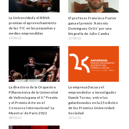
La Universidad y el BBVA
El profesor Francisco Fuster
premian el aprovechamiento
gana el premio ‘Antonio
de las TIC en las pequeñas y
Domínguez Ortiz’ por una
medias emprendidas
biografía de Julio Camba
10/05/22
27/04/22
La empresa Dacsa y el
La directora de la Orquestra
emprendedor e investigador
Filharmònica de la Universitat
Damià Tormo, entre los
de València gana el 3.º Premio
galardonados en la 25 edición
y el Premio Arte en el
de los Premios Universidad-
Concurso Internacional ‘La
Sociedad
Maestra’ de París 2022
23/12/21
08/03/22