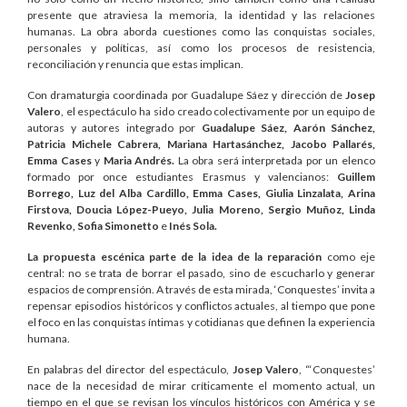
presente que atraviesa la memoria, la identidad y las relaciones
humanas. La obra aborda cuestiones como las conquistas sociales,
personales y políticas, así como los procesos de resistencia,
reconciliación y renuncia que estas implican.
Con dramaturgia coordinada por Guadalupe Sáez y dirección de
Josep
Valero
, el espectáculo ha sido creado colectivamente por un equipo de
autoras y autores integrado por
Guadalupe Sáez, Aarón Sánchez,
Patricia Michele Cabrera, Mariana Hartasánchez, Jacobo Pallarés,
Emma Cases
y
Maria Andrés.
La obra será interpretada por un elenco
formado por once estudiantes Erasmus y valencianos:
Guillem
Borrego, Luz del Alba Cardillo, Emma Cases, Giulia Linzalata, Arina
Firstova, Doucia López-Pueyo, Julia Moreno, Sergio Muñoz, Linda
Revenko, Sofia Simonetto
e
Inés Sola.
La propuesta escénica parte de la idea de la reparación
como eje
central: no se trata de borrar el pasado, sino de escucharlo y generar
espacios de comprensión. A través de esta mirada, ‘Conquestes’ invita a
repensar episodios históricos y conflictos actuales, al tiempo que pone
el foco en las conquistas íntimas y cotidianas que definen la experiencia
humana.
En palabras del director del espectáculo,
Josep Valero
, “‘Conquestes’
nace de la necesidad de mirar críticamente el momento actual, un
tiempo en el que se revisan los vínculos históricos con América y se