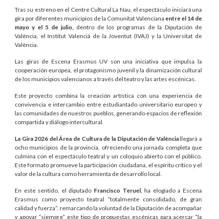
Tras su estreno en el Centre Cultural La Nau, el espectáculo iniciará una
gira por diferentes municipios de la Comunitat Valenciana
entre el 14 de
mayo y el 5 de julio,
dentro de los programas de la Diputación de
València, el Institut Valencià de la Joventut (IVAJ) y la Universitat de
València.
Las giras de Escena Erasmus UV son una iniciativa que impulsa la
cooperación europea, el protagonismo juvenil y la dinamización cultural
de los municipios valencianos a través del teatro y las artes escénicas.
Este proyecto combina la creación artística con una experiencia de
convivencia e intercambio entre estudiantado universitario europeo y
las comunidades de nuestros pueblos, generando espacios de reflexión
compartida y diálogo intercultural.
La Gira 2026 del Área de Cultura de la Diputación de València
llegará a
ocho municipios de la provincia, ofreciendo una jornada completa que
culmina con el espectáculo teatral y un coloquio abierto con el público.
Este formato promueve la participación ciudadana, el espíritu crítico y el
valor de la cultura como herramienta de desarrollo local.
En este sentido, el diputado
Francisco Teruel
, ha elogiado a Escena
Erasmus como proyecto teatral “totalmente consolidado, de gran
calidad y fuerza”, remarcando la voluntad de la Diputación de acompañar
y apoyar “siempre” este tipo de propuestas escénicas para acercar “la