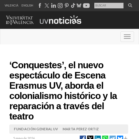
VALENCIÀ
ENGLISH
Desple
‘Conquestes’, el nuevo
espectáculo de Escena
Erasmus UV, aborda el
colonialismo histórico y la
reparación a través del
teatro
FUNDACIÓN GENERAL UV
MARTA PEREZ ORTIZ
5 mayo de 2026