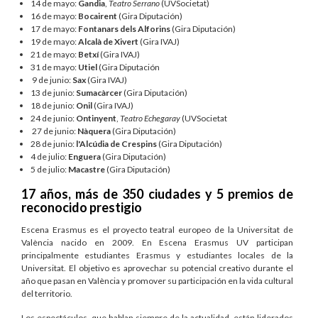
14 de mayo:
Gandia
,
Teatro Serrano
(UVSocietat)
16 de mayo:
Bocairent
(Gira Diputación)
17 de mayo:
Fontanars dels Alforins
(Gira Diputación)
19 de mayo:
Alcalà de Xivert
(Gira IVAJ)
21 de mayo:
Betxí
(Gira IVAJ)
31 de mayo:
Utiel
(Gira Diputación
9 de junio:
Sax
(Gira IVAJ)
13 de junio:
Sumacàrcer
(Gira Diputación)
18 de junio:
Onil
(Gira IVAJ)
24 de junio:
Ontinyent
,
Teatro Echegaray
(UVSocietat
27 de junio:
Nàquera
(Gira Diputación)
28 de junio:
l'Alcúdia de Crespins
(Gira Diputación)
4 de julio:
Enguera
(Gira Diputación)
5 de julio:
Macastre
(Gira Diputación)
17 años, más de 350 ciudades y 5 premios de
reconocido prestigio
Escena Erasmus es el proyecto teatral europeo de la Universitat de
València nacido en 2009. En Escena Erasmus UV participan
principalmente estudiantes Erasmus y estudiantes locales de la
Universitat. El objetivo es aprovechar su potencial creativo durante el
año que pasan en València y promover su participación en la vida cultural
del territorio.
Los espectáculos, que hablan siempre de la actualidad, están liderados