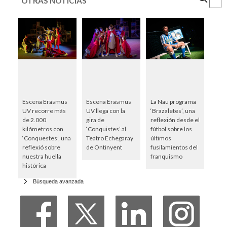
OTRAS NOTICIAS
Escena Erasmus
Escena Erasmus
La Nau programa
UV recorre más
UV llega con la
‘Brazaletes’, una
de 2.000
gira de
reflexión desde el
kilómetros con
‘Conquistes’ al
fútbol sobre los
‘Conquestes’, una
Teatro Echegaray
últimos
reflexió sobre
de Ontinyent
fusilamientos del
nuestra huella
franquismo
histórica
Búsqueda avanzada