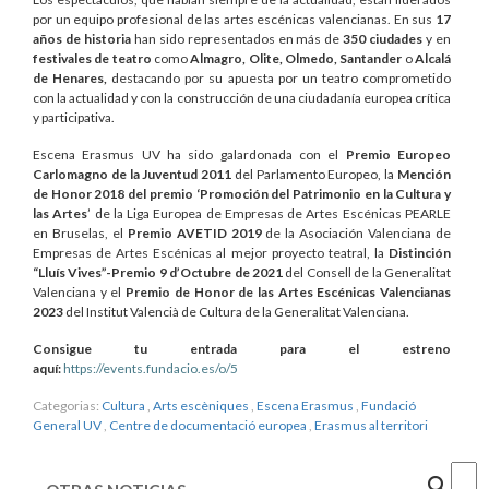
por un equipo profesional de las artes escénicas valencianas. En sus
17
años de historia
han sido representados en más de
350 ciudades
y en
festivales de teatro
como
Almagro, Olite, Olmedo, Santander
o
Alcalá
de Henares,
destacando por su apuesta por un teatro comprometido
con la actualidad y con la construcción de una ciudadanía europea crítica
y participativa.
Escena Erasmus UV ha sido galardonada con el
Premio Europeo
Carlomagno de la Juventud 2011
del Parlamento Europeo, la
Mención
de Honor 2018 del premio ‘Promoción del Patrimonio en la Cultura y
las Artes
’ de la Liga Europea de Empresas de Artes Escénicas PEARLE
en Bruselas, el
Premio AVETID 2019
de la Asociación Valenciana de
Empresas de Artes Escénicas al mejor proyecto teatral, la
Distinción
“Lluís Vives”-Premio 9 d’Octubre de 2021
del Consell de la Generalitat
Valenciana y el
Premio de Honor de las Artes Escénicas Valencianas
2023
del Institut Valencià de Cultura de la Generalitat Valenciana.
Consigue tu entrada para el estreno
aquí:
https://events.fundacio.es/o/5
Categorias:
Cultura
,
Arts escèniques
,
Escena Erasmus
,
Fundació
General UV
,
Centre de documentació europea
,
Erasmus al territori
Cercar