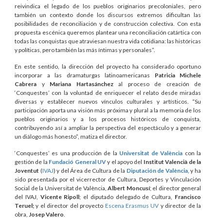
reivindica el legado de los pueblos originarios precoloniales, pero
también un contexto donde los discursos extremos dificultan las
posibilidades de reconciliación y de construcción colectiva. Con esta
propuesta escénica queremos plantear una reconciliación catártica con
todas las conquistas que atraviesan nuestra vida cotidiana: las históricas
y políticas, pero también las más íntimas y personales”.
En este sentido, la dirección del proyecto ha considerado oportuno
incorporar a las dramaturgas latinoamericanas
Patricia Michele
Cabrera
y
Mariana Hartasánchez
al proceso de creación de
‘Conquestes’ con la voluntad de enriquecer el relato desde miradas
diversas y establecer nuevos vínculos culturales y artísticos. “Su
participación aporta una visión más próxima y plural a la memoria de los
pueblos originarios y a los procesos históricos de conquista,
contribuyendo así a ampliar la perspectiva del espectáculo y a generar
un diálogo más honesto”, matiza el director.
‘Conquestes’ es una producción de la
Universitat de València
con la
gestión de la
Fundació General UV
y el apoyo del
Institut Valencià de la
Joventut
(
IVAJ
) y del Área de Cultura de la
Diputación de València
, y ha
sido presentada por el vicerrector de Cultura, Deportes y Vinculación
Social de la Universitat de València,
Albert Moncusí
; el director general
del IVAJ,
Vicente Ripoll
; el diputado delegado de Cultura,
Francisco
Teruel;
y el director del proyecto
Escena Erasmus UV
y director de la
obra,
Josep Valero
.