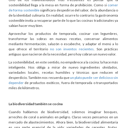
sostenibilidad llega a la mesa en forma de prohibición. Como si
comer
de forma sostenible
significara despedirse del sabor, de la abundancia o
de la identidad culinaria. En realidad, ocurre lo contrario: la gastronomía
sostenible invita a recuperar parte de lo que las cocinas tradicionales ya
sabían hacer muy bien.
Aprovechar los productos de temporada, cocinar con legumbres,
transformar las sobras en nuevas recetas, conservar alimentos
mediante fermentación, salazón o escabeche, y adaptar el menú a lo
que ofrece el territorio
no son inventos recientes
. Son prácticas
antiguas que nacieron de la necesidad, pero hoy cobran un nuevo valor.
La sostenibilidad, en este sentido, no empobrece a la cocina: la hace más
inteligente. Nos obliga a mirar de nuevo ingredientes olvidados,
variedades locales, recetas humildes y técnicas que reducen el
desperdicio. También nos recuerda que
un plato puede ser delicioso sin
depender
de productos exóticos, fuera de temporada o transportados
miles de kilómetros.
La biodiversidad también se cocina
Cuando hablamos de biodiversidad, solemos imaginar bosques,
arrecifes de coral o animales en peligro. Claras veces pensamos en un
mercado de abastecimientos. Ahora bien, la biodiversidad alimentaria
es una parte esencial de la vida: variedades de cereales, frutas,