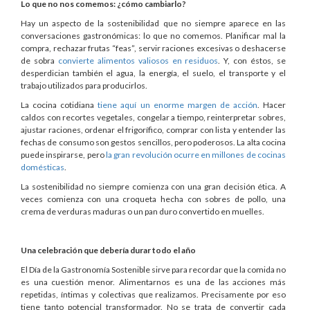
Lo que no nos comemos: ¿cómo cambiarlo?
Hay un aspecto de la sostenibilidad que no siempre aparece en las
conversaciones gastronómicas: lo que no comemos. Planificar mal la
compra, rechazar frutas “feas”, servir raciones excesivas o deshacerse
de sobra
convierte alimentos valiosos en residuos
. Y, con éstos, se
desperdician también el agua, la energía, el suelo, el transporte y el
trabajo utilizados para producirlos.
La cocina cotidiana
tiene aquí un enorme margen de acción
. Hacer
caldos con recortes vegetales, congelar a tiempo, reinterpretar sobres,
ajustar raciones, ordenar el frigorífico, comprar con lista y entender las
fechas de consumo son gestos sencillos, pero poderosos. La alta cocina
puede inspirarse, pero
la gran revolución ocurre en millones de cocinas
domésticas
.
La sostenibilidad no siempre comienza con una gran decisión ética. A
veces comienza con una croqueta hecha con sobres de pollo, una
crema de verduras maduras o un pan duro convertido en muelles.
Una celebración que debería durar todo el año
El Día de la Gastronomía Sostenible sirve para recordar que la comida no
es una cuestión menor. Alimentarnos es una de las acciones más
repetidas, íntimas y colectivas que realizamos. Precisamente por eso
tiene tanto potencial transformador. No se trata de convertir cada