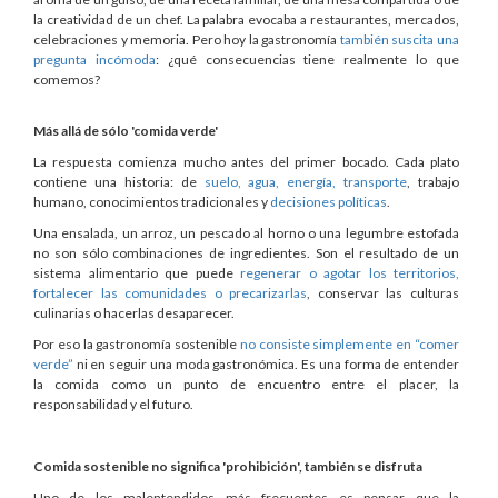
la creatividad de un chef. La palabra evocaba a restaurantes, mercados,
celebraciones y memoria. Pero hoy la gastronomía
también suscita una
pregunta incómoda
: ¿qué consecuencias tiene realmente lo que
comemos?
Más allá de sólo 'comida verde'
La respuesta comienza mucho antes del primer bocado. Cada plato
contiene una historia: de
suelo, agua, energía, transporte
, trabajo
humano, conocimientos tradicionales y
decisiones políticas
.
Una ensalada, un arroz, un pescado al horno o una legumbre estofada
no son sólo combinaciones de ingredientes. Son el resultado de un
sistema alimentario que puede
regenerar o agotar los territorios,
fortalecer las comunidades o precarizarlas
, conservar las culturas
culinarias o hacerlas desaparecer.
Por eso la gastronomía sostenible
no consiste simplemente en “comer
verde”
ni en seguir una moda gastronómica. Es una forma de entender
la comida como un punto de encuentro entre el placer, la
responsabilidad y el futuro.
Comida sostenible no significa 'prohibición', también se disfruta
Uno de los malentendidos más frecuentes es pensar que la