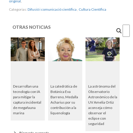
original
.
Categorias:
Difusió i comunicació científica
,
Cultura Científica
OTRAS NOTICIAS
Cercar
Desarrollan una
La catedrática de
La astrónoma del
tecnología con IA
Botánica Eva
Observatorio
para mitigar la
Barreno, Medalla
Astronómico de la
captura incidental
Acharius por su
UV Amelia Ortiz
de megafauna
contribución a la
aconseja cómo
marina
liquenología
observar el
eclipse con
seguridad
Búsqueda avanzada