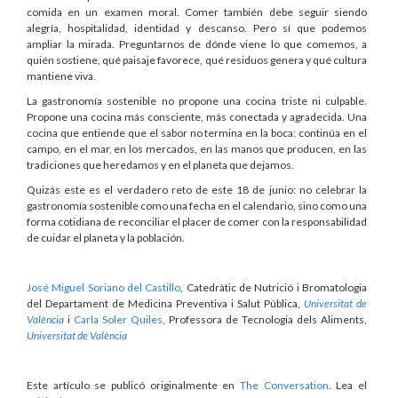
comida en un examen moral. Comer también debe seguir siendo
alegría, hospitalidad, identidad y descanso. Pero sí que podemos
ampliar la mirada. Preguntarnos de dónde viene lo que comemos, a
quién sostiene, qué paisaje favorece, qué residuos genera y qué cultura
mantiene viva.
La gastronomía sostenible no propone una cocina triste ni culpable.
Propone una cocina más consciente, más conectada y agradecida. Una
cocina que entiende que el sabor no termina en la boca: continúa en el
campo, en el mar, en los mercados, en las manos que producen, en las
tradiciones que heredamos y en el planeta que dejamos.
Quizás este es el verdadero reto de este 18 de junio: no celebrar la
gastronomía sostenible como una fecha en el calendario, sino como una
forma cotidiana de reconciliar el placer de comer con la responsabilidad
de cuidar el planeta y la población.
José Miguel Soriano del Castillo
, Catedràtic de Nutrició i Bromatologia
del Departament de Medicina Preventiva i Salut Pública,
Universitat de
València
i
Carla Soler Quiles
, Professora de Tecnologia dels Aliments,
Universitat de València
Este artículo se publicó originalmente en
The Conversation
. Lea el