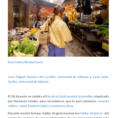
RossHelen/Shutterstock
José Miguel Soriano del Castillo
,
Universitat de València
y
Carla Soler
Quiles
,
Universitat de València
El 18 de junio se celebra el
Día de la Gastronomía Sostenible
, impulsado
por Naciones Unidas, para recordarnos que lo que comemos
conecta
cultura, salud, biodiversidad, economía y clima
.
Durante mucho tiempo, hablar de gastronomía fue
hablar de placer
: del
aroma de un guiso, de una receta familiar, de una mesa compartida o de