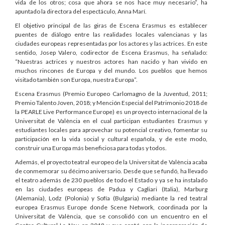
vida de los otros; cosa que ahora se nos hace muy necesario”, ha
apuntado la directora del espectáculo, Anna Marí.
El objetivo principal de las giras de Escena Erasmus es establecer
puentes de diálogo entre las realidades locales valencianas y las
ciudades europeas representadas por los actores y las actrices. En este
sentido, Josep Valero, codirector de Escena Erasmus, ha señalado:
“Nuestras actrices y nuestros actores han nacido y han vivido en
muchos rincones de Europa y del mundo. Los pueblos que hemos
visitado también son Europa, nuestra Europa”.
Escena Erasmus (Premio Europeo Carlomagno de la Juventud, 2011;
Premio Talento Joven, 2018; y Mención Especial del Patrimonio 2018 de
la PEARLE Live Performance Europe) es un proyecto internacional de la
Universitat de València en el cual participan estudiantes Erasmus y
estudiantes locales para aprovechar su potencial creativo, fomentar su
participación en la vida social y cultural española, y de este modo,
construir una Europa más beneficiosa para todas y todos.
Además, el proyecto teatral europeo de la Universitat de València acaba
de conmemorar su décimo aniversario. Desde que se fundó, ha llevado
el teatro además de 230 pueblos de todo el Estado y ya se ha instalado
en las ciudades europeas de Padua y Cagliari (Italia), Marburg
(Alemania), Lodz (Polonia) y Sofía (Bulgaria) mediante la red teatral
europea Erasmus Europe donde Scene Network, coordinada por la
Universitat de València, que se consolidó con un encuentro en el