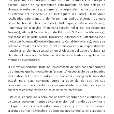
Las giras de 'Les Europes Menudes', 'IVAJ M'importa' y 'Europa a
escena', donde se ha presentado este montaje, no han dejado de
alcanzar el éxito desde que comenzaron el pasado mes de octubre con
el estreno del espectáculo en Bellreguard (La Safor). Hasta doce
localidades valencianas y de Teruel han podido disfrutar de este
proyecto teatral: Barx (la Safor), Valljunquera (Matarraña-Teruel),
Peñarroya de Tastavins (Matarraña-Teruel), Villar del Arzobispo (La
Serranía), Alcoy (l'Alcoià), Algar de Palancia (El Camp de Morvedre),
Massalfassar (L'Horta Nord), Bocairent, Alfarrasí y Quatretonda (Vall
d'Albaida), València (L'Horta) y Enguera (La Canal de Navarrés), donde se
celebró el final del recorrido el 13 de diciembre. Fue especialmente
notable la función que realizaron en el Claustro del Centro Cultural La
Nau de la Universitat de València, donde las entradas se agotaron en
menos de cuatro horas.
‘El show del nou món’ trata de una compañía de cómicos con nombres
de animales que ha montado un “presunto” espectáculo de variedades
para hablar del nuevo mundo en el que está sumergida la sociedad
actual; pero esta compañía sufre la ausencia de dos de sus
componentes más importantes, cosa que añade un problema a la ya de
por sí caótica organización de las escenas y significados.
Esta es la sinopsis de la obra, con un texto “escrito desde el humor y la
distancia, como un intento de comprensión del mundo que vivimos y
del que nos está sucediendo como especie, y en el mismo tiempo
pretende ser un homenaje a los cómicos que se dedicaron a alegrar la