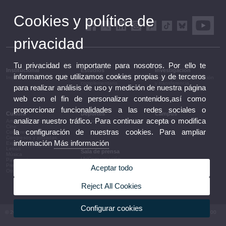
Cookies y política de
privacidad
Tu privacidad es importante para nosotros. Por ello te
Institucional
Estudios
Investigación
informamos que utilizamos cookies propias y de terceros
Institucional
Estudios y formación
Investigación, innovación
complementaria
y transferencia
para realizar análisis de uso y medición de nuestra página
web con el fin de personalizar contenidos,así como
proporcionar funcionalidades a las redes sociales o
Cultura
Deportes
Campus
analizar nuestro tráfico. Para continuar acepta o modifica
Artes escénicas
Deportes
Campus
Cine
la configuración de nuestras cookies. Para ampliar
Conferencias y debates
Congresos y jornadas
información
Más información
Exposiciones
Letras
Sala de prensa
Música
UVComunicación
Patrimonio
Notas de prensa
Premios y convocatorias
Aceptar todo
Agenda de gobierno
Otras actividades
Acuerdos de gobierno
La UV en la prensa
Reject All Cookies
Información corporativa
Configurar cookies
© 2026 UV. - Av. Blasco Ibáñez, 13. 46010 València. Espanya. Tel UV: (+34) 963 86 41 00