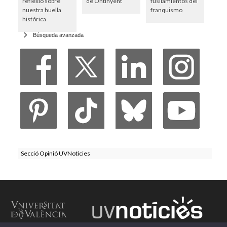
reflexió sobre
de Ontinyent
fusilamientos del
nuestra huella
franquismo
histórica
Búsqueda avanzada
Secció Opinió UVNoticies