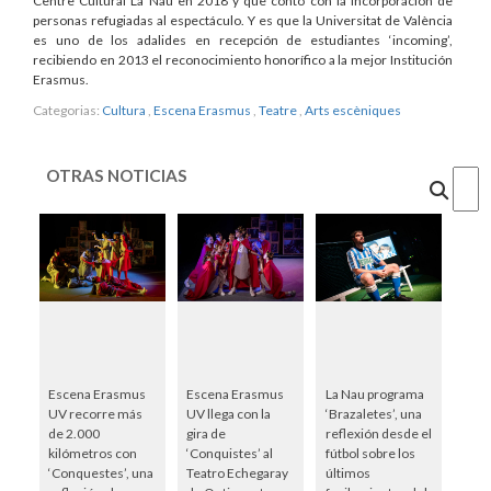
Centre Cultural La Nau en 2018 y que contó con la incorporación de
personas refugiadas al espectáculo. Y es que la Universitat de València
es uno de los adalides en recepción de estudiantes ‘incoming’,
recibiendo en 2013 el reconocimiento honorífico a la mejor Institución
Erasmus.
Categorias:
Cultura
,
Escena Erasmus
,
Teatre
,
Arts escèniques
OTRAS NOTICIAS
Cercar
Escena Erasmus
Escena Erasmus
La Nau programa
UV recorre más
UV llega con la
‘Brazaletes’, una
de 2.000
gira de
reflexión desde el
kilómetros con
‘Conquistes’ al
fútbol sobre los
‘Conquestes’, una
Teatro Echegaray
últimos