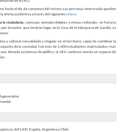
gramación de la UEG.
izar hasta el día de comienzo del mismo. Las personas interesadas pueden
 la oferta académica a través del siguiente
enlace
.
a la ciudadanía
, como por ejemplo debates y mesas redondas, en horario
 por la noche, que tendrán lugar en la Casa de la Marquesa de Gandia. La
manas.
va y cultural consolidada y singular en el territorio, capaz de combinar la
l conjunto de la sociedad. Con más de 1.000 estudiantes matriculados, más
 una elevada asistencia de público, la UEG continúa siendo un espacio de
ias.
A generativa
imental
ispánicos del S.XXI. España, Argentina y Chile