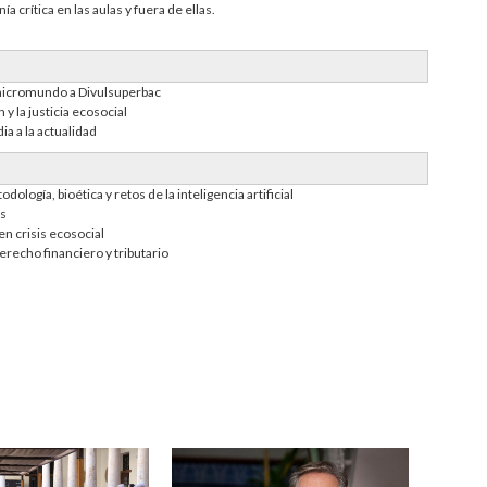
 crítica en las aulas y fuera de ellas.
 micromundo a Divulsuperbac
 y la justicia ecosocial
a a la actualidad
logía, bioética y retos de la inteligencia artificial
os
en crisis ecosocial
recho financiero y tributario