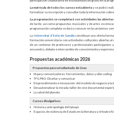
participación colaborativa de estudiantado de grado en la pro
La matrícula de todos los cursos está abierta
y se podrá real
formalizar su inscripción y consultar toda la información sobre
La programación se completará con actividades las abiertas 
de tarde, así como propuestas musicales y de artes escénicas
programación completa se dará a conocer en las próximas se
La
Universitat d´Estiu de Gandia
constituye una oferta formati
formación universitaria con actividades culturales abiertas a
de un centenar de profesores y profesionales participantes y
encuentro, debate e intercambio de conocimiento y experienc
Propuestas académicas 2026
Propuestas para estudiantado de Grau
IA para comunicadores: herramientas, datos y vibe coding
TFG PRO: Diseñar y comunicar
Emprendimiento e innovación: del modelo de negocio a la I
Desautomatizar la mirada: taller de cine documental exper
La salud del planeta
Cursos divulgativos
Historia y antropología del tatuaje
Espacios de violencia de Estado en la literatura y el teatro h