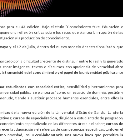
has para su 43 edición. Bajo el título “Conocimiento fake. Educación e
propone una reflexión crítica sobre los retos que plantea la irrupción de las
vestigación y la producción de conocimiento.
ayo y el 17 de julio
, dentro del nuevo modelo desestacionalizado, que
rcado por la dificultad creciente de distinguir entre lo real y lo generado
a crear imágenes, textos o discursos con apariencia de veracidad
abre
a transmisión del conocimiento y el papel de la universidad pública
ante
ar estudiantes con capacidad crítica,
sensibilidad y herramientas para
universidad pública se plantea así como un espacio de dominio, gestión y
menudo, tiende a sustituir procesos humanos esenciales, entre ellos la
émicas
de la nueva edición de la Universitat d’Estiu de Gandia. La oferta
ativos; cursos de especialización,
dirigidos a estudiantado de posgrado y
y conocimiento especializado en las diferentes áreas del saber;
cursos de
ecer la adquisición y el refuerzo de competencias específicas, tanto en el
como novedad, los
UVcol·laboratoris
, una nueva línea que permitirá la