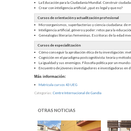
La Educación para la Ciudadanía Mundial. Construir ciudadanía
Crear con inteligencia artificial: ¿qué es legal y que no?
Cursos de orientación y actualitzación profesional
Microorganismos, superbacterias y ciencia ciudadana: de
Inteligencia artificial, género y poder: retos para la educación
Genealogías literarias femeninas. Escritoras de la edad medi
Cursos de especialitzación
Cómo conseguir la aprobación ética de tu investigación: metodo
Cognición en el paradigma postcognitivista: teoría y métod
La igualdad y sus enemigos. Filosofía política por un mundo 
Encuentro de jóvenes investigadores e investigadoras en de
Más información:
Matrícula cursos 43 UEG
Categorias:
Centre Internacional de Gandía
OTRAS NOTICIAS