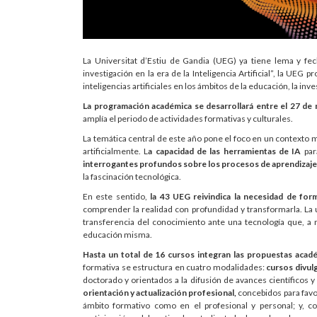
La Universitat d’Estiu de Gandia (UEG) ya tiene lema y fec
investigación en la era de la Inteligencia Artificial”, la UEG 
inteligencias artificiales en los ámbitos de la educación, la in
La programación académica se desarrollará entre el 27 de m
amplía el periodo de actividades formativas y culturales.
La temática central de este año pone el foco en un contexto ma
artificialmente. L
a capacidad de las herramientas de IA
par
interrogantes profundos sobre los procesos de aprendizaje, l
la fascinación tecnológica.
En este sentido,
la 43 UEG reivindica la necesidad de form
comprender la realidad con profundidad y transformarla. La 
transferencia del conocimiento ante una tecnología que, a 
educación misma.
Hasta un total de 16 cursos integran las propuestas acad
formativa se estructura en cuatro modalidades:
cursos divulg
doctorado y orientados a la difusión de avances científicos 
orientación y actualización profesional,
concebidos para favor
ámbito formativo como en el profesional y personal; y, 