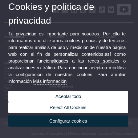
Cookies y política de
privacidad
Tu privacidad es importante para nosotros. Por ello te
Institucional
Estudios
Investigación
informamos que utilizamos cookies propias y de terceros
Institucional
Estudios y formación
Investigación, innovación
complementaria
y transferencia
para realizar análisis de uso y medición de nuestra página
web con el fin de personalizar contenidos,así como
proporcionar funcionalidades a las redes sociales o
Cultura
Deportes
Campus
analizar nuestro tráfico. Para continuar acepta o modifica
Artes escénicas
Deportes
Campus
Cine
la configuración de nuestras cookies. Para ampliar
Conferencias y debates
Congresos y jornadas
información
Más información
Exposiciones
Letras
Sala de prensa
Música
UVComunicación
Patrimonio
Notas de prensa
Premios y convocatorias
Aceptar todo
Agenda de gobierno
Otras actividades
Acuerdos de gobierno
La UV en la prensa
Reject All Cookies
Información corporativa
Configurar cookies
© 2026 UV. - Av. Blasco Ibáñez, 13. 46010 València. Espanya. Tel UV: (+34) 963 86 41 00
Aviso legal
|
Accesibilidad
|
Política privacidad
|
Cookies
|
Transparencia
|