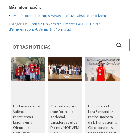
Más información:
Más información: https://www.adeituv.es/escuelamotivem
Categorias:
Fundació Universitat - Empresa ADEIT
,
Unitat
d'emprenedoria-UVemprén
,
Formació
Cercar
OTRAS NOTICIAS
La Universitat de
Cinco ideas para
La doctoranda
València
transformar la
Lara Fernandez
representa a
sociedad,
recibe una beca
España en la
ganadoras de los
de la Fundación 'la
Olimpiada
Premis MOTIVEM
Caixa' para cursar
Lingüística
2026
un posgrado en el