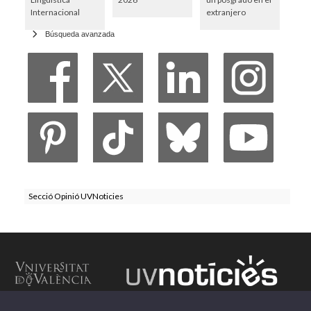
Internacional
extranjero
Búsqueda avanzada
Secció Opinió UVNoticies