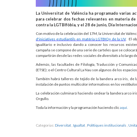
La Universitat de València ha programado varias ac
para celebrar dos fechas relevantes en materia de 
contra la LGTBIfòbia, y el 28 de junio, Día Internacio
Con motivo de la celebración del 17M, la Universitat de València
d'iniciatives estudiantils en matèria LGTBIQ+ de la UV
. El o
igualitario e inclusivo dando a conocer los recursos exist
campaña se compone de una serie de carteles que se colocarán 
compartirán desde las redes sociales de
diversitats
a lo largo d
Además, las facultades de Filología, Traducción y Comunicaci
(ETSE); o el Centro Cultural La Nau son algunos de los espacio
También habrá talleres de tejido de la bandera arco iris, de
instalación de puntos multicolor informativos en los vestíbulos 
La celebración culminará haciendo ondear la bandera arco iris e
Orgullo.
Toda la información y la programación haciendo clic
aquí.
Categorias:
Diversitat
,
Igualtat
,
Polítiques institucionals
,
Unita