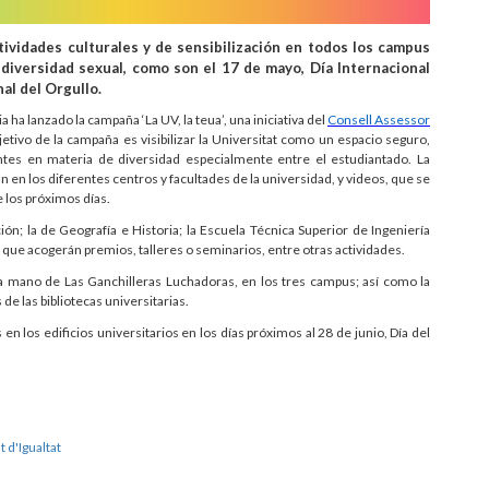
tividades culturales y de sensibilización en todos los campus
diversidad sexual, como son el 17 de mayo, Día Internacional
nal del Orgullo.
 ha lanzado la campaña ‘La UV, la teua’, una iniciativa del
Consell Assessor
bjetivo de la campaña es visibilizar la Universitat como un espacio seguro,
entes en materia de diversidad especialmente entre el estudiantado. La
en los diferentes centros y facultades de la universidad, y videos, que se
e los próximos días.
ón; la de Geografía e Historia; la Escuela Técnica Superior de Ingeniería
s que acogerán premios, talleres o seminarios, entre otras actividades.
 la mano de Las Ganchilleras Luchadoras, en los tres campus; así como la
de las bibliotecas universitarias.
n los edificios universitarios en los días próximos al 28 de junio, Día del
t d'Igualtat