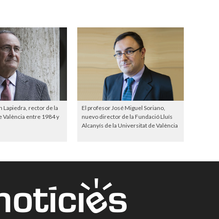
Lapiedra, rector de la
El profesor José Miguel Soriano,
e València entre 1984 y
nuevo director de la Fundació Lluís
Alcanyís de la Universitat de València