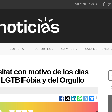
VALENCIÀ
ENGLISH
CULTURA
DEPORTES
CAMPUS
SALA DE PRENSA
itat con motivo de los días
Ce
a LGTBIFòbia y del Orgullo