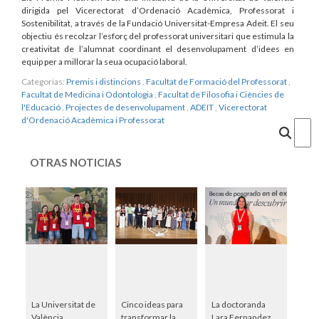
dirigida pel Vicerectorat d’Ordenació Acadèmica, Professorat i
Sostenibilitat, a través de la Fundació Universitat-Empresa Adeit. El seu
objectiu és recolzar l’esforç del professorat universitari que estimula la
creativitat de l’alumnat coordinant el desenvolupament d’idees en
equip per a millorar la seua ocupació laboral.
Categorias:
Premis i distincions
,
Facultat de Formació del Professorat
,
Facultat de Medicina i Odontologia
,
Facultat de Filosofia i Ciències de
l'Educació
,
Projectes de desenvolupament
,
ADEIT
,
Vicerectorat
d'Ordenació Acadèmica i Professorat
Cercar
OTRAS NOTICIAS
La Universitat de
Cinco ideas para
La doctoranda
València
transformar la
Lara Fernandez