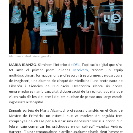
Alumnes amb el primer guardó.
MARIA IRANZO
. Si mirem l’interior de
DELI
, l’aplicació digital que s’ha
fet amb el primer premi d’idees
Motivem
, trobem un equip
multidisciplinari, format per una professora i tres alumnes de quart curs
de Magisteri, una alumna de cinqué de Medicina i una professora de
Filosofia i Ciències de l’Educació. Descobrim alhora sis dones
emprenedores i amb capacitat d’observació de la realitat, aquella que
viuen cada dia les xiquetes i xiquets que han de passar una llarga estada
ingressats a l’hospital.
L’impuls parteix de Maria Alcantud, professora d’anglés en el Grau de
Mestre de Primària; un estímul que va motivar de seguida tres
companyes de classe per a buscar una necessitat social a cobrir. “En
febrer vaig començar les pràctiques en un col·legi” –explica Andrea
Barrera– “i una setmana abans d’arribar un alumne havia sigut ingressat