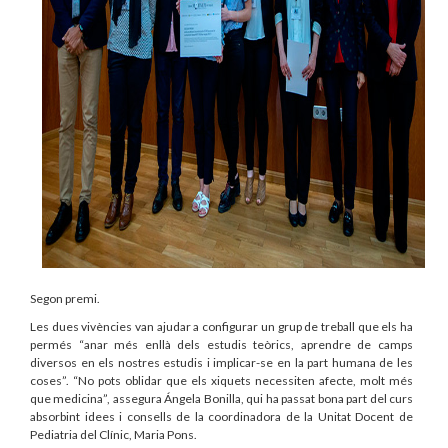
Segon premi.
Les dues vivències van ajudar a configurar un grup de treball que els ha
permés “anar més enllà dels estudis teòrics, aprendre de camps
diversos en els nostres estudis i implicar-se en la part humana de les
coses”. “No pots oblidar que els xiquets necessiten afecte, molt més
que medicina”, assegura Ángela Bonilla, qui ha passat bona part del curs
absorbint idees i consells de la coordinadora de la Unitat Docent de
Pediatria del Clínic, Maria Pons.