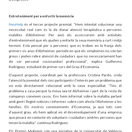
Entreteniment per a enfortir la memòria
NeuHelp
és el tercer projecte premiat. “Hem intentat solucionar una
necessitat real com és la de donar atenció terapèutica a persones
malaltes d’Alzheimer. Per això els assessorem amb activitats
d’entreteniment que els ajuden a enfortir la seua memòria a curt i mitjà
termini. Està pensat per a persones que es troben en la franja dels
primers sis anys d’Alzheimer, període en què els símptomes no són tan
greus i poden rebre atenció de cuidadors que no necessàriament han
de ser personal sociosanitari professional”, explica Guillermo
Rodríguez, estudiant de primer curs del Grau d’Economia.
D’aquest projecte, coordinat per la professora Cristina Pardo, crida
l’atenció la joventut dels cinc participants i l’interés per un problema que
no està directament relacionat amb la seua especialitat. “Tinc el
problema a casa perquè la meua iaia té Alzheimer i part de la resta de
companys coneixen casos. Ens hem informat sobre la malaltia parlant
amb gent i llegint notícies i informes sobre com afecta l’Alzheimer a les
famílies. Els nostres coneixements d’Economia, ja que tots som
d’aquest grau, els hem aplicat en el desenvolupament d’una empresa
que posarà en contacte els voluntaris i cuidadors amb les persones que
tenen la malaltia”, continua Rodríguez.
Els Premis Motivem són una iniciativa de la Universitat de València