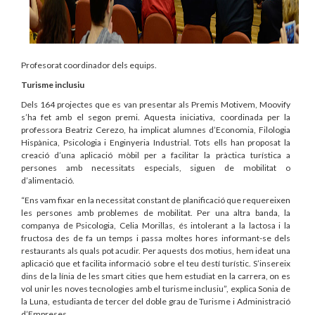
Profesorat coordinador dels equips.
Turisme inclusiu
Dels 164 projectes que es van presentar als Premis Motivem, Moovify
s’ha fet amb el segon premi. Aquesta iniciativa, coordinada per la
professora Beatriz Cerezo, ha implicat alumnes d’Economia, Filologia
Hispànica, Psicologia i Enginyeria Industrial. Tots ells han proposat la
creació d’una aplicació mòbil per a facilitar la pràctica turística a
persones amb necessitats especials, siguen de mobilitat o
d’alimentació.
“Ens vam fixar en la necessitat constant de planificació que requereixen
les persones amb problemes de mobilitat. Per una altra banda, la
companya de Psicologia, Celia Morillas, és intolerant a la lactosa i la
fructosa des de fa un temps i passa moltes hores informant-se dels
restaurants als quals pot acudir. Per aquests dos motius, hem ideat una
aplicació que et facilita informació sobre el teu destí turístic. S’insereix
dins de la línia de les smart cities que hem estudiat en la carrera, on es
vol unir les noves tecnologies amb el turisme inclusiu”, explica Sonia de
la Luna, estudianta de tercer del doble grau de Turisme i Administració
d’Empreses.