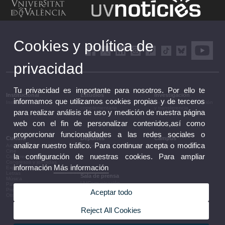
Cookies y política de
privacidad
Tu privacidad es importante para nosotros. Por ello te
Institucional
Estudios
Investigación
informamos que utilizamos cookies propias y de terceros
Institucional
Estudios y formación
Investigación, innovación
complementaria
y transferencia
para realizar análisis de uso y medición de nuestra página
web con el fin de personalizar contenidos,así como
proporcionar funcionalidades a las redes sociales o
Cultura
Deportes
Campus
analizar nuestro tráfico. Para continuar acepta o modifica
Artes escénicas
Deportes
Campus
Cine
la configuración de nuestras cookies. Para ampliar
Conferencias y debates
Congresos y jornadas
información
Más información
Exposiciones
Letras
Sala de prensa
Música
UVComunicación
Patrimonio
Notas de prensa
Premios y convocatorias
Aceptar todo
Agenda de gobierno
Otras actividades
Acuerdos de gobierno
La UV en la prensa
Reject All Cookies
Información corporativa