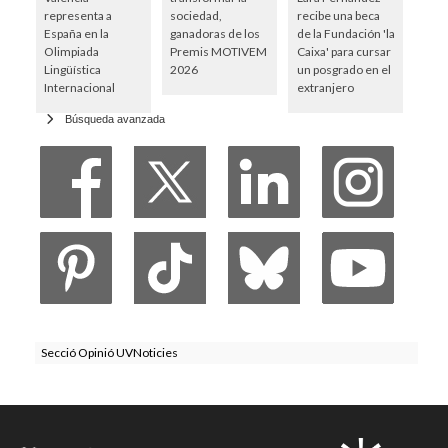
representa a
sociedad,
recibe una beca
España en la
ganadoras de los
de la Fundación 'la
Olimpiada
Premis MOTIVEM
Caixa' para cursar
Lingüística
2026
un posgrado en el
Internacional
extranjero
Búsqueda avanzada
Secció Opinió UVNoticies