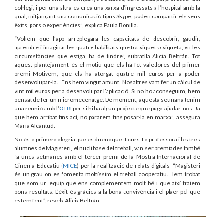
col·legi, i per una altra es crea una xarxa d’ingressats a l’hospital amb la
qual, mitjançant una comunicació tipus Skype, poden compartir els seus
èxits, pors o experiències”, explica Paula Bonilla.
“Volíem que l’app arreplegara les capacitats de descobrir, gaudir,
aprendre i imaginar les quatre habilitats que tot xiquet o xiqueta, en les
circumstàncies que estiga, ha de tindre”, subratlla Alicia Beltrán. Tot
aquest plantejament és el motiu que els ha fet valedores del primer
premi Motivem, que els ha atorgat quatre mil euros per a poder
desenvolupar-la. “Ens hem vingut amunt. Nosaltres vam fer un càlcul de
vint mil euros per a desenvolupar l’aplicació. Si no ho aconseguim, hem
pensat de fer un micromecenatge. De moment, aquesta setmana tenim
una reunió amb l’
OTRI
per si hi ha algun projecte que puga ajudar-nos. Ja
que hem arribat fins ací, no pararem fins posar-la en marxa”, assegura
Maria Alcantud.
No és la primera alegria que es duen aquest curs. La professora i les tres
alumnes de Magisteri, el nucli base del treball, van ser premiades també
fa unes setmanes amb el tercer premi de la Mostra Internacional de
Cinema Educatiu (
MICE
) per la realització de relats digitals. “Magisteri
és un grau on es fomenta moltíssim el treball cooperatiu. Hem trobat
que som un equip que ens complementem molt bé i que així traiem
bons resultats. L’èxit és gràcies a la bona convivència i el plaer pel que
estem fent”, revela Alicia Beltrán.