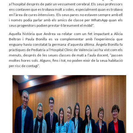
a l’hospital després de patir un vessament cerebral. Els seus professors
ens contaven que es trobava molt a soles, especialment quan es trobava
en l’àrea de cures intensives. Els seus pares no estaven sempre amb ell
i només podia parlar amb els amics de classe per WhatsApp quan els
seus progenitors podien prestar-li breument el mòbil”.
Aquella història que Andrea va relatar com un fet impactant a Alicia
Beltrán i Paula Bonilla es va complementar amb l’experiència que
enguany havia constatat la germana d’aquesta última. Ángela Bonilla fa
pràctiques de Pediatria a l’Hospital Clínic de València i ací ha vist com els
menuts, després de les seues classes de matí a l’aula docent, “passen
moltes hores sols. Alguns, fins i tot, no poden eixir de la seua habitació
per risc de contagi”.