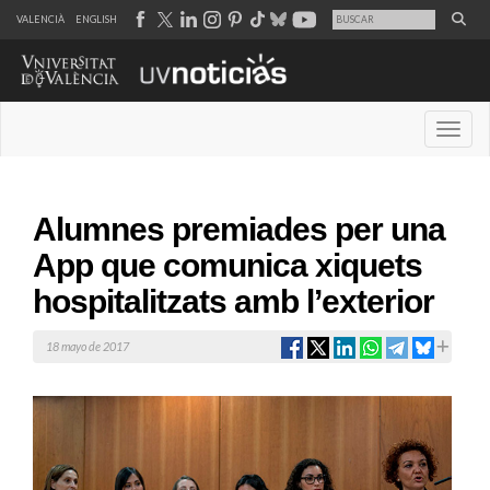
VALENCIÀ
ENGLISH
Desple
Alumnes premiades per una
App que comunica xiquets
hospitalitzats amb l’exterior
18 mayo de 2017