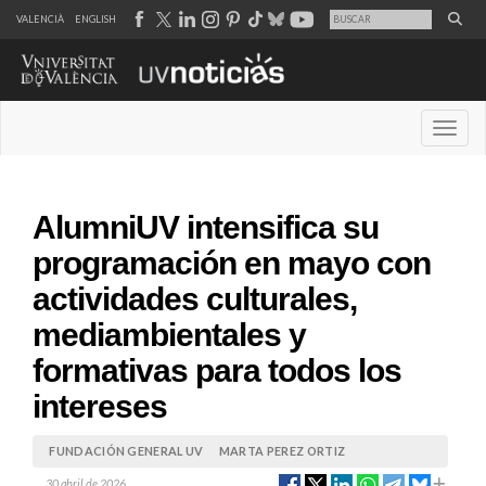
VALENCIÀ
ENGLISH
Desple
AlumniUV intensifica su
programación en mayo con
actividades culturales,
mediambientales y
formativas para todos los
intereses
FUNDACIÓN GENERAL UV
MARTA PEREZ ORTIZ
30 abril de 2026