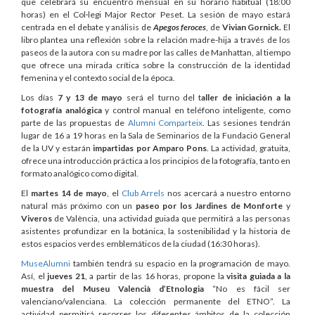
que celebrará su encuentro mensual en su horario habitual (18:00
horas) en el Col·legi Major Rector Peset. La sesión de mayo estará
centrada en el debate y análisis de
Apegos feroces
, de
Vivian Gornick.
El
libro plantea una reflexión sobre la relación madre-hija a través de los
paseos de la autora con su madre por las calles de Manhattan, al tiempo
que ofrece una mirada crítica sobre la construcción de la identidad
femenina y el contexto social de la época.
Los días
7 y 13 de mayo
será el turno del t
aller de iniciación a la
fotografía analógica
y control manual en teléfono inteligente, como
parte de las propuestas de
Alumni Comparteix
. Las sesiones tendrán
lugar de 16 a 19 horas en la Sala de Seminarios de la Fundació General
de la UV y estarán
impartidas por Amparo Pons
. La actividad, gratuita,
ofrece una introducción práctica a los principios de la fotografía, tanto en
formato analógico como digital.
El
martes 14 de mayo
, el
Club Arrels
nos acercará a nuestro entorno
natural más próximo con un
paseo por los Jardines de Monforte
y
Viveros
de València, una actividad guiada que permitirá a las personas
asistentes profundizar en la botánica, la sostenibilidad y la historia de
estos espacios verdes emblemáticos de la ciudad (16:30 horas).
MuseAlumni
también tendrá su espacio en la programación de mayo.
Así, el
jueves 21
, a partir de las 16 horas, propone la
visita guiada a la
muestra del Museu Valencià d’Etnologia
“No es fácil ser
valenciano/valenciana. La colección permanente del ETNO”. La
actividad permitirá recorrer los diferentes ámbitos de la colección