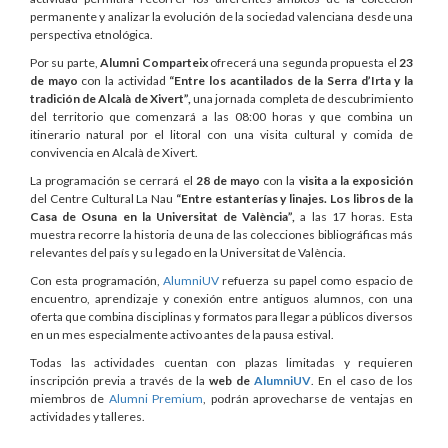
permanente y analizar la evolución de la sociedad valenciana desde una
perspectiva etnológica.
Por su parte,
Alumni Comparteix
ofrecerá una segunda propuesta el
23
de mayo
con la actividad
“Entre los acantilados de la Serra d’Irta y la
tradición de Alcalà de Xivert”,
una jornada completa de descubrimiento
del territorio que comenzará a las 08:00 horas y que combina un
itinerario natural por el litoral con una visita cultural y comida de
convivencia en Alcalà de Xivert.
La programación se cerrará el
28 de mayo
con la
visita a la exposición
del Centre Cultural La Nau
“Entre estanterías y linajes. Los libros de la
Casa de Osuna en la Universitat de València”,
a las 17 horas. Esta
muestra recorre la historia de una de las colecciones bibliográficas más
relevantes del país y su legado en la Universitat de València.
Con esta programación,
AlumniUV
refuerza su papel como espacio de
encuentro, aprendizaje y conexión entre antiguos alumnos, con una
oferta que combina disciplinas y formatos para llegar a públicos diversos
en un mes especialmente activo antes de la pausa estival.
Todas las actividades cuentan con plazas limitadas y requieren
inscripción previa a través de la
web de
AlumniUV
. En el caso de los
miembros de
Alumni Premium
, podrán aprovecharse de ventajas en
actividades y talleres.