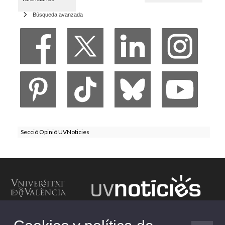
Búsqueda avanzada
Secció Opinió UVNoticies