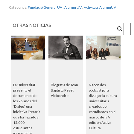
Categorias:
Fundació General UV
,
Alumni UV
,
Activitats AlumniUV
OTRAS NOTICIAS
Cercar
La Universitat
Biografía de Joan
Nacen dos
presenta el
Baptista Peset
pódcast para
documental de
Aleixandre
divulgar la cultura
los 25 años del
universitaria
‘Diàleg’, una
creados por
iniciativa literaria
estudiantes en el
que ha llegado a
marco de la V
15.000
edición Activa
estudiantes
Cultura
valencianos