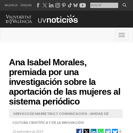
VALENCIÀ
ENGLISH
Desple
Ana Isabel Morales,
premiada por una
investigación sobre la
aportación de las mujeres al
sistema periódico
SERVICIO DE MARKETING Y COMUNICACIÓN - UNIDAD DE
CULTURA CIENTÍFICA Y DE LA INNOVACIÓN
20 septiembre de 2019