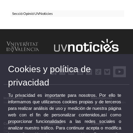
Secció Opinió UVNoticies
Cookies y política de
privacidad
Tu privacidad es importante para nosotros. Por ello te
Institucional
Estudios
Investigación
informamos que utilizamos cookies propias y de terceros
Institucional
Estudios y formación
Investigación, innovación
complementaria
y transferencia
para realizar análisis de uso y medición de nuestra página
web con el fin de personalizar contenidos,así como
proporcionar funcionalidades a las redes sociales o
Cultura
Deportes
Campus
analizar nuestro tráfico. Para continuar acepta o modifica
Artes escénicas
Deportes
Campus
Cine