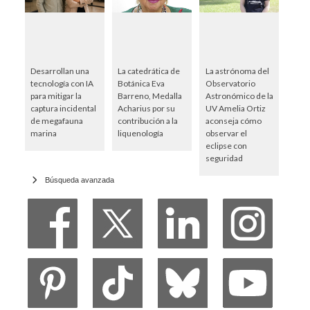
Desarrollan una
La catedrática de
La astrónoma del
tecnología con IA
Botánica Eva
Observatorio
para mitigar la
Barreno, Medalla
Astronómico de la
captura incidental
Acharius por su
UV Amelia Ortiz
de megafauna
contribución a la
aconseja cómo
marina
liquenología
observar el
eclipse con
seguridad
Búsqueda avanzada