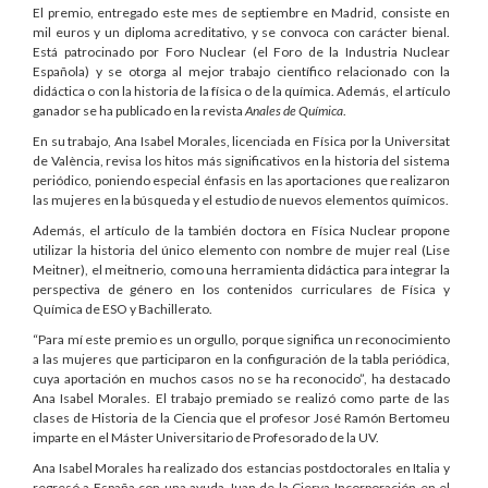
El premio, entregado este mes de septiembre en Madrid, consiste en
mil euros y un diploma acreditativo, y se convoca con carácter bienal.
Está patrocinado por Foro Nuclear (el Foro de la Industria Nuclear
Española) y se otorga al mejor trabajo científico relacionado con la
didáctica o con la historia de la física o de la química. Además, el artículo
ganador se ha publicado en la revista
Anales de Química
.
En su trabajo, Ana Isabel Morales, licenciada en Física por la Universitat
de València, revisa los hitos más significativos en la historia del sistema
periódico, poniendo especial énfasis en las aportaciones que realizaron
las mujeres en la búsqueda y el estudio de nuevos elementos químicos.
Además, el artículo de la también doctora en Física Nuclear propone
utilizar la historia del único elemento con nombre de mujer real (Lise
Meitner), el meitnerio, como una herramienta didáctica para integrar la
perspectiva de género en los contenidos curriculares de Física y
Química de ESO y Bachillerato.
“Para mí este premio es un orgullo, porque significa un reconocimiento
a las mujeres que participaron en la configuración de la tabla periódica,
cuya aportación en muchos casos no se ha reconocido”, ha destacado
Ana Isabel Morales. El trabajo premiado se realizó como parte de las
clases de Historia de la Ciencia que el profesor José Ramón Bertomeu
imparte en el Máster Universitario de Profesorado de la UV.
Ana Isabel Morales ha realizado dos estancias postdoctorales en Italia y
regresó a España con una ayuda Juan de la Cierva-Incorporación en el