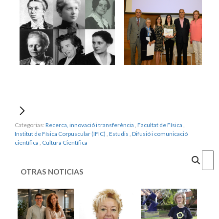
Categorias:
Recerca, innovació i transferència
,
Facultat de Física
,
Institut de Física Corpuscular (IFIC)
,
Estudis
,
Difusió i comunicació
científica
,
Cultura Científica
Cercar
OTRAS NOTICIAS