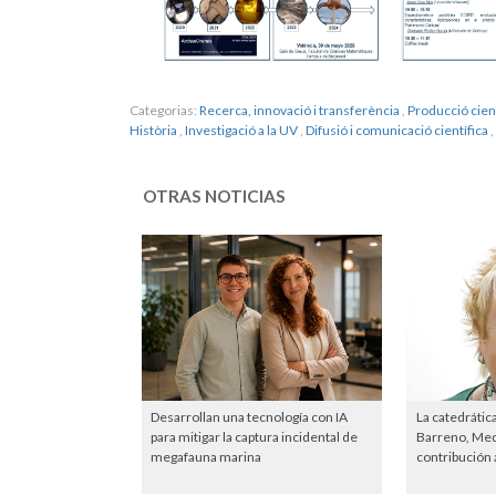
Categorias:
Recerca, innovació i transferència
,
Producció cient
Història
,
Investigació a la UV
,
Difusió i comunicació científica
,
OTRAS NOTICIAS
Desarrollan una tecnología con IA
La catedrátic
para mitigar la captura incidental de
Barreno, Meda
megafauna marina
contribución a