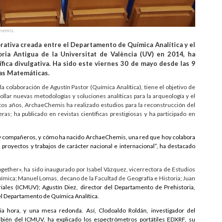
Chemis.
rativa creada entre el Departamento de Química Analítica y el
ria Antigua de la Universitat de València (UV) en 2014, ha
fica divulgativa. Ha sido este viernes 30 de mayo desde las 9
ias Matemáticas.
 la colaboración de Agustín Pastor (Química Analítica), tiene el objetivo de
ollar nuevas metodologías y soluciones analíticas para la arqueología y el
estos años, ArchaeChemis ha realizado estudios para la reconstrucción del
as; ha publicado en revistas científicas prestigiosas y ha participado en
s y compañeros, y cómo ha nacido ArchaeChemis, una red que hoy colabora
proyectos y trabajos de carácter nacional e internacional”, ha destacado
gether», ha sido inaugurado por Isabel Vázquez, vicerrectora de Estudios
uímica; Manuel Lomas, decano de la Facultad de Geografía e Historia; Juan
riales (ICMUV); Agustín Diez, director del Departamento de Prehistoria,
del Departamento de Química Analítica.
a hora, y una mesa redonda. Así, Clodoaldo Roldán, investigador del
bién del ICMUV, ha explicado los espectrómetros portátiles EDXRF, su