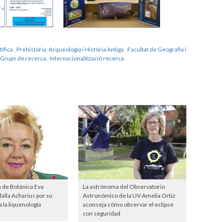
ífica
,
Prehistòria, Arqueologia i Història Antiga
,
Facultat de Geografia i
Grups de recerca
,
Internacionalització recerca
a de Botánica Eva
La astrónoma del Observatorio
lla Acharius por su
Astronómico de la UV Amelia Ortiz
 la liquenología
aconseja cómo observar el eclipse
con seguridad