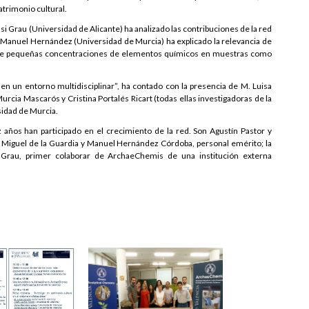
patrimonio cultural.
si Grau (Universidad de Alicante) ha analizado l
as contribuciones de la red
; y Manuel Hernández (Universidad de Murcia) ha explicado la relevancia de
ión de pequeñas concentraciones de elementos químicos en muestras como
 en un entorno multidisciplinar”, ha contado con la presencia de M. Luisa
cia Mascarós y Cristina Portalés Ricart (todas ellas investigadoras de la
sidad de Murcia.
 años han participado en el crecimiento de la red. Son Agustín Pastor y
, Miguel de la Guardia y Manuel Hernández Córdoba, personal emérito; la
i Grau, primer colaborar de ArchaeChemis de una institución externa