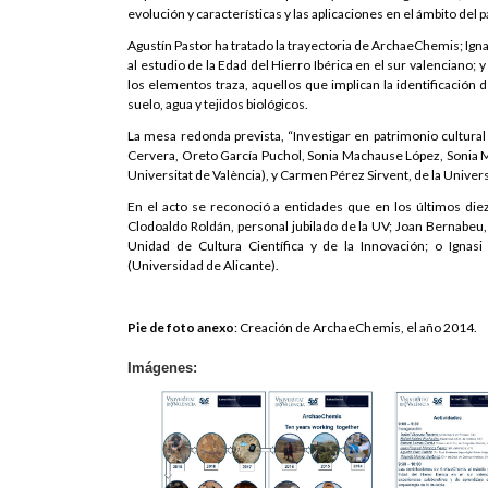
evolución y características y las aplicaciones en el ámbito del 
Agustín Pastor ha tratado la trayectoria de ArchaeChemis; Igna
al estudio de la Edad del Hierro Ibérica en el sur valenciano
los elementos traza, aquellos que implican la identificac
suelo, agua y tejidos biológicos.
La mesa redonda prevista, “Investigar en patrimonio cultural
Cervera, Oreto García Puchol, Sonia Machause López, Sonia Mur
Universitat de València), y Carmen Pérez Sirvent, de la Univer
En el acto se reconoció a entidades que en los últimos diez
Clodoaldo Roldán, personal jubilado de la UV; Joan Bernabeu
Unidad de Cultura Científica y de la Innovación; o Ignas
(Universidad de Alicante).
Pie de foto anexo
: Creación de ArchaeChemis, el año 2014.
Imágenes: