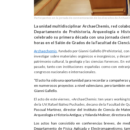
Participantes en la jornada de conmemoración de los diez años de Archae
La unidad multidisciplinar ArchaeChemis, red colabo
Departamento de Prehistoria, Arqueología e Histo
celebrado su primera década con una jornada cientí
horas en el Salón de Grados de la Facultad de Cienc
Archaechemis
, fundado por Gianni Gallello (Prehistoria), con
investigar sobre materiales orgánicos e inorgánicos, y desarr
patrimonio cultural, la geología y las ciencias forenses. En 
pasado, tanto con instituciones españolas como con extranjer
congresos nacionales e internacionales.
“El acto ha sido una oportunidad para recordar a compañera
en numerosos proyectos a nivel valenciano, pero también en 
Gianni Gallello.
El acto de este viernes, «ArchaeChemis: ten years working to
de la UV; Rafael Ibáñez Puchades, decano de la Facultad de Q
Pascual Martínez, director del Instituto de Ciencia de Mate
Arqueología e Historia Antigua; y Yolanda Moliner, directora 
Los actos han consistido en conferencias breves, de medi
Departamento de Física Aplicada y Electromagnetismo, tam