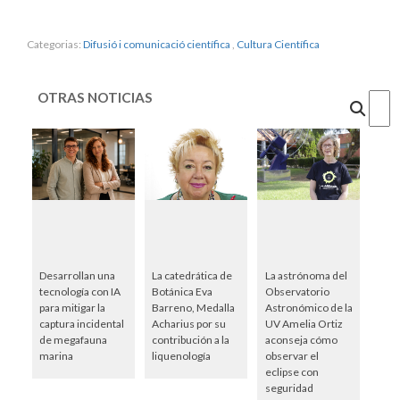
Categorias:
Difusió i comunicació científica
,
Cultura Científica
OTRAS NOTICIAS
Cercar
Desarrollan una
La catedrática de
La astrónoma del
tecnología con IA
Botánica Eva
Observatorio
para mitigar la
Barreno, Medalla
Astronómico de la
captura incidental
Acharius por su
UV Amelia Ortiz
de megafauna
contribución a la
aconseja cómo
marina
liquenología
observar el
eclipse con
seguridad