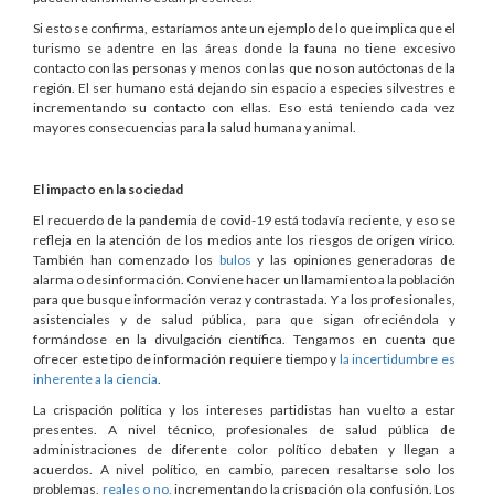
Si esto se confirma, estaríamos ante un ejemplo de lo que implica que el
turismo se adentre en las áreas donde la fauna no tiene excesivo
contacto con las personas y menos con las que no son autóctonas de la
región. El ser humano está dejando sin espacio a especies silvestres e
incrementando su contacto con ellas. Eso está teniendo cada vez
mayores consecuencias para la salud humana y animal.
El impacto en la sociedad
El recuerdo de la pandemia de covid-19 está todavía reciente, y eso se
refleja en la atención de los medios ante los riesgos de origen vírico.
También han comenzado los
bulos
y las opiniones generadoras de
alarma o desinformación. Conviene hacer un llamamiento a la población
para que busque información veraz y contrastada. Y a los profesionales,
asistenciales y de salud pública, para que sigan ofreciéndola y
formándose en la divulgación científica. Tengamos en cuenta que
ofrecer este tipo de información requiere tiempo y
la incertidumbre es
inherente a la ciencia
.
La crispación política y los intereses partidistas han vuelto a estar
presentes. A nivel técnico, profesionales de salud pública de
administraciones de diferente color político debaten y llegan a
acuerdos. A nivel político, en cambio, parecen resaltarse solo los
problemas,
reales o no
, incrementando la crispación o la confusión. Los