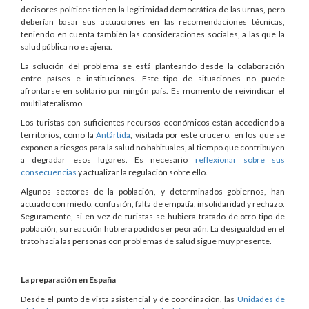
decisores políticos tienen la legitimidad democrática de las urnas, pero
deberían basar sus actuaciones en las recomendaciones técnicas,
teniendo en cuenta también las consideraciones sociales, a las que la
salud pública no es ajena.
La solución del problema se está planteando desde la colaboración
entre países e instituciones. Este tipo de situaciones no puede
afrontarse en solitario por ningún país. Es momento de reivindicar el
multilateralismo.
Los turistas con suficientes recursos económicos están accediendo a
territorios, como la
Antártida
, visitada por este crucero, en los que se
exponen a riesgos para la salud no habituales, al tiempo que contribuyen
a degradar esos lugares. Es necesario
reflexionar sobre sus
consecuencias
y actualizar la regulación sobre ello.
Algunos sectores de la población, y determinados gobiernos, han
actuado con miedo, confusión, falta de empatía, insolidaridad y rechazo.
Seguramente, si en vez de turistas se hubiera tratado de otro tipo de
población, su reacción hubiera podido ser peor aún. La desigualdad en el
trato hacia las personas con problemas de salud sigue muy presente.
La preparación en España
Desde el punto de vista asistencial y de coordinación, las
Unidades de