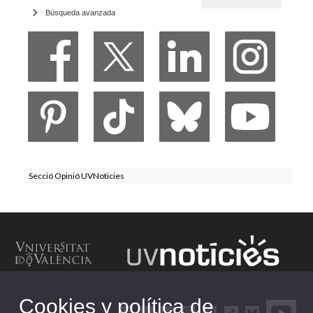
Búsqueda avanzada
Secció Opinió UVNoticies
Cookies y política de