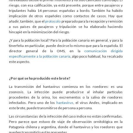
riesgo, con esa calificación, ya está presente, porque entre pasajeros y
tripulantes había 14 personas españolas a bordo. También ha habido
implicación de otros españoles como contactos de casos. Hay que
añadir, también, que el
protocolo
preparado para la recepción y remisión
a sus países de pasajeros y tripulación se ha elaborado haciendo
hincapié en la minimización del riesgo.
¿Y para la población local? Para la población canaria en general, y para la
tinerfeña en particular, puede decirse lo mismo que para la española. El
director general de la OMS, en la
comunicación dirigida
específicamente a la población canaria
, algo poco habitual, ha recalcado
este aspecto.
¿Por qué se ha producido este brote?
La transmisión del hantavirus comienza en los roedores: es una
zoonosis. La infección puede producirse al inhalar partículas
procedentes de la orina, los excrementos o la saliva de roedores
infectados. Pero uno de los
hantavirus
, el virus Andes, implicado en
este brote, puede transmitirse de persona a persona.
Las circunstancias de la infección del caso índice no están confirmadas.
Pero parece que estuvo de viaje de observación ornitológica en la
Patagonia chilena y argentina, donde el hantavirus y los roedores que
pueden transmitirlo están presentes.