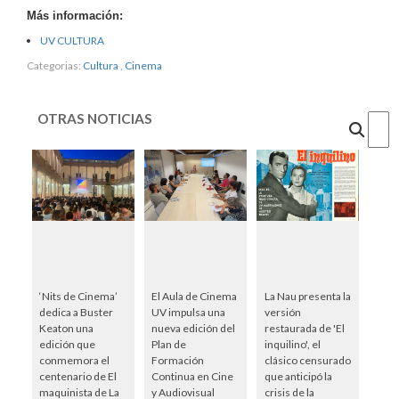
Más información:
UV CULTURA
Categorias:
Cultura
,
Cinema
OTRAS NOTICIAS
Cercar
‘Nits de Cinema’
El Aula de Cinema
La Nau presenta la
dedica a Buster
UV impulsa una
versión
Keaton una
nueva edición del
restaurada de 'El
edición que
Plan de
inquilino', el
conmemora el
Formación
clásico censurado
centenario de El
Continua en Cine
que anticipó la
maquinista de La
y Audiovisual
crisis de la