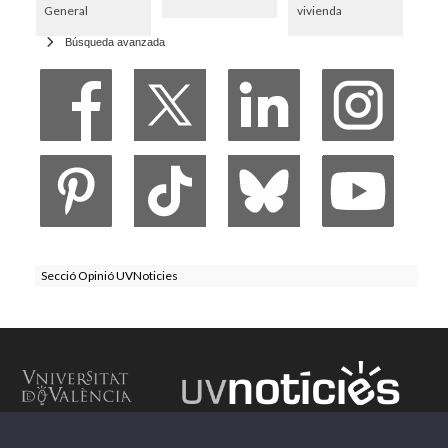
General
vivienda
Búsqueda avanzada
Secció Opinió UVNoticies