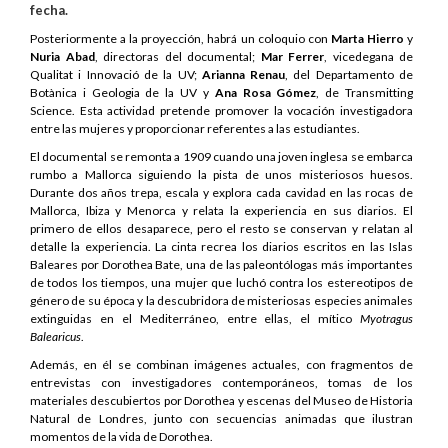
fecha.
Posteriormente a la proyección, habrá un coloquio con
Marta Hierro
y
Nuria Abad
, directoras del documental;
Mar Ferrer
, vicedegana de
Qualitat i Innovació de la UV;
Arianna Renau
, del Departamento de
Botànica i Geologia de la UV y
Ana Rosa Gómez
, de Transmitting
Science. Esta actividad pretende promover la vocación investigadora
entre las mujeres y proporcionar referentes a las estudiantes.
El documental se remonta a 1909 cuando una joven inglesa se embarca
rumbo a Mallorca siguiendo la pista de unos misteriosos huesos.
Durante dos años trepa, escala y explora cada cavidad en las rocas de
Mallorca, Ibiza y Menorca y relata la experiencia en sus diarios. El
primero de ellos desaparece, pero el resto se conservan y relatan al
detalle la experiencia. La cinta recrea los diarios escritos en las Islas
Baleares por Dorothea Bate, una de las paleontólogas más importantes
de todos los tiempos, una mujer que luchó contra los estereotipos de
género de su época y la descubridora de misteriosas especies animales
extinguidas en el Mediterráneo, entre ellas, el mítico
Myotragus
Balearicus
.
Además, en él se combinan imágenes actuales, con fragmentos de
entrevistas con investigadores contemporáneos, tomas de los
materiales descubiertos por Dorothea y escenas del Museo de Historia
Natural de Londres, junto con secuencias animadas que ilustran
momentos de la vida de Dorothea.