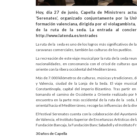
Hoy, día 27 de junio, Capella de Ministrers actu
‘Serenates’, organizado conjuntamente por la Univ
formación valenciana, dirigida por el violagambista
de la ruta de la seda. La entrada al concie
http://www.latenda.es/entrades
La ruta de la seda es uno de los logros más significativos de la 
caravanas comerciales, también las culturas de los pueblos.
La recreación de este viaje musical por la ruta de la seda reun
nacionalidades, en consonancia con el crisol de culturas qu
oriente con la ribera occidental del Mediterráneo.
Más de 7.000 kilómetros de culturas, músicas y tradiciones, de
y Valencia, ciudad de la Lonja de la Seda. El viaje music
Constantinopla, capital del imperio Bizantino. Tras partir en 
tomando el camino de Occidente a Oriente realizado por Ma
encuentra en la parte más occidental de la ruta de la seda, l
oriental hacia el Mediterráneo, recoge las influencias de la d
El festival Serenates cuenta con la colaboración del Ayuntamie
de Valencia, el Instituto Superior de Enseñanzas Artísticas de
Fundación Bancaja, la Fundación Banc Sabadell y el Instituto F
30 años de Capella