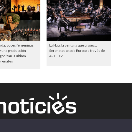
nda, voces femeninas,
La Nau, la ventana que projecta
y una producción
Serenates a toda Europa a través de
gonizan la última
ARTE TV
erenates