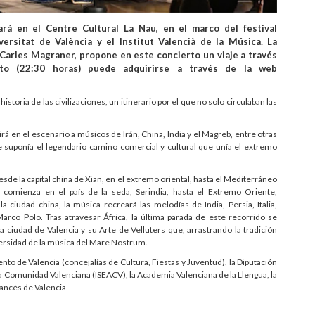
ará en el Centre Cultural La Nau, en el marco del festival
ersitat de València y el Institut Valencià de la Música. La
, Carles Magraner, propone en este concierto un viaje a través
rto (22:30 horas) puede adquirirse a través de la web
historia de las civilizaciones, un itinerario por el que no solo circulaban las
irá en el escenario a músicos de Irán, China, India y el Magreb, entre otras
e suponía el legendario camino comercial y cultural que unía el extremo
sde la capital china de Xian, en el extremo oriental, hasta el Mediterráneo
al comienza en el país de la seda, Serindia, hasta el Extremo Oriente,
la ciudad china, la música recreará las melodías de India, Persia, Italia,
rco Polo. Tras atravesar África, la última parada de este recorrido se
a ciudad de Valencia y su Arte de Velluters que, arrastrando la tradición
iversidad de la música del Mare Nostrum.
nto de Valencia (concejalías de Cultura, Fiestas y Juventud), la Diputación
 la Comunidad Valenciana (ISEACV), la Academia Valenciana de la Llengua, la
rancés de Valencia.