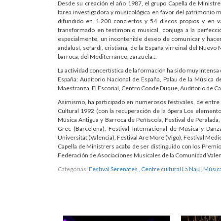
Desde su creación el año 1987, el grupo Capella de Ministre
tarea investigadora y musicológica en favor del patrimonio m
difundido en 1.200 conciertos y 54 discos propios y en var
transformado en testimonio musical, conjuga a la perfección
especialmente, un incontenible deseo de comunicar y hacern
andalusí, sefardí, cristiana, de la España virreinal del Nuevo 
barroca, del Mediterráneo, zarzuela...
La actividad concertística de la formación ha sido muy intensa 
España: Auditorio Nacional de España, Palau de la Música de
Maestranza, El Escorial, Centro Conde Duque, Auditorio de Cas
Asimismo, ha participado en numerosos festivales, de entre 
Cultural 1992 (con la recuperación de la ópera Los elementos
Música Antigua y Barroca de Peñíscola, Festival de Peralada,
Grec (Barcelona), Festival Internacional de Música y Danz
Universitat (Valencia), Festival Are More (Vigo), Festival Medi
Capella de Ministrers acaba de ser distinguido con los Premi
Federación de Asociaciones Musicales de la Comunidad Valen
Categorias:
Festival Serenates
,
Centre cultural La Nau
,
Música