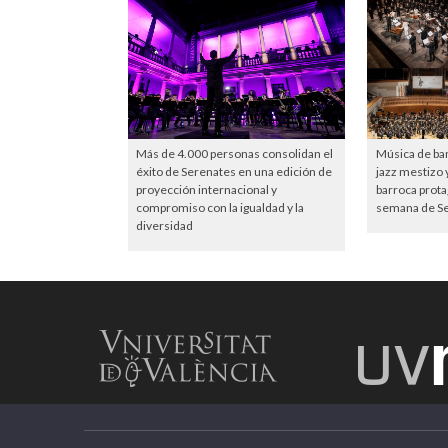
Más de 4.000 personas consolidan el
Música de ba
éxito de Serenates en una edición de
jazz mestizo 
proyección internacional y
barroca prota
compromiso con la igualdad y la
semana de S
diversidad