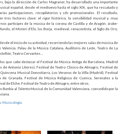
rs, bajo la dirección de Carles Magraner, ha desarrollado una importante
usical español, desde el medioevo hasta el siglo XIX, que ha rescatado y
ias participaciones, recopilatorios y cds promocionales. El resultado,
 tres factores clave: el rigor histórico, la sensibilidad musical y, muy
os partícipes de la música de la corona de Castilla y de Aragón, árabe-
Mundo, el Misteri d’Elx, los Borja, medieval, renacentista, el Siglo de Oro,
desde el inicio de su actividad, recorriendo las mejores salas de música de
 Valencia, Palau de la Música Catalana, Auditorio de León, Teatro de La
tellón, Teatro Cervantes...
los que cabe destacar el Festival de Música Antiga de Barcelona, Madrid
 de Antonio Literes), Festival de Teatro Clásico de Almagro, Festival de
 Quincena Musical Donostiarra, Los Veranos de la Villa (Madrid), Festival
a de Granada, Festival de Música Religiosa de Cuenca, Serenates a la
eval de Elche, Festival de Teatro de Almagro, entre otros.
os Bankia al Talento Musical de la Comunidad Valenciana, concedido por la
ciana.
, Musicología