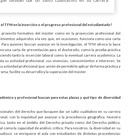
a el TFM en la inserción o el progreso profesional del estudiantado?
el proyecto formativo del máster como en la proyección profesional del
imientos adquiridos a la vez que, en ocasiones, funciona como una carta
Para quienes buscan avanzar en la investigación, el TFM ofrece la base
omo una carta de presentación para el doctorado; como la prueba práctica
ciendo tanto la inserción laboral como la eventual carrera académica. La
ta su actividad profesional, sus vivencias, conocimientos e intereses. Se
su actividad profesional que, amén de permitirle aplicar de forma práctica y
ama, facilite su desarrollo y la superación del máster.
adémico y profesional buscan para estas plazas y qué tipo de diversidad
esionales del derecho que busquen dar un salto cualitativo en su carrera
ional, con la inquietud por avanzar o la procedencia geográfica. Nuestro
dica, tanto en el ámbito del Derecho privado como del Derecho público,
l como la capacidad de análisis crítico. Para nosotros, la diversidad en su
alioso: se enriquece el aula con estudiantes de distintas procedencias