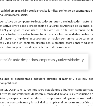
ealidad empresarial y con la práctica jurídica, teniendo en cuenta que el
o, empresa y justicia?
ica constituye un componente destacado, aunque no exclusivo, del máster. El
ctivo, entre ellos la presidencia de la Corte de Arbitraje de Valencia, el
UDMI y antiguos responsables de la Comisión de la Competencia de la
osa, actualizada y estrechamente vinculada a las necesidades reales de
 del máster no impide el acceso a una formación con un marcado carácter
tes y los pone en contacto directo con la práctica profesional mediante
mpartidos por profesionales y académicos de primer nivel.
ntación ante despachos, empresas y universidades, y
eta que el estudiantado adquiera durante el máster y que hoy sea
mos públicos?
aster. Durante el curso, nuestros estudiantes adquieren competencias
 Entre las más valoradas destacan la capacidad de análisis y resolución de
ctico; la especialización en derecho empresarial o litigaciones nacional e
rizas con confianza; y la habilidad para aplicar el conocimiento teórico a