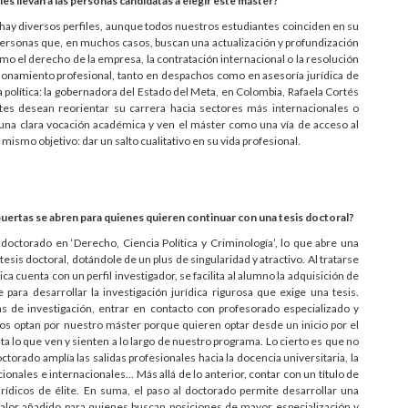
es llevan a las personas candidatas a elegir este máster?
hay diversos perfiles, aunque todos nuestros estudiantes coinciden en su
personas que, en muchos casos, buscan una actualización y profundización
o el derecho de la empresa, la contratación internacional o la resolución
icionamiento profesional, tanto en despachos como en asesoría jurídica de
a política: la gobernadora del Estado del Meta, en Colombia, Rafaela Cortés
es desean reorientar su carrera hacia sectores más internacionales o
una clara vocación académica y ven el máster como una vía de acceso al
 mismo objetivo: dar un salto cualitativo en su vida profesional.
uertas se abren para quienes quieren continuar con una tesis doctoral?
 doctorado en ‘Derecho, Ciencia Política y Criminología’, lo que abre una
sis doctoral, dotándole de un plus de singularidad y atractivo. Al tratarse
ca cuenta con un perfil investigador, se facilita al alumno la adquisición de
para desarrollar la investigación jurídica rigurosa que exige una tesis.
s de investigación, entrar en contacto con profesorado especializado y
s optan por nuestro máster porque quieren optar desde un inicio por el
a lo que ven y sienten a lo largo de nuestro programa. Lo cierto es que no
orado amplía las salidas profesionales hacia la docencia universitaria, la
onales e internacionales… Más allá de lo anterior, contar con un título de
urídicos de élite. En suma, el paso al doctorado permite desarrollar una
valor añadido para quienes buscan posiciones de mayor especialización y