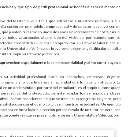
nciales y qué tipo de perfil profesional se beneficia especialmente de
ivo del Master el que tenía que adaptarse a nuestros alumnos, a sus
ahí la opción por un modelo semipresencial y de carácter ejecutivo, con un
, que pueden cursarse en uno o dos años sin incremento de coste para el
s periodos vacacionales al otro lado del Atlántico, permitiendo que los
ctorias consolidadas— puedan compatibilizar su actividad laboral con su
 la Universitat de València es breve pero exigente, y facilita dar un salto
n interrumpir su actividad profesional.
 aprovechen especialmente la semipresencialidad y cómo contribuyen a
n su actividad profesional diaria en despachos, empresas, órganos
l programa y lo que le da esa singularidad que lo hace tan atractivo. La
d en un doble sentido: por parte del estudiante, es el propio alumno quien
 perspectiva del profesorado, permite adaptar los seminarios y clases
tativas. Somos conscientes de que se trata de un programa exigente, pero
de satisfacción con el que lo concluyen nuestros estudiantes. Un ejemplo
sarrolla en línea bajo la dirección personalizada de un tutor o tutora, con
que puede realizarse presencialmente en la Universitat de València, o en
ue desean dar un salto cualitativo en su carrera