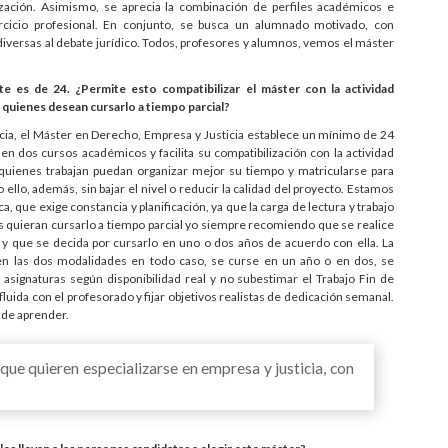
lización. Asimismo, se aprecia la combinación de perfiles académicos e
ercicio profesional. En conjunto, se busca un alumnado motivado, con
diversas al debate jurídico. Todos, profesores y alumnos, vemos el máster
e es de 24. ¿Permite esto compatibilizar el máster con la actividad
quienes desean cursarlo a tiempo parcial?
ncia, el Máster en Derecho, Empresa y Justicia establece un mínimo de 24
 en dos cursos académicos y facilita su compatibilización con la actividad
e quienes trabajan puedan organizar mejor su tiempo y matricularse para
llo, además, sin bajar el nivel o reducir la calidad del proyecto. Estamos
 que exige constancia y planificación, ya que la carga de lectura y trabajo
s quieran cursarlo a tiempo parcial yo siempre recomiendo que se realice
te y que se decida por cursarlo en uno o dos años de acuerdo con ella. La
 en las dos modalidades en todo caso, se curse en un año o en dos, se
r asignaturas según disponibilidad real y no subestimar el Trabajo Fin de
ida con el profesorado y fijar objetivos realistas de dedicación semanal.
o de aprender.
 que quieren especializarse en empresa y justicia, con