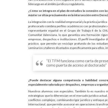
liderazgo en el ámbito jurídico y regulatorio.
¿Cómo se integra en el plan de estudios la conexión con la r
máster se sitúa precisamente en la intersección entre Derech
L
a integración con la realidad empresarial y la práctica juríd
profesorado combina perfiles académicos con profesionales en a
representante español en el Grupo de Trabajo II de la CN
Comunitat Valenciana, lo que garantiza una formación rigur
empresas, despachos e instituciones. El perfil investigador
práctico, que permite un reciclaje profundo de los estudian
seminarios y talleres diseñados específicamente para ellos, i
“El TFM funciona como carta de prese
como puerta de acceso al doctorado”
¿Puede destacar alguna competencia o habilidad concr
especialmente valorada por despachos, empresas u organis
Nuestros alumnos son especiales. También lo es nuestro m
estratégicas que lo diferencian en el mercado jurídico actual.
conflictos complejos, combinando rigor jurídico y enfoque prá
internacional, que permite asesorar en operaciones transfronte