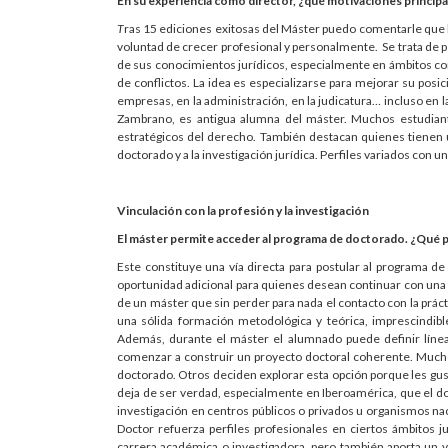
En su experiencia como director, ¿qué motivaciones principal
T
ras 15 ediciones exitosas del Máster puedo comentarle que 
voluntad de crecer profesional y personalmente. Se trata de 
de sus conocimientos jurídicos, especialmente en ámbitos com
de conflictos. La idea es especializarse para mejorar su pos
empresas, en la administración, en la judicatura… incluso en l
Zambrano, es antigua alumna del máster. Muchos estudiant
estratégicos del derecho. También destacan quienes tienen 
doctorado y a la investigación jurídica. Perfiles variados con un
Vinculación con la profesión y la investigación
El máster permite acceder al programa de doctorado. ¿Qué p
Este constituye una vía directa para postular al programa de
oportunidad adicional para quienes desean continuar con una te
de un máster que sin perder para nada el contacto con la prácti
una sólida formación metodológica y teórica, imprescindible 
Además, durante el máster el alumnado puede definir línea
comenzar a construir un proyecto doctoral coherente. Mucho
doctorado. Otros deciden explorar esta opción porque les gust
deja de ser verdad, especialmente en Iberoamérica, que el doct
investigación en centros públicos o privados u organismos naci
Doctor refuerza perfiles profesionales en ciertos ámbitos j
carrera académica o investigadora, pero también aporta un 