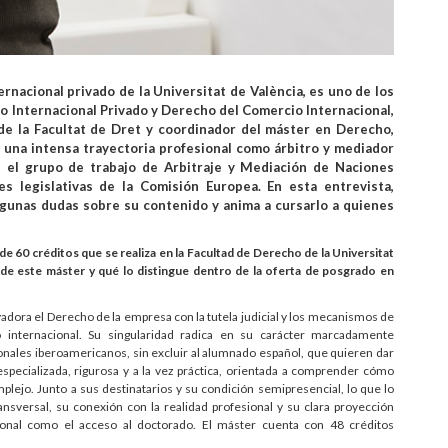
nacional privado de la Universitat de València, es uno de los
 Internacional Privado y Derecho del Comercio Internacional,
 de la Facultat de Dret y coordinador del máster en Derecho,
 una intensa trayectoria profesional como árbitro y mediador
n el grupo de trabajo de Arbitraje y Mediación de Naciones
s legislativas de la Comisión Europea. En esta entrevista,
algunas dudas sobre su contenido y anima a cursarlo a quienes
 de 60 créditos que se realiza en la Facultad de Derecho de la Universitat
a de este máster y qué lo distingue dentro de la oferta de posgrado en
adora el Derecho de la empresa con la tutela judicial y los mecanismos de
o internacional. Su singularidad radica en su carácter marcadamente
nales iberoamericanos, sin excluir al alumnado español, que quieren dar
especializada, rigurosa y a la vez práctica, orientada a comprender cómo
lejo. Junto a sus destinatarios y su condición semipresencial, lo que lo
nsversal, su conexión con la realidad profesional y su clara proyección
sional como el acceso al doctorado. El máster cuenta con 48 créditos