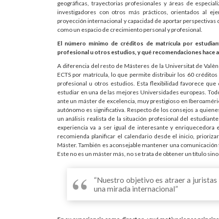
geográficas, trayectorias profesionales y áreas de especia
investigadores con otros más prácticos, orientados al ej
proyección internacional y capacidad de aportar perspectivas 
como un espacio de crecimiento personal y profesional.
El número mínimo de créditos de matrícula por estudiant
profesional u otros estudios, y qué recomendaciones hace a 
A diferencia del resto de Másteres de la Universitat de Valè
ECTS por matrícula, lo que permite distribuir los 60 créditos
profesional u otros estudios. Esta flexibilidad favorece qu
estudiar en una de las mejores Universidades europeas. Todo e
ante un máster de excelencia, muy prestigioso en Iberoamérica,
autónomo es significativa. Respecto de los consejos a quiene
un análisis realista de la situación profesional del estudian
experiencia va a ser igual de interesante y enriquecedora
recomienda planificar el calendario desde el inicio, prioriza
Máster. También es aconsejable mantener una comunicación flu
Este no es un máster más, no se trata de obtener un título sin
“Nuestro objetivo es atraer a juristas
una mirada internacional”