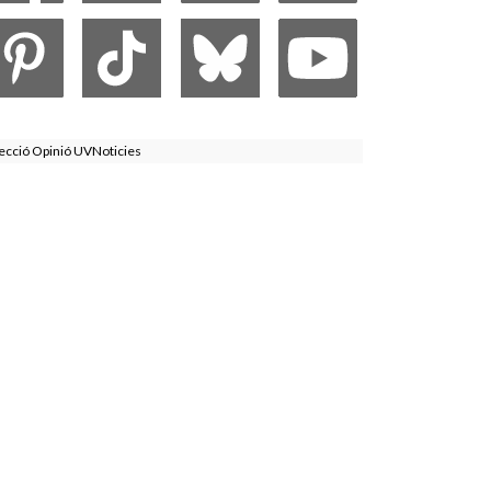
ecció Opinió UVNoticies