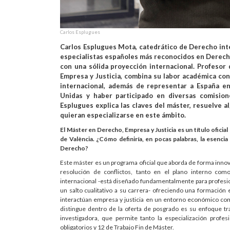
Carlos Esplugues
Carlos Esplugues Mota, catedrático de Derecho inter
especialistas españoles más reconocidos en Derecho
con una sólida proyección internacional. Profesor
Empresa y Justicia, combina su labor académica con
internacional, además de representar a España e
Unidas y haber participado en diversas comisione
Esplugues explica las claves del máster, resuelve 
quieran especializarse en este ámbito.
El Máster en Derecho, Empresa y Justicia es un título oficial
de València. ¿Cómo definiría, en pocas palabras, la esenci
Derecho?
Este máster es un programa oficial que aborda de forma innov
resolución de conflictos, tanto en el plano interno com
internacional -está diseñado fundamentalmente para profesio
un salto cualitativo a su carrera- ofreciendo una formación 
interactúan empresa y justicia en un entorno económico comp
distingue dentro de la oferta de posgrado es su enfoque tra
investigadora, que permite tanto la especialización profe
obligatorios y 12 de Trabajo Fin de Máster.