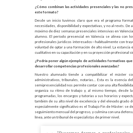
¿Cómo combinan las actividades presenciales y las no prese
este formato?
Desde un inicio tuvimos claro que era el programa format
necesidades, disponibilidad y expectativas, y no al revés. De 
máximo de diez semanas presenciales intensivas en Valencia
alumno. El período presencial en Valencia se alinea con lo
profesionales jurídicos interesados—habitualmente con traye
voluntad de optar a una formación de alto nivel. La estancia en
cualitativo en su capacitación y en su proyección profesional si
¿Podría poner algún ejemplo de actividades formativas que
desarrollar competencias profesionales avanzadas?
Nuestro alumnado tiende a compatibilizar el máster co
administrativos, tribunales, notarías… Esta es la esencia de
semipresencialidad nos permite contar con una alta flexibilida
organiza su ritmo de trabajo y, al mismo tiempo, desde la
programadas, los encargos y tutorías a sus horarios y expec
también de su alto nivel de excelencia y del elevado grado 
especialmente significativo es el Trabajo Fin de Máster: se de
seguimiento mensual del progreso, y culmina con una defensa 
línea, ante un tribunal de especialistas de primer nivel.
“Buscamos formar a profesionales q