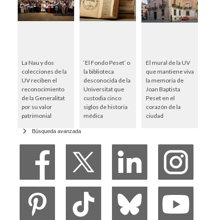
La Nau y dos
‘El Fondo Peset’ o
El mural de la UV
colecciones de la
la biblioteca
que mantiene viva
UV reciben el
desconocida de la
la memoria de
reconocimiento
Universitat que
Joan Baptista
de la Generalitat
custodia cinco
Peset en el
por su valor
siglos de historia
corazón de la
patrimonial
médica
ciudad
Búsqueda avanzada