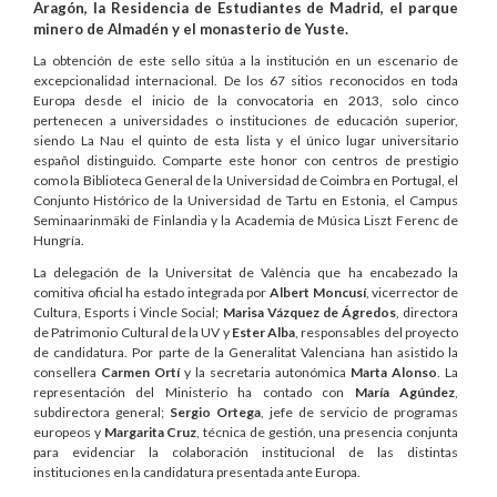
Aragón, la Residencia de Estudiantes de Madrid, el parque
minero de Almadén y el monasterio de Yuste.
La obtención de este sello sitúa a la institución en un escenario de
excepcionalidad internacional. De los 67 sitios reconocidos en toda
Europa desde el inicio de la convocatoria en 2013, solo cinco
pertenecen a universidades o instituciones de educación superior,
siendo La Nau el quinto de esta lista y el único lugar universitario
español distinguido. Comparte este honor con centros de prestigio
como la Biblioteca General de la Universidad de Coimbra en Portugal, el
Conjunto Histórico de la Universidad de Tartu en Estonia, el Campus
Seminaarinmäki de Finlandia y la Academia de Música Liszt Ferenc de
Hungría.
La delegación de la Universitat de València que ha encabezado la
comitiva oficial ha estado integrada por
Albert Moncusí
, vicerrector de
Cultura, Esports i Vincle Social;
Marisa Vázquez de Ágredos
, directora
de Patrimonio Cultural de la UV y
Ester Alba
, responsables del proyecto
de candidatura. Por parte de la Generalitat Valenciana han asistido la
consellera
Carmen Ortí
y la secretaria autonómica
Marta Alonso
. La
representación del Ministerio ha contado con
María Agúndez
,
subdirectora general;
Sergio Ortega
, jefe de servicio de programas
europeos y
Margarita Cruz
, técnica de gestión, una presencia conjunta
para evidenciar la colaboración institucional de las distintas
instituciones en la candidatura presentada ante Europa.