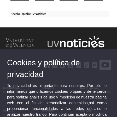
Secció Opinió UVNoticies
Cookies y política de
privacidad
Tu privacidad es importante para nosotros. Por ello te
Institucional
Estudios
Investigación
informamos que utilizamos cookies propias y de terceros
Institucional
Estudios y formación
Investigación, innovación
complementaria
y transferencia
para realizar análisis de uso y medición de nuestra página
web con el fin de personalizar contenidos,así como
proporcionar funcionalidades a las redes sociales o
Cultura
Deportes
Campus
analizar nuestro tráfico. Para continuar acepta o modifica
Artes escénicas
Deportes
Campus