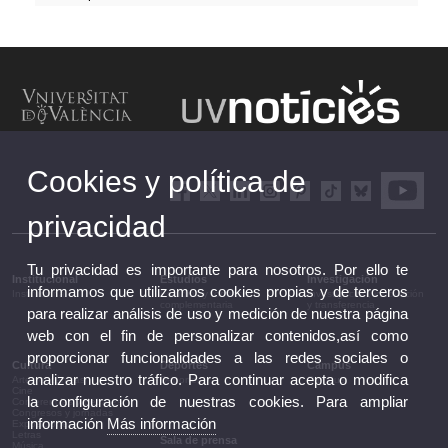
Cookies y política de
privacidad
Tu privacidad es importante para nosotros. Por ello te
Institucional
Estudios
Investigación
informamos que utilizamos cookies propias y de terceros
Institucional
Estudios y formación
Investigación, innovación
complementaria
y transferencia
para realizar análisis de uso y medición de nuestra página
web con el fin de personalizar contenidos,así como
proporcionar funcionalidades a las redes sociales o
Cultura
Deportes
Campus
analizar nuestro tráfico. Para continuar acepta o modifica
Artes escénicas
Deportes
Campus
Cine
la configuración de nuestras cookies. Para ampliar
Conferencias y debates
Congresos y jornadas
información
Más información
Exposiciones
Letras
Sala de prensa
Música