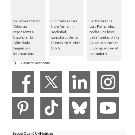
La Universitat de
Cinco ideas para
La doctoranda
València
transformar la
Lara Fernandez
representa a
sociedad,
recibe una beca
España en la
ganadoras de los
de la Fundación 'la
Olimpiada
Premis MOTIVEM
Caixa' para cursar
Lingüística
2026
un posgrado en el
Internacional
extranjero
Búsqueda avanzada
Secció Opinió UVNoticies