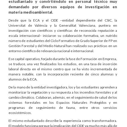
estudiantado y convirtiéndolo en personal técnico muy
demandado por diversos equipos de investigación en
materia medioambiental.
Desde que la ECA y el CIDE –entidad dependiente del CSIC, la
Universitat de València y la Generalitat Valenciana, puntera en
investigación con científicos y científicas de reconocida reputación a
escala internacional– iniciaron su colaboración formativa, un nutrido
número de estudiantes del Ciclo Formativo de Grado Superior de FP en
Gestión Forestal y del Medio Natural han realizado sus prácticas en un
entorno científico de relevancia nacional e internacional.
Ese capital operativo, forjado durante la fase de Formación en Empresa,
se traduce, una vez finalizados los estudios, en una tasa de inserción
laboral directa en el mismo centro que se ha visto incrementada de
manera notable, con la incorporación reciente de cinco alumnas y
alumnos de la ECA.
De la mano de la entidad investigadora, los y las estudiantes aprenden a
monitorizar la vegetación y su respuesta a los incendios forestales y al
cambio climático. Colaboran, además, en el seguimiento de salud de los
sistemas forestales en los Espacios Naturales Protegidos y en
programas de seguimiento de fauna, entre otros servicios
ecosistémicos.
El mismo estudiantado describe la experiencia como transformadora.
El modelo funciona porque la implicación del CIDE va mucho más allá de