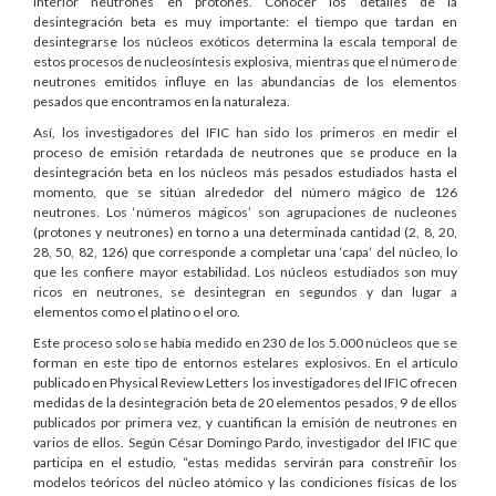
interior neutrones en protones. Conocer los detalles de la
desintegración beta es muy importante: el tiempo que tardan en
desintegrarse los núcleos exóticos determina la escala temporal de
estos procesos de nucleosíntesis explosiva, mientras que el número de
neutrones emitidos influye en las abundancias de los elementos
pesados que encontramos en la naturaleza.
Así, los investigadores del IFIC han sido los primeros en medir el
proceso de emisión retardada de neutrones que se produce en la
desintegración beta en los núcleos más pesados estudiados hasta el
momento, que se sitúan alrededor del número mágico de 126
neutrones. Los ‘números mágicos’ son agrupaciones de nucleones
(protones y neutrones) en torno a una determinada cantidad (2, 8, 20,
28, 50, 82, 126) que corresponde a completar una ‘capa’ del núcleo, lo
que les confiere mayor estabilidad. Los núcleos estudiados son muy
ricos en neutrones, se desintegran en segundos y dan lugar a
elementos como el platino o el oro.
Este proceso solo se había medido en 230 de los 5.000 núcleos que se
forman en este tipo de entornos estelares explosivos. En el artículo
publicado en Physical Review Letters los investigadores del IFIC ofrecen
medidas de la desintegración beta de 20 elementos pesados, 9 de ellos
publicados por primera vez, y cuantifican la emisión de neutrones en
varios de ellos. Según César Domingo Pardo, investigador del IFIC que
participa en el estudio, “estas medidas servirán para constreñir los
modelos teóricos del núcleo atómico y las condiciones físicas de los