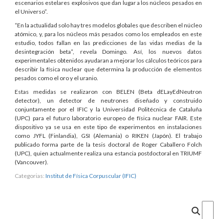
escenarios estelares explosivos que dan lugar a los núcleos pesados en
el Universo”.
“En la actualidad solo hay tres modelos globales que describen el núcleo
atómico, y, para los núcleos más pesados como los empleados en este
estudio, todos fallan en las predicciones de las vidas medias de la
desintegración beta”, revela Domingo. Así, los nuevos datos
experimentales obtenidos ayudaran a mejorar los cálculos teóricos para
describir la física nuclear que determina la producción de elementos
pesados como el oro y el uranio.
Estas medidas se realizaron con BELEN (Beta dELayEdNeutron
detector), un detector de neutrones diseñado y construido
conjuntamente por el IFIC y la Universidad Politécnica de Cataluña
(UPC) para el futuro laboratorio europeo de física nuclear FAIR. Este
dispositivo ya se usa en este tipo de experimentos en instalaciones
como JYFL (Finlandia), GSI (Alemania) o RIKEN (Japón). El trabajo
publicado forma parte de la tesis doctoral de Roger Caballero Folch
(UPC), quien actualmente realiza una estancia postdoctoral en TRIUMF
(Vancouver).
Categorias:
Institut de Física Corpuscular (IFIC)
Cercar