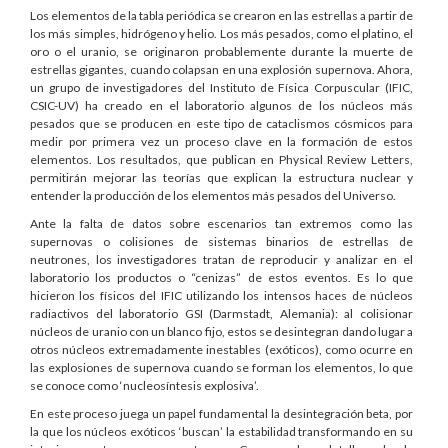
Los elementos de la tabla periódica se crearon en las estrellas a partir de
los más simples, hidrógeno y helio. Los más pesados, como el platino, el
oro o el uranio, se originaron probablemente durante la muerte de
estrellas gigantes, cuando colapsan en una explosión supernova. Ahora,
un grupo de investigadores del Instituto de Física Corpuscular (IFIC,
CSIC-UV) ha creado en el laboratorio algunos de los núcleos más
pesados que se producen en este tipo de cataclismos cósmicos para
medir por primera vez un proceso clave en la formación de estos
elementos. Los resultados, que publican en Physical Review Letters,
permitirán mejorar las teorías que explican la estructura nuclear y
entender la producción de los elementos más pesados del Universo.
Ante la falta de datos sobre escenarios tan extremos como las
supernovas o colisiones de sistemas binarios de estrellas de
neutrones, los investigadores tratan de reproducir y analizar en el
laboratorio los productos o “cenizas” de estos eventos. Es lo que
hicieron los físicos del IFIC utilizando los intensos haces de núcleos
radiactivos del laboratorio GSI (Darmstadt, Alemania): al colisionar
núcleos de uranio con un blanco fijo, estos se desintegran dando lugar a
otros núcleos extremadamente inestables (exóticos), como ocurre en
las explosiones de supernova cuando se forman los elementos, lo que
se conoce como ‘nucleosíntesis explosiva’.
En este proceso juega un papel fundamental la desintegración beta, por
la que los núcleos exóticos ‘buscan’ la estabilidad transformando en su