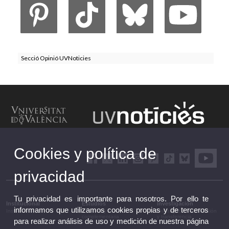
Secció Opinió UVNoticies
Cookies y política de
privacidad
Tu privacidad es importante para nosotros. Por ello te
Institucional
Estudios
Investigación
informamos que utilizamos cookies propias y de terceros
Institucional
Estudios y formación
Investigación, innovación
complementaria
y transferencia
para realizar análisis de uso y medición de nuestra página