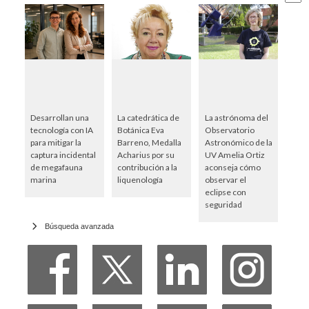
Desarrollan una
La catedrática de
La astrónoma del
tecnología con IA
Botánica Eva
Observatorio
para mitigar la
Barreno, Medalla
Astronómico de la
captura incidental
Acharius por su
UV Amelia Ortiz
de megafauna
contribución a la
aconseja cómo
marina
liquenología
observar el
eclipse con
seguridad
Búsqueda avanzada