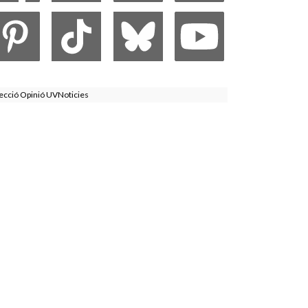
ecció Opinió UVNoticies