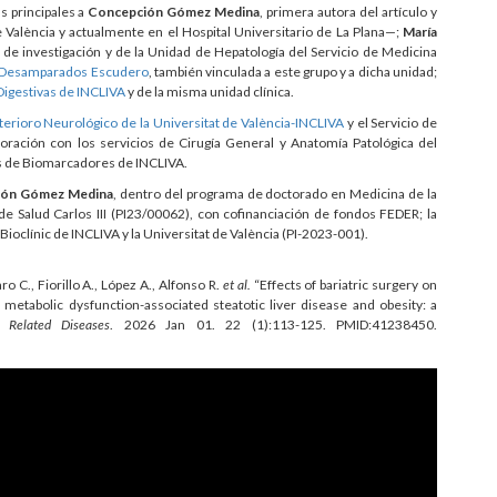
s principales a
Concepción Gómez Medina
, primera autora del artículo y
 València y actualmente en el Hospital Universitario de La Plana—;
María
de investigación y de la Unidad de Hepatología del Servicio de Medicina
 Desamparados Escudero
, también vinculada a este grupo y a dicha unidad;
igestivas de INCLIVA
y de la misma unidad clínica.
terioro Neurológico de la Universitat de València-INCLIVA
y el Servicio de
boración con los servicios de Cirugía General y Anatomía Patológica del
sis de Biomarcadores de INCLIVA.
ión Gómez Medina
, dentro del programa de doctorado en Medicina de la
o de Salud Carlos III (PI23/00062), con cofinanciación de fondos FEDER; la
oclínic de INCLIVA y la Universitat de València (PI-2023-001).
o C., Fiorillo A., López A., Alfonso R.
et al.
“Effects of bariatric surgery on
h metabolic dysfunction-associated steatotic liver disease and obesity: a
 Related Diseases
. 2026 Jan 01. 22 (1):113-125. PMID:41238450.