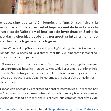
de peso, sino que también beneficia la función cognitiva y la
unción metabólica (enfermedad hepática metabólica). Esta es la
iversitat de València y el Instituto de Investigación Sanitaria
abordar la obesidad desde una perspectiva integral, teniendo
onentes neurológicos y psicológicos.
 desafío en salud pública por ser la patología del hígado más frecuente a
onada con la obesidad, la diabetes mellitus y el síndrome metabólico.
osis o el cáncer hepático.
ed Diseases
, advierte que esta condición no solo impacta al hígado, sino que
es con enfermedad hepática metabólica y obesidad presentan deterioro de la
de vida. Sin embargo, los resultados del estudio indican mejoras en estas
rgico que reduce la capacidad del estómago y la absorción de nutrientes—,
rdida de peso.
personas con obesidad y enfermedad hepática metabólica que pasaron por
ntes fueron evaluados un mes antes del procedimiento, y tres y seis meses
arios de calidad de vida y análisis clínicos sus cambios cognitivos y de
Carmina Montoliu
, responsable del
Grupo de Investigación en Deterioro