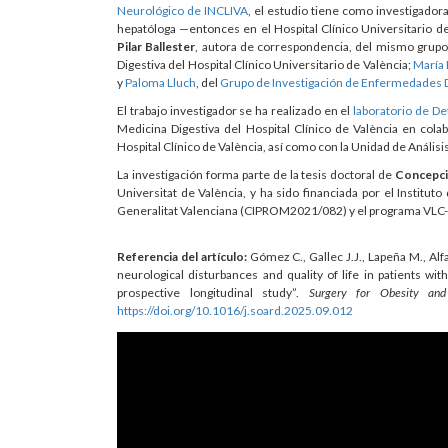
Neurológico de INCLIVA
, el estudio tiene como investigadora
hepatóloga —entonces en el Hospital Clínico Universitario de
Pilar Ballester
, autora de correspondencia, del mismo grupo 
Digestiva del Hospital Clínico Universitario de València;
María
y
Paloma Lluch
, del
Grupo de Investigación de Enfermedades D
El trabajo investigador se ha realizado en el
laboratorio de De
Medicina Digestiva del Hospital Clínico de València en cola
Hospital Clínico de València, así como con la Unidad de Análi
La investigación forma parte de la tesis doctoral de
Concepc
Universitat de València, y ha sido financiada por el Institut
Generalitat Valenciana (CIPROM2021/082) y el programa VLC-Bi
Referencia del artículo:
Gómez C., Gallec J.J., Lapeña M., Alfar
neurological disturbances and quality of life in patients wit
prospective longitudinal study”.
Surgery for Obesity and
https://doi.org/10.1016/j.soard.2025.09.012