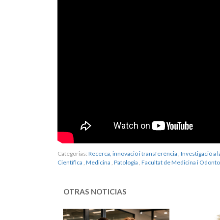
Categorias:
Recerca, innovació i transferència
,
Investigació a 
Científica
,
Medicina
,
Patologia
,
Facultat de Medicina i Odonto
OTRAS NOTICIAS