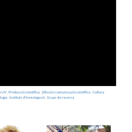
la UV
,
Producció científica
,
Difusió i comunicació científica
,
Cultura
logia
,
Instituts d'Investigació
,
Grups de recerca