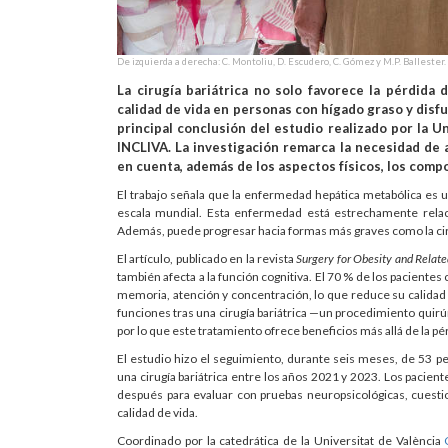
De izquierda a derecha: C. Montoliu, D. Escudero, C. Gómez y M.P. Ballester.
La cirugía bariátrica no solo favorece la pérdida 
calidad de vida en personas con hígado graso y disf
principal conclusión del estudio realizado por la Un
INCLIVA. La investigación remarca la necesidad de 
en cuenta, además de los aspectos físicos, los comp
El trabajo señala que la enfermedad hepática metabólica es un
escala mundial. Esta enfermedad está estrechamente relaci
Además, puede progresar hacia formas más graves como la cirr
El artículo, publicado en la revista
Surgery for Obesity and Relat
también afecta a la función cognitiva. El 70 % de los pacient
memoria, atención y concentración, lo que reduce su calidad 
funciones tras una cirugía bariátrica —un procedimiento quirú
por lo que este tratamiento ofrece beneficios más allá de la pé
El estudio hizo el seguimiento, durante seis meses, de 53 
una cirugía bariátrica entre los años 2021 y 2023. Los pacie
después para evaluar con pruebas neuropsicológicas, cuestion
calidad de vida.
Coordinado por la catedrática de la Universitat de València