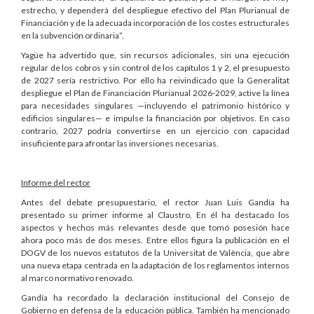
estrecho, y dependerá del despliegue efectivo del Plan Plurianual de
Financiación y de la adecuada incorporación de los costes estructurales
en la subvención ordinaria”.
Yagüe ha advertido que, sin recursos adicionales, sin una ejecución
regular de los cobros y sin control de los capítulos 1 y 2, el presupuesto
de 2027 sería restrictivo. Por ello ha reivindicado que la Generalitat
despliegue el Plan de Financiación Plurianual 2026-2029, active la línea
para necesidades singulares —incluyendo el patrimonio histórico y
edificios singulares— e impulse la financiación por objetivos. En caso
contrario, 2027 podría convertirse en un ejercicio con capacidad
insuficiente para afrontar las inversiones necesarias.
Informe del rector
Antes del debate presupuestario, el rector Juan Luis Gandía ha
presentado su primer informe al Claustro. En él ha destacado los
aspectos y hechos más relevantes desde que tomó posesión hace
ahora poco más de dos meses. Entre ellos figura la publicación en el
DOGV de los nuevos estatutos de la Universitat de València, que abre
una nueva etapa centrada en la adaptación de los reglamentos internos
al marco normativo renovado.
Gandía ha recordado la declaración institucional del Consejo de
Gobierno en defensa de la educación pública. También ha mencionado