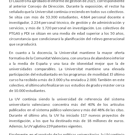
El Claustro ha aprobado el informe de gestión de 2025, correspondiente
al anterior Consejo de Dirección. Durante la exposición, el rector ha
señalado que la Universitat continúa creciendo en todos sus colectivos.
Se sitúa con más de 53.300 estudiantes, 4.864 personal docente e
investigador, 2.234 personal técnico, de gestión y de administración y
servicios, y más de 1.720 personal en investigación. Los colectivos de
PTGAS y PDI se sitúan en una media de edad superior a los 50 años,
circunstancia que condicionará la planificación del relevo generacional
que se producirá.
En cuanto a la docencia, la Universitat mantiene la mayor oferta
formativa de la Comunitat Valenciana, con una tasa de abandono inferior
a la media de España y una tasa de idoneidad mejor que la de
universidades comparables. La Universitat mantiene una elevada
participación del estudiantado en los programas de movilidad. El último
curso ha recibido a más de 3.000 y ha enviado a 2.000. También en este
colectivo, el último año finalizaron sus estudios de grado y máster cerca
de 10.000 estudiantes.
La UV continúa siendo la universidad de referencia del sistema
universitario valenciano: concentra más del 40% de los artículos
publicados en el sistema público valenciano y más del 48% de las citas.
Durante el último año, la UV ha iniciado 117 nuevos proyectos de
investigación, a los que ha destinado más de 18 millones de euros.
Además, la UV aglutina 239 patentes vigentes.
Finalmente, en el apartado de las políticas universitarias, la UV continúa