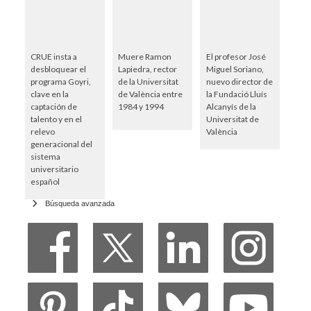
CRUE insta a
Muere Ramon
El profesor José
desbloquear el
Lapiedra, rector
Miguel Soriano,
programa Goyri,
de la Universitat
nuevo director de
clave en la
de València entre
la Fundació Lluís
captación de
1984 y 1994
Alcanyís de la
talento y en el
Universitat de
relevo
València
generacional del
sistema
universitario
español
Búsqueda avanzada