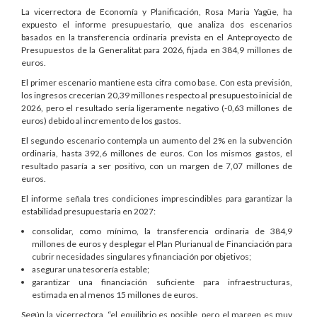
La vicerrectora de Economía y Planificación, Rosa Maria Yagüe, ha
expuesto el informe presupuestario, que analiza dos escenarios
basados en la transferencia ordinaria prevista en el Anteproyecto de
Presupuestos de la Generalitat para 2026, fijada en 384,9 millones de
euros.
El primer escenario mantiene esta cifra como base. Con esta previsión,
los ingresos crecerían 20,39 millones respecto al presupuesto inicial de
2026, pero el resultado sería ligeramente negativo (-0,63 millones de
euros) debido al incremento de los gastos.
El segundo escenario contempla un aumento del 2% en la subvención
ordinaria, hasta 392,6 millones de euros. Con los mismos gastos, el
resultado pasaría a ser positivo, con un margen de 7,07 millones de
euros.
El informe señala tres condiciones imprescindibles para garantizar la
estabilidad presupuestaria en 2027:
consolidar, como mínimo, la transferencia ordinaria de 384,9
millones de euros y desplegar el Plan Plurianual de Financiación para
cubrir necesidades singulares y financiación por objetivos;
asegurar una tesorería estable;
garantizar una financiación suficiente para infraestructuras,
estimada en al menos 15 millones de euros.
Según la vicerrectora, “el equilibrio es posible, pero el margen es muy