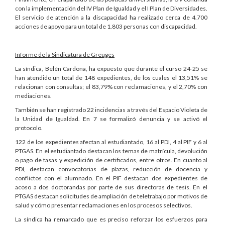
con la implementación del IV Plan de Igualdad y el I Plan de Diversidades.
El servicio de atención a la discapacidad ha realizado cerca de 4.700
acciones de apoyo para un total de 1.803 personas con discapacidad.
Informe de la Sindicatura de Greuges
La síndica, Belén Cardona, ha expuesto que durante el curso 24-25 se
han atendido un total de 148 expedientes, de los cuales el 13,51% se
relacionan con consultas; el 83,79% con reclamaciones, y el 2,70% con
mediaciones.
También se han registrado 22 incidencias a través del Espacio Violeta de
la Unidad de Igualdad. En 7 se formalizó denuncia y se activó el
protocolo.
122 de los expedientes afectan al estudiantado, 16 al PDI, 4 al PIF y 6 al
PTGAS. En el estudiantado destacan los temas de matrícula, devolución
o pago de tasas y expedición de certificados, entre otros. En cuanto al
PDI, destacan convocatorias de plazas, reducción de docencia y
conflictos con el alumnado. En el PIF destacan dos expedientes de
acoso a dos doctorandas por parte de sus directoras de tesis. En el
PTGAS destacan solicitudes de ampliación de teletrabajo por motivos de
salud y cómo presentar reclamaciones en los procesos selectivos.
La síndica ha remarcado que es preciso reforzar los esfuerzos para