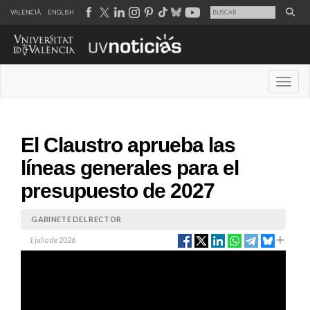
VALENCIÀ
ENGLISH
Desple
El Claustro aprueba las
líneas generales para el
presupuesto de 2027
GABINETE DEL RECTOR
1 julio de 2026