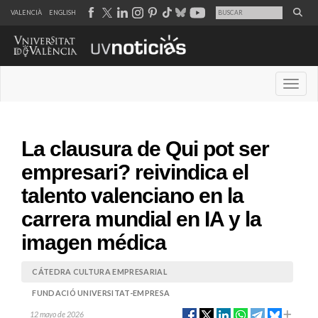
VALENCIÀ
ENGLISH
Desple
La clausura de Qui pot ser
empresari? reivindica el
talento valenciano en la
carrera mundial en IA y la
imagen médica
CÁTEDRA CULTURA EMPRESARIAL
FUNDACIÓ UNIVERSITAT-EMPRESA
12 mayo de 2026