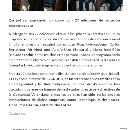
Qui pot ser empresari?:
un curso con 27 ediciones de vocación
emprendedora
A lo largo de sus 27 ediciones, el buque insignia de la Cátedra de Cultura
Empresarial ha contado con directores académicos de referencia en el
ámbito empresarial español como Juan Roig (
Mercadona
), Carlos
Bertomeu (
Air Nostrum
), Adolfo Utor (
Baleària
) y María José Félix
(
Helados Estiu
), entre muchas otras personalidades. El programa nació
en 1999 con el objetivo de acercar la realidad empresarial a las aulas y
fomentar la vocación emprendedora entre los universitarios.
En esta 27 edición, repite como director académico
José Miguel Rosell
,
CEO y socio-director de
S2GRUPO
, es un referente en los ámbitos de la
ciberseguridad y la ciberinteligencia
. Un total de 45 alumnos han
asistido a las
clases de la mano de destacados directivos y directivas de
la Comunitat Valenciana, y muchas de ellas han sido en las propias
instalaciones de dichas empresas, como Jeanología, Vicky Foods,
Consum o DACSA, entre muchos otras
Categorias: