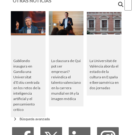
OTRAS NOTICIAS
Cercar
Gabilondo
La clausura de Qui
La Universitat de
inaugura en
pot ser
València aborda el
Gandia una
empresari?
estado de la
Universitat
reivindica el
cultura en España
d’Estiu centrada
talento valenciano
e Iberoamérica en
en los retos de la
en la carrera
dos jornadas
inteligencia
mundial en IA y la
artificial y el
imagen médica
pensamiento
crítico
Búsqueda avanzada