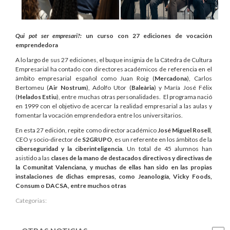
Qui pot ser empresari?:
un curso con 27 ediciones de vocación
emprendedora
A lo largo de sus 27 ediciones, el buque insignia de la Cátedra de Cultura
Empresarial ha contado con directores académicos de referencia en el
ámbito empresarial español como Juan Roig (
Mercadona
), Carlos
Bertomeu (
Air Nostrum
), Adolfo Utor (
Baleària
) y María José Félix
(
Helados Estiu
), entre muchas otras personalidades. El programa nació
en 1999 con el objetivo de acercar la realidad empresarial a las aulas y
fomentar la vocación emprendedora entre los universitarios.
En esta 27 edición, repite como director académico
José Miguel Rosell
,
CEO y socio-director de
S2GRUPO
, es un referente en los ámbitos de la
ciberseguridad y la ciberinteligencia
. Un total de 45 alumnos han
asistido a las
clases de la mano de destacados directivos y directivas de
la Comunitat Valenciana, y muchas de ellas han sido en las propias
instalaciones de dichas empresas, como Jeanología, Vicky Foods,
Consum o DACSA, entre muchos otras
Categorias: