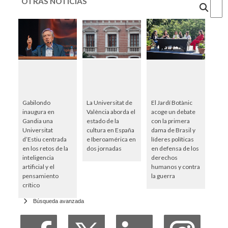
OTRAS NOTICIAS
Cercar
Gabilondo
La Universitat de
El Jardí Botànic
inaugura en
València aborda el
acoge un debate
Gandia una
estado de la
con la primera
Universitat
cultura en España
dama de Brasil y
d’Estiu centrada
e Iberoamérica en
líderes políticas
en los retos de la
dos jornadas
en defensa de los
inteligencia
derechos
artificial y el
humanos y contra
pensamiento
la guerra
crítico
Búsqueda avanzada