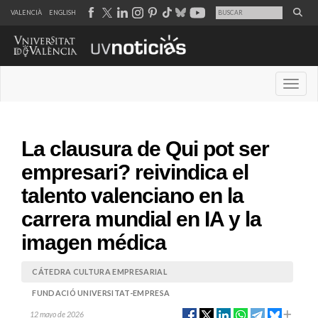
VALENCIÀ
ENGLISH
Desple
La clausura de Qui pot ser
empresari? reivindica el
talento valenciano en la
carrera mundial en IA y la
imagen médica
CÁTEDRA CULTURA EMPRESARIAL
FUNDACIÓ UNIVERSITAT-EMPRESA
12 mayo de 2026