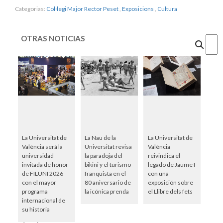
Categorias:
Col·legi Major Rector Peset
,
Exposicions
,
Cultura
OTRAS NOTICIAS
Cercar
La Universitat de
La Nau de la
La Universitat de
València será la
Universitat revisa
València
universidad
la paradoja del
reivindica el
invitada de honor
bikini y el turismo
legado de Jaume I
de FILUNI 2026
franquista en el
con una
con el mayor
80 aniversario de
exposición sobre
programa
la icónica prenda
el Llibre dels fets
internacional de
su historia