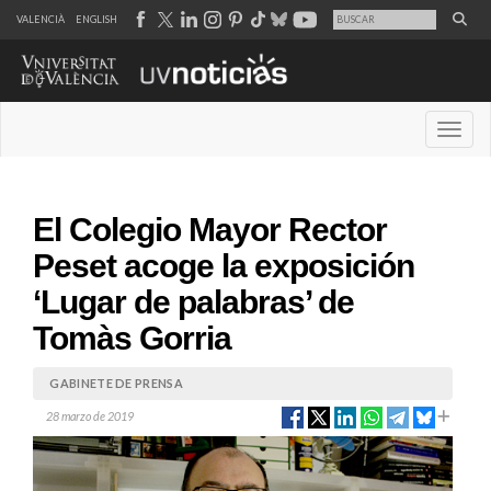
VALENCIÀ
ENGLISH
Desple
El Colegio Mayor Rector
Peset acoge la exposición
‘Lugar de palabras’ de
Tomàs Gorria
GABINETE DE PRENSA
28 marzo de 2019