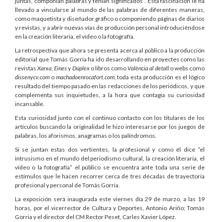
juntas, componían palabras y tenían significados”. Esta fascinación le ha
llevado a vincularse al mundo de las palabras de diferentes maneras,
como maquetista y diseñador gráfico o componiendo páginas de diarios
y revistas, y a abrir nuevas vías de producción personal introduciéndose
en la creación literaria, el vídeo o la fotografía.
La retrospectiva que ahora se presenta acerca al público a la producción
editorial que Tomàs Gorria ha ido desarrollando en proyectes como las
revistas
Xarxa
,
Eines
y
Dúplex
o libros como
València al detall
o webs como
dissenycv.com
o
machadoenrocafort.com
, toda esta producción es el lógico
resultado del tiempo pasado en las redacciones de los periódicos, y que
complementa sus inquietudes, a la hora que contagia su curiosidad
incansable.
Esta curiosidad junto con el continuo contacto con los titulares de los
artículos buscando la originalidad le hizo interesarse por los juegos de
palabras, los aforismos, anagramas o los palíndromos.
Si se juntan estas dos vertientes, la profesional y como él dice “el
intrusismo en el mundo del periodismo cultural, la creación literaria, el
vídeo o la fotografía” el público se encuentra ante toda una serie de
estímulos que le hacen recorrer cerca de tres décadas de trayectoria
profesional y personal de Tomàs Gorria.
La exposición será inaugurada este viernes día 29 de marzo, a las 19
horas, por el vicerrector de Cultura y Deportes, Antonio Ariño; Tomàs
Gorria y el director del CM Rector Peset, Carles Xavier López.