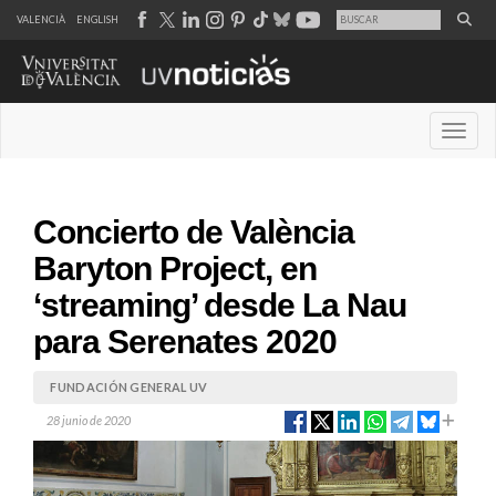
VALENCIÀ
ENGLISH
Desple
Concierto de València
Baryton Project, en
‘streaming’ desde La Nau
para Serenates 2020
FUNDACIÓN GENERAL UV
28 junio de 2020