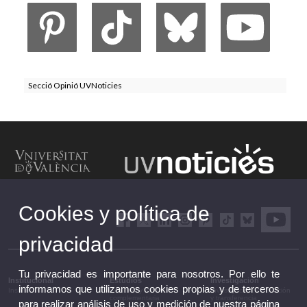
Secció Opinió UVNoticies
Cookies y política de
privacidad
Tu privacidad es importante para nosotros. Por ello te
Institucional
Estudios
Investigación
informamos que utilizamos cookies propias y de terceros
Institucional
Estudios y formación
Investigación, innovación
complementaria
y transferencia
para realizar análisis de uso y medición de nuestra página