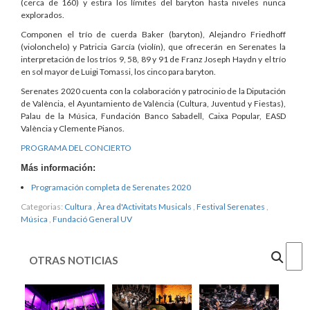
(cerca de 160) y estira los límites del baryton hasta niveles nunca
explorados.
Componen el trío de cuerda Baker (baryton), Alejandro Friedhoff
(violonchelo) y Patricia García (violín), que ofrecerán en Serenates la
interpretación de los tríos 9, 58, 89 y 91 de Franz Joseph Haydn y el trío
en sol mayor de Luigi Tomassi, los cinco para baryton.
Serenates 2020 cuenta con la colaboración y patrocinio de la Diputación
de València, el Ayuntamiento de València (Cultura, Juventud y Fiestas),
Palau de la Música, Fundación Banco Sabadell, Caixa Popular, EASD
València y Clemente Pianos.
PROGRAMA DEL CONCIERTO
Más información:
Programación completa de Serenates 2020
Categorias:
Cultura
,
Àrea d'Activitats Musicals
,
Festival Serenates
,
Música
,
Fundació General UV
Cercar
OTRAS NOTICIAS