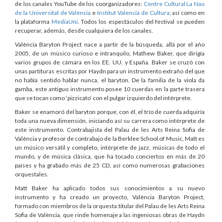
de los canales YouTube de los coorganizadores:
Centre Cultural La Nau
de la Universitat de València
e
Institut Valencià de Cultura
; así como en
la plataforma
MediaUni
. Todos los espectáculos del festival se pueden
recuperar, además, desde cualquiera de los canales.
València Baryton Project nace a partir de la búsqueda, allá por el año
2005, de un músico curioso e intranquilo, Mathew Baker, que dirigía
varios grupos de cámara en los EE. UU. y España. Baker se cruzó con
unas partituras escritas por Haydn para un instrumento extraño del que
no había sentido hablar nunca, el baryton. De la familia de la viola da
gamba, este antiguo instrumento posee 10 cuerdas en la parte trasera
que se tocan como ‘pizzicato’ con el pulgar izquierdo del intérprete.
Baker se enamoró del baryton porque, con él, el trío de cuerda adquiría
toda una nueva dimensión, iniciando así su carrera como intérprete de
este instrumento. Contrabajista del Palau de les Arts Reina Sofia de
València y profesor de contrabajo de la Berklee School of Music, Matt es
un músico versátil y completo, intérprete de jazz, músicas de todo el
mundo, y de música clásica, que ha tocado conciertos en más de 20
países y ha grabado más de 25 CD, así como numerosas grabaciones
orquestales.
Matt Baker ha aplicado todos sus conocimientos a su nuevo
instrumento y ha creado un proyecto, València Baryton Project,
formado con miembros de la orquesta titular del Palau de les Arts Reina
Sofia de València, que rinde homenaje a las ingeniosas obras de Haydn