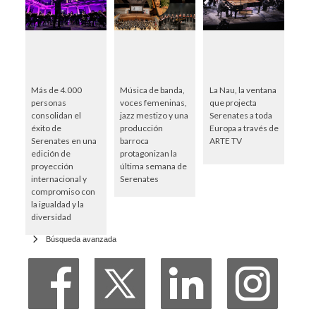
Más de 4.000
Música de banda,
La Nau, la ventana
personas
voces femeninas,
que projecta
consolidan el
jazz mestizo y una
Serenates a toda
éxito de
producción
Europa a través de
Serenates en una
barroca
ARTE TV
edición de
protagonizan la
proyección
última semana de
internacional y
Serenates
compromiso con
la igualdad y la
diversidad
Búsqueda avanzada