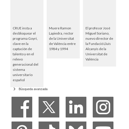
CRUE insta a
Muere Ramon
El profesor José
desbloquear el
Lapiedra, rector
Miguel Soriano,
programa Goyri,
de la Universitat
nuevo director de
clave en la
de València entre
la Fundació Lluís
captación de
1984 y 1994
Alcanyís de la
talento y en el
Universitat de
relevo
València
generacional del
sistema
universitario
español
Búsqueda avanzada