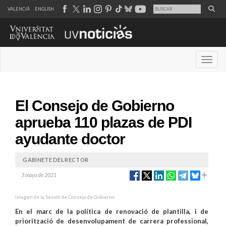
VALENCIÀ
ENGLISH
Desple
El Consejo de Gobierno
aprueba 110 plazas de PDI
ayudante doctor
GABINETE DEL RECTOR
3 mayo de 2021
Imagen de la Sesión de Consejo de Gobierno
En el marc de la política de renovació de plantilla, i de
priorització de desenvolupament de carrera professional,