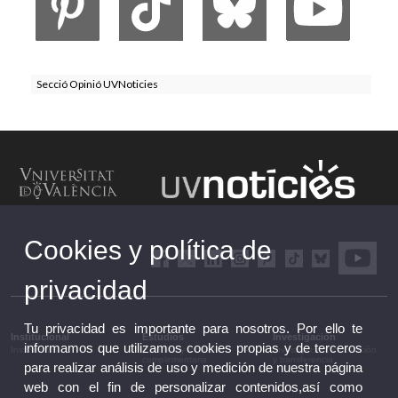
Secció Opinió UVNoticies
Cookies y política de
privacidad
Tu privacidad es importante para nosotros. Por ello te
Institucional
Estudios
Investigación
informamos que utilizamos cookies propias y de terceros
Institucional
Estudios y formación
Investigación, innovación
complementaria
y transferencia
para realizar análisis de uso y medición de nuestra página
web con el fin de personalizar contenidos,así como