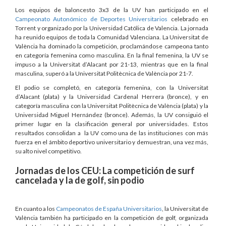
Los equipos de baloncesto 3x3 de la UV han participado en el
Campeonato Autonómico de Deportes Universitarios
celebrado en
Torrent y organizado por la Universidad Católica de Valencia. La jornada
ha reunido equipos de toda la Comunidad Valenciana. La Universitat de
València ha dominado la competición, proclamándose campeona tanto
en categoría femenina como masculina. En la final femenina, la UV se
impuso a la Universitat d’Alacant por 21-13, mientras que en la final
masculina, superó a la Universitat Politècnica de València por 21-7.
El podio se completó, en categoría femenina, con la Universitat
d’Alacant (plata) y la Universidad Cardenal Herrera (bronce), y en
categoría masculina con la Universitat Politècnica de València (plata) y la
Universidad Miguel Hernández (bronce). Además, la UV consiguió el
primer lugar en la clasificación general por universidades. Estos
resultados consolidan a la UV como una de las instituciones con más
fuerza en el ámbito deportivo universitario y demuestran, una vez más,
su alto nivel competitivo.
Jornadas de los CEU: La competición de surf
cancelada y la de golf, sin podio
En cuanto a los
Campeonatos de España Universitarios
, la Universitat de
València también ha participado en la competición de golf, organizada