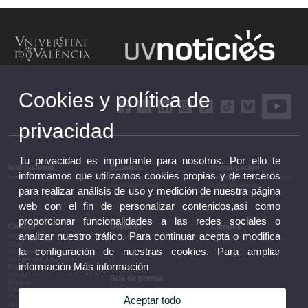
Cookies y política de
privacidad
Tu privacidad es importante para nosotros. Por ello te
Institucional
Estudios
Investigación
informamos que utilizamos cookies propias y de terceros
Institucional
Estudios y formación
Investigación, innovación
complementaria
y transferencia
para realizar análisis de uso y medición de nuestra página
web con el fin de personalizar contenidos,así como
proporcionar funcionalidades a las redes sociales o
Cultura
Deportes
Campus
analizar nuestro tráfico. Para continuar acepta o modifica
Artes escénicas
Deportes
Campus
Cine
la configuración de nuestras cookies. Para ampliar
Conferencias y debates
Congresos y jornadas
información
Más información
Exposiciones
Letras
Sala de prensa
Música
UVComunicación
Patrimonio
Notas de prensa
Premios y convocatorias
Aceptar todo
Agenda de gobierno
Otras actividades