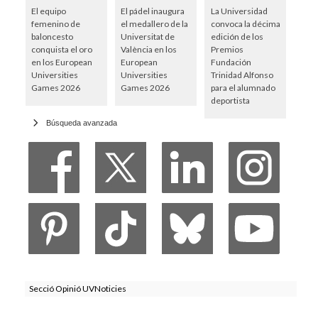
El equipo
El pádel inaugura
La Universidad
femenino de
el medallero de la
convoca la décima
baloncesto
Universitat de
edición de los
conquista el oro
València en los
Premios
en los European
European
Fundación
Universities
Universities
Trinidad Alfonso
Games 2026
Games 2026
para el alumnado
deportista
Búsqueda avanzada
Secció Opinió UVNoticies