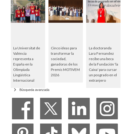
La Universitat de
Cinco ideas para
La doctoranda
València
transformar la
Lara Fernandez
representa a
sociedad,
recibe una beca
España en la
ganadoras de los
de la Fundación 'la
Olimpiada
Premis MOTIVEM
Caixa' para cursar
Lingüística
2026
un posgrado en el
Internacional
extranjero
Búsqueda avanzada