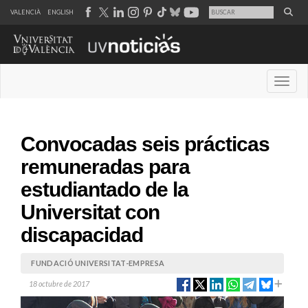
VALENCIÀ
ENGLISH
Desple
Convocadas seis prácticas
remuneradas para
estudiantado de la
Universitat con
discapacidad
FUNDACIÓ UNIVERSITAT-EMPRESA
18 octubre de 2017