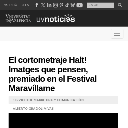
VALENCIÀ
ENGLISH
Desple
El cortometraje Halt!
Imatges que pensen,
premiado en el Festival
Maravíllame
SERVICIO DE MARKETING Y COMUNICACIÓN
ALBERTO GRADOLI VIVAS
23 abril de 2026