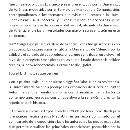
fueron seleccionadas. Las cinco piezas presentadas por la Universitat
de València, producidas por el Servicio de Marketing y Comunicación,
correspondientes a los formatos audiovisuales ‘Tresors a la Llum’,
‘Endevina’m’, ‘A la recerca’ y ‘Expos’, fueron seleccionadas y se
proyectaron en la fase de concurso del festival, situando a la Universitat
de València entre las universidades con mayor representación en este
certamen.
Halt! Imatges que pensen,
capítulo de la serie Expos fue galardonada con
un accesit. La organización felicitó a la Universitat de València por la
calidad y el cuidado de sus producciones, que contribuyeron a elevar el
nivel de la categoría. Unas piezas en las que el jurado destacó la solidez
técnica, la innovación formal y la capacidad divulgativa.
Sobre Halt! Imatges que pensen
Con la palabra ‘Halt!’, que en alemán siggnfica “alto” e indica resistencia,
la Universitat de València produjo una exposición de la obra del pintor
Autor Heras que remitía a momentos dramáticos de la histórica
contemporánea europea, con un apelativo a la reflexión y a evitar la
repetición de la historia.
El formato audiovisual Expos, creado en 2008 por Joan Enric Ubeda para
la entonces recién creada MediaUni, es un recorrido narrado por el
comisariado de la exposición y las y los autores de las piezas expuestas
que permite visualizar las principales exposiciones producidas por la