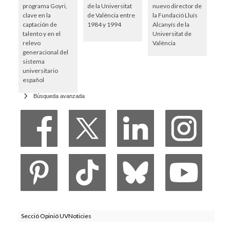
programa Goyri,
de la Universitat
nuevo director de
clave en la
de València entre
la Fundació Lluís
captación de
1984 y 1994
Alcanyís de la
talento y en el
Universitat de
relevo
València
generacional del
sistema
universitario
español
Búsqueda avanzada
Secció Opinió UVNoticies