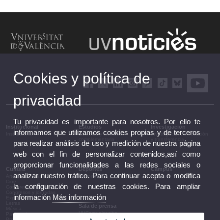
Cookies y política de
privacidad
Tu privacidad es importante para nosotros. Por ello te
Institucional
Estudios
Investigación
informamos que utilizamos cookies propias y de terceros
Institucional
Estudios y formación
Investigación, innovación
complementaria
y transferencia
para realizar análisis de uso y medición de nuestra página
web con el fin de personalizar contenidos,así como
proporcionar funcionalidades a las redes sociales o
Cultura
Deportes
Campus
analizar nuestro tráfico. Para continuar acepta o modifica
Artes escénicas
Deportes
Campus
Cine
la configuración de nuestras cookies. Para ampliar
Conferencias y debates
Congresos y jornadas
información
Más información
Exposiciones
Letras
Sala de prensa
Música
UVComunicación
Patrimonio
Notas de prensa
Premios y convocatorias