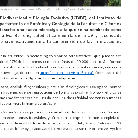
eno, Ayelén Gázquez, Tamara Pazos, Patricia Moya y César Bordenave.
Biodiversidad y Biología Evolutiva (ICBiBE), del Instituto de
artamento de Botánica y Geología de la Facultat de Ciències
 descrito una nueva microalga, a la que se ha nombrado como
a Eva Barreno, catedrática emérita de la UV y reconocida
do significativamente a la comprensión de las interacciones
ualista entre un socio fúngico y varios fotosintéticos, que pueden ser
evado al 27% de los hongos conocidos (más de 20.000 especies) a formar
te estudiados, los fotobiontes no han recibido tanta atención, con cerca
nueva alga, descrita en
un artículo en la revista “Fottea”
,
forma parte del
l 80% de las microalgas
simbiontes de líquenes.
da, análisis filogenéticos y estudios fisiológicos y ecológicos, hemos
n líquenes que se reproducen de forma asexual (el hongo y el alga se
ones mediterráneas de Eurasia, con una clara afinidad por zonas húmedas
lles y primera firmante del artículo.
rebouxia barrenoae
prefiere intensidades de luz altas. Su descripción tiene
ad en ecosistemas forestales, y ofrece una comprensión más completa de
a eleva la diversidad formalmente reconocida del género
Trebouxia
a 32
zos, Patricia Moya, Isaac Garrido–Benavent, César D. Bordenave, Ayelén