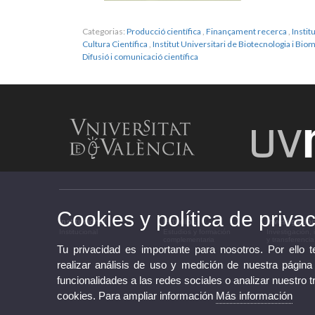
Categorias:
Producció científica
,
Finançament recerca
,
Instit
Cultura Científica
,
Institut Universitari de Biotecnologia i B
Difusió i comunicació científica
Cookies y política de priva
Institucional
Estudios
Investigació
Institucional
Estudios y formación
Investigación,
complementaria
y transferencia
Tu privacidad es importante para nosotros. Por ello 
realizar análisis de uso y medición de nuestra página
funcionalidades a las redes sociales o analizar nuestro t
cookies. Para ampliar información
Más información