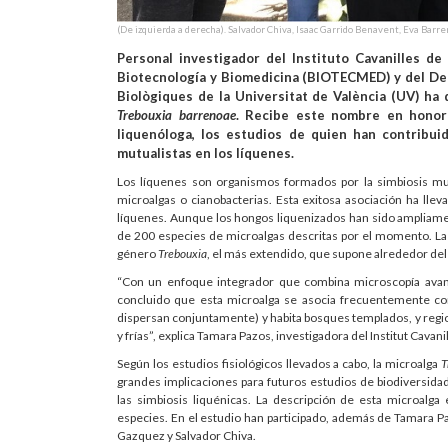
(De izquierda a derecha). Salvador Chiva, Isaac Garrido Benavent, Eva Barr
Personal investigador del Instituto Cavanilles de 
Biotecnología y Biomedicina (BIOTECMED) y del Dep
Biològiques de la Universitat de València (UV) ha
Trebouxia barrenoae
. Recibe este nombre en honor 
liquenóloga, los estudios de quien han contribui
mutualistas en los líquenes.
Los líquenes son organismos formados por la simbiosis mut
microalgas o cianobacterias. Esta exitosa asociación ha ll
líquenes. Aunque los hongos liquenizados han sido ampliamen
de 200 especies de microalgas descritas por el momento. La 
género
Trebouxia
, el más extendido, que supone alrededor de
“Con un enfoque integrador que combina microscopía avanza
concluido que esta microalga se asocia frecuentemente co
dispersan conjuntamente) y habita bosques templados, y regi
y frías”, explica Tamara Pazos, investigadora del Institut Cavani
Según los estudios fisiológicos llevados a cabo, la microalga
T
grandes implicaciones para futuros estudios de biodiversid
las simbiosis liquénicas. La descripción de esta microalg
especies. En el estudio han participado, además de Tamara Pa
Gazquez y Salvador Chiva.