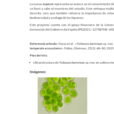
La nueva
especie
representa un avance en el conocimiento de
se llevó a cabo el muestreo del estudio. Este enfoque multid
descrita, sino que también refuerza la importancia de est
biodiversidad y ecología de los líquenes.
Este proyecto cuenta con el apoyo financiero de la Gener
Innovación del Gobierno de España (PID2021–127087NB–I00)
Referencia artículo
: Pazos
et al
.: «
Trebouxia barrenoae
sp. nov.
temperate ecosystems
».
Fottea
, Olomouc, 25(1): 68–80, 2025
Pies de foto
:
Ultraestructura de
Trebouxia barrenoae
sp. nov. en cultivo m
Imágenes: