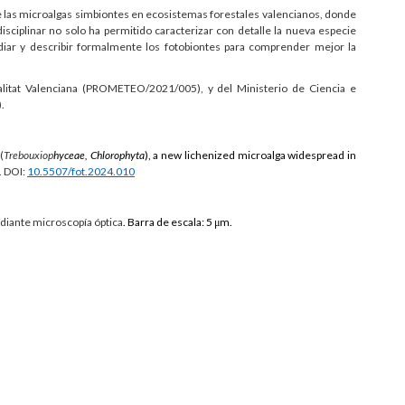
 las microalgas simbiontes en ecosistemas forestales valencianos, donde
isciplinar no solo ha permitido caracterizar con detalle la nueva especie
udiar y describir formalmente los fotobiontes para comprender mejor la
alitat Valenciana (PROMETEO/2021/005), y del Ministerio de Ciencia e
.
(
Trebouxiop
hyceae, Chlorophyta
), a new lichenized microalga widespread in
. DOI:
10.5507/fot.2024.010
ediante microscopía óptica
. Barra de escala: 5 μm.