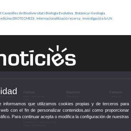
ut Cavanilles de Biodiversitat i Biologia Evolutiva
,
Botànica i Geologia
,
iomedicina (BIOTECMED)
,
Internacionalització recerca
,
Investigació a la UV
,
cidad
n
Cultura
Deportes
Campus
 innovación
Artes escénicas
Deportes
Campus
Cine
te informamos que utilizamos cookies propias y de terceros para
Conferencias y debates
Congresos y jornadas
 web con el fin de personalizar contenidos,así como proporcionar
Exposiciones
Letras
ráfico. Para continuar acepta o modifica la configuración de nuestras
Música
Patrimonio
Premios y convocatorias
Otras actividades