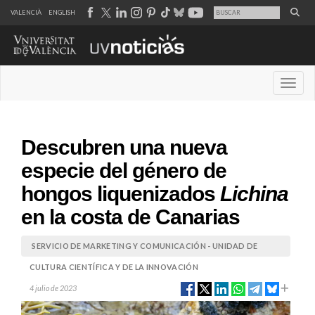
VALENCIÀ
ENGLISH
Desple
Descubren una nueva
especie del género de
hongos liquenizados
Lichina
en la costa de Canarias
SERVICIO DE MARKETING Y COMUNICACIÓN - UNIDAD DE
CULTURA CIENTÍFICA Y DE LA INNOVACIÓN
4 julio de 2023