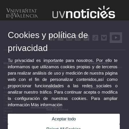
Cookies y política de
privacidad
Tu privacidad es importante para nosotros. Por ello te
Institucional
Estudios
Investigación
informamos que utilizamos cookies propias y de terceros
Institucional
Estudios y formación
Investigación, innovación
complementaria
y transferencia
para realizar análisis de uso y medición de nuestra página
web con el fin de personalizar contenidos,así como
proporcionar funcionalidades a las redes sociales o
Cultura
Deportes
Campus
analizar nuestro tráfico. Para continuar acepta o modifica
Artes escénicas
Deportes
Campus
Cine
la configuración de nuestras cookies. Para ampliar
Conferencias y debates
Congresos y jornadas
información
Más información
Exposiciones
Letras
Sala de prensa
Música
UVComunicación
Patrimonio
Notas de prensa
Premios y convocatorias
Aceptar todo
Agenda de gobierno
Otras actividades
Acuerdos de gobierno
La UV en la prensa