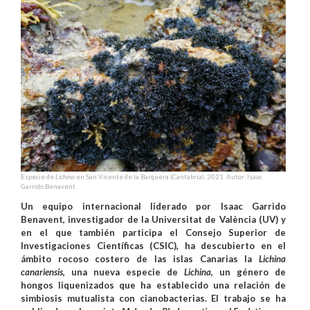
Especie de
Lichina
en San Vicente de la Barquera (Cantabria), 2021. Autor: Isaac
Garrido Benavent.
Un equipo internacional liderado por Isaac Garrido
Benavent, investigador de la Universitat de València (UV) y
en el que también participa el Consejo Superior de
Investigaciones Científicas (CSIC), ha descubierto en el
ámbito rocoso costero de las islas Canarias la
Lichina
canariensis
, una nueva especie de
Lichina
, un género de
hongos liquenizados que ha establecido una relación de
simbiosis mutualista con cianobacterias. El trabajo se ha