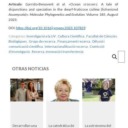
Artículo
: Garrido-Benavent
et al
. «Ocean crossers: A tale of
disjunctions and speciation in the dwarf-fruticose
Lichina
(lichenized
Ascomycota
)».
Molecular Phylogenetics and Evolution
. Volume 185, August
2023.
DOI:
https://doi.org/10.1016/j.ympev.2023.107829
Categorias:
Investigació a la UV
,
Cultura Científica
,
Facultat de Ciències
Biològiques
,
Grups de recerca
,
Finançament recerca
,
Difusió i
comunicació científica
,
Internacionalització recerca
,
Comissió
d'investigació
,
Recerca, innovació i transferència
Cercar
OTRAS NOTICIAS
Desarrollan una
La catedrática de
La astrónoma del