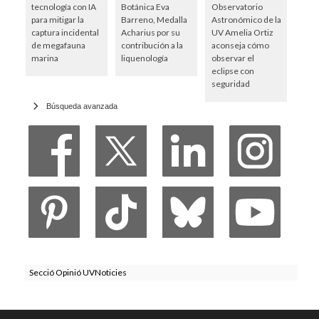
tecnología con IA
Botánica Eva
Observatorio
para mitigar la
Barreno, Medalla
Astronómico de la
captura incidental
Acharius por su
UV Amelia Ortiz
de megafauna
contribución a la
aconseja cómo
marina
liquenología
observar el
eclipse con
seguridad
Búsqueda avanzada
Secció Opinió UVNoticies