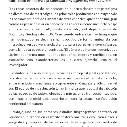
publicado en la revista
Molecular Phylogenetics and Evolution
.
“Las rocas costeras de los océanos de nuestro planeta son paradigma
de diversidad de macroalgas, los principales productores de oxígeno de
los océanos y fuente de alimento de otras especies, que tienen una gran
biomasa a pesar de vivir en condiciones adversas como un fuerte oleaje
y una extrema salinidad”, destaca Garrido, del departamento de
Botánica y Geología de la UV. Conviviendo entre ellas hay hongos que
han liquenizado, es decir, se han asociado de forma mutualista con
microalgas verdes y/o cianobacterias, para sobrevivir y diversificarse,
como la nueva especie encontrada. “El género de hongos liquenizados
Lichina
, que forma unos líquenes pequeños, negros y ramificados, en
asociación con cianobacterias, es un claro ejemplo”, explica el
investigador.
El estudio ha descubierto que
Lichina
es anfitropical y está constituido,
probablemente, por sólo cuatro especies: tres en el hemisferio norte,
entre ellas
Lichina canariensis
, sólo presente en Canarias, y sólo una en el
sur. El equipo de investigación también indica que la actual distribución
de las especies de
Lichina
obedece a migraciones transoceánicas que,
con mucha probabilidad, ocurrieron con la actual configuración
continental del planeta.
El trabajo, uno de los primeros estudios filogeográficos centrado en
líquenes que crecen en el ámbito costero, analiza la evolución a escala
geográfica y temporal de las especies de este género por medio de