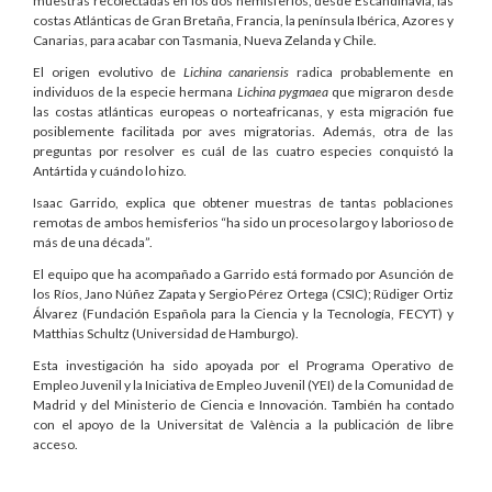
muestras recolectadas en los dos hemisferios, desde Escandinavia, las
costas Atlánticas de Gran Bretaña, Francia, la península Ibérica, Azores y
Canarias, para acabar con Tasmania, Nueva Zelanda y Chile.
El origen evolutivo de
Lichina canariensis
radica probablemente en
individuos de la especie hermana
Lichina pygmaea
que migraron desde
las costas atlánticas europeas o norteafricanas, y esta migración fue
posiblemente facilitada por aves migratorias. Además, otra de las
preguntas por resolver es cuál de las cuatro especies conquistó la
Antártida y cuándo lo hizo.
Isaac Garrido, explica que obtener muestras de tantas poblaciones
remotas de ambos hemisferios “ha sido un proceso largo y laborioso de
más de una década”.
El equipo que ha acompañado a Garrido está formado por Asunción de
los Ríos, Jano Núñez Zapata y Sergio Pérez Ortega (CSIC); Rüdiger Ortiz
Álvarez (Fundación Española para la Ciencia y la Tecnología, FECYT) y
Matthias Schultz (Universidad de Hamburgo).
Esta investigación ha sido apoyada por el Programa Operativo de
Empleo Juvenil y la Iniciativa de Empleo Juvenil (YEI) de la Comunidad de
Madrid y del Ministerio de Ciencia e Innovación. También ha contado
con el apoyo de la Universitat de València a la publicación de libre
acceso.