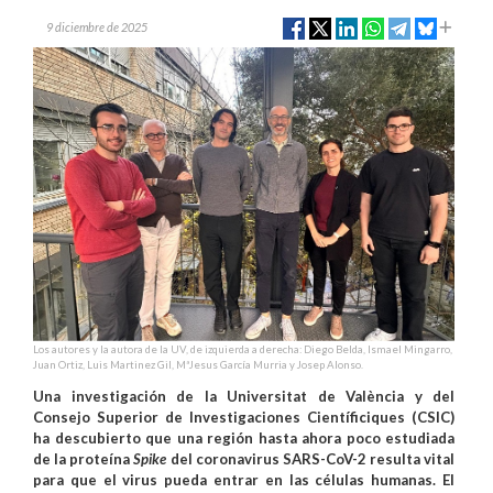
9 diciembre de 2025
Los autores y la autora de la UV, de izquierda a derecha: Diego Belda, Ismael Mingarro,
Juan Ortiz, Luis Martinez Gil, MªJesus García Murria y Josep Alonso.
Una investigación de la Universitat de València y del
Consejo Superior de Investigaciones Científiciques (CSIC)
ha descubierto que una región hasta ahora poco estudiada
de la proteína
Spike
del coronavirus SARS-CoV-2 resulta vital
para que el virus pueda entrar en las células humanas. El