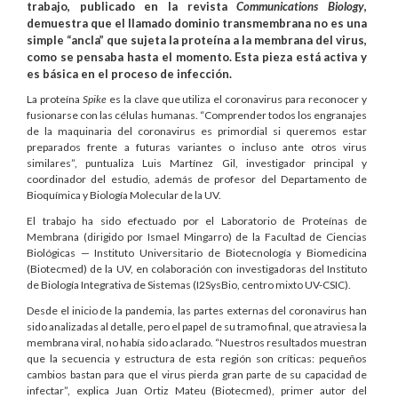
trabajo, publicado en la revista
Communications Biology
,
demuestra que el llamado dominio transmembrana no es una
simple “ancla” que sujeta la proteína a la membrana del virus,
como se pensaba hasta el momento. Esta pieza está activa y
es básica en el proceso de infección.
La proteína
Spike
es la clave que utiliza el coronavirus para reconocer y
fusionarse con las células humanas. “Comprender todos los engranajes
de la maquinaria del coronavirus es primordial si queremos estar
preparados frente a futuras variantes o incluso ante otros virus
similares”, puntualiza Luis Martínez Gil, investigador principal y
coordinador del estudio, además de profesor del Departamento de
Bioquímica y Biología Molecular de la UV.
El trabajo ha sido efectuado por el Laboratorio de Proteínas de
Membrana (dirigido por Ismael Mingarro) de la Facultad de Ciencias
Biológicas — Instituto Universitario de Biotecnología y Biomedicina
(Biotecmed) de la UV, en colaboración con investigadoras del Instituto
de Biología Integrativa de Sistemas (I2SysBio, centro mixto UV-CSIC).
Desde el inicio de la pandemia, las partes externas del coronavirus han
sido analizadas al detalle, pero el papel de su tramo final, que atraviesa la
membrana viral, no había sido aclarado. “Nuestros resultados muestran
que la secuencia y estructura de esta región son críticas: pequeños
cambios bastan para que el virus pierda gran parte de su capacidad de
infectar”, explica Juan Ortiz Mateu (Biotecmed), primer autor del