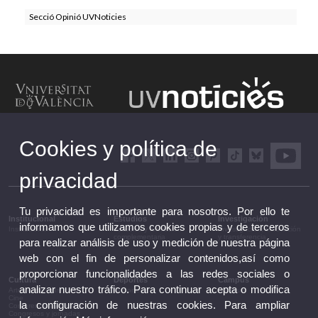
Secció Opinió UVNoticies
Cookies y política de
privacidad
Tu privacidad es importante para nosotros. Por ello te
Institucional
Estudios
Investigación
informamos que utilizamos cookies propias y de terceros
Institucional
Estudios y formación
Investigación, innovación
complementaria
y transferencia
para realizar análisis de uso y medición de nuestra página
web con el fin de personalizar contenidos,así como
proporcionar funcionalidades a las redes sociales o
Cultura
Deportes
Campus
analizar nuestro tráfico. Para continuar acepta o modifica
Artes escénicas
Deportes
Campus
Cine
la configuración de nuestras cookies. Para ampliar
Conferencias y debates
Congresos y jornadas