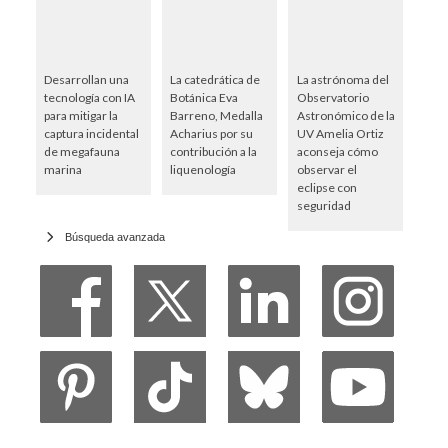
Desarrollan una
La catedrática de
La astrónoma del
tecnología con IA
Botánica Eva
Observatorio
para mitigar la
Barreno, Medalla
Astronómico de la
captura incidental
Acharius por su
UV Amelia Ortiz
de megafauna
contribución a la
aconseja cómo
marina
liquenología
observar el
eclipse con
seguridad
Búsqueda avanzada