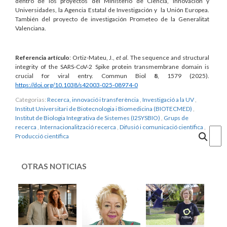
dentro de los proyectos del Ministerio de Ciencia, Innovación y
Universidades, la Agencia Estatal de Investigación y la Unión Europea.
También del proyecto de investigación Prometeo de la Generalitat
Valenciana.
Referencia artículo
: Ortiz-Mateu, J.,
et al
. The sequence and structural
integrity of the SARS-CoV-2 Spike protein transmembrane domain is
crucial for viral entry. Commun Biol
8
, 1579 (2025).
https://doi.org/10.1038/s42003-025-08974-0
Categorias:
Recerca, innovació i transferència
,
Investigació a la UV
,
Institut Universitari de Biotecnologia i Biomedicina (BIOTECMED)
,
Institut de Biologia Integrativa de Sistemes (I2SYSBIO)
,
Grups de
recerca
,
Internacionalització recerca
,
Difusió i comunicació científica
,
Cercar
Producció científica
OTRAS NOTICIAS