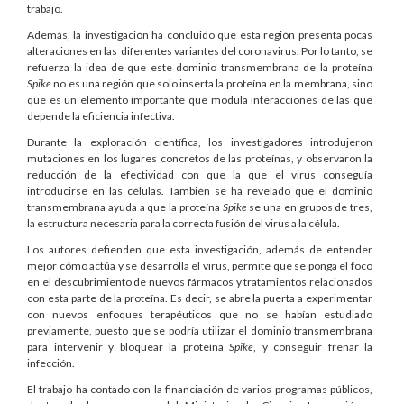
trabajo.
Además, la investigación ha concluido que esta región presenta pocas
alteraciones en las diferentes variantes del coronavirus. Por lo tanto, se
refuerza la idea de que este dominio transmembrana de la proteína
Spike
no es una región que solo inserta la proteína en la membrana, sino
que es un elemento importante que modula interacciones de las que
depende la eficiencia infectiva.
Durante la exploración científica, los investigadores introdujeron
mutaciones en los lugares concretos de las proteínas, y observaron la
reducción de la efectividad con que la que el virus conseguía
introducirse en las células. También se ha revelado que el dominio
transmembrana ayuda a que la proteína
Spike
se una en grupos de tres,
la estructura necesaria para la correcta fusión del virus a la célula.
Los autores defienden que esta investigación, además de entender
mejor cómo actúa y se desarrolla el virus, permite que se ponga el foco
en el descubrimiento de nuevos fármacos y tratamientos relacionados
con esta parte de la proteína. Es decir, se abre la puerta a experimentar
con nuevos enfoques terapéuticos que no se habían estudiado
previamente, puesto que se podría utilizar el dominio transmembrana
para intervenir y bloquear la proteína
Spike
, y conseguir frenar la
infección.
El trabajo ha contado con la financiación de varios programas públicos,