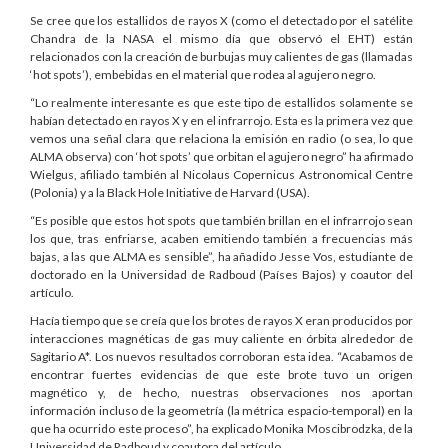
Se cree que los estallidos de rayos X (como el detectado por el satélite
Chandra de la NASA el mismo día que observó el EHT) están
relacionados con la creación de burbujas muy calientes de gas (llamadas
‘hot spots’), embebidas en el material que rodea al agujero negro.
“Lo realmente interesante es que este tipo de estallidos solamente se
habían detectado en rayos X y en el infrarrojo. Esta es la primera vez que
vemos una señal clara que relaciona la emisión en radio (o sea, lo que
ALMA observa) con ‘hot spots’ que orbitan el agujero negro” ha afirmado
Wielgus, afiliado también al Nicolaus Copernicus Astronomical Centre
(Polonia) y a la Black Hole Initiative de Harvard (USA).
“Es posible que estos hot spots que también brillan en el infrarrojo sean
los que, tras enfriarse, acaben emitiendo también a frecuencias más
bajas, a las que ALMA es sensible”, ha añadido Jesse Vos, estudiante de
doctorado en la Universidad de Radboud (Países Bajos) y coautor del
artículo.
Hacía tiempo que se creía que los brotes de rayos X eran producidos por
interacciones magnéticas de gas muy caliente en órbita alrededor de
Sagitario A*. Los nuevos resultados corroboran esta idea. “Acabamos de
encontrar fuertes evidencias de que este brote tuvo un origen
magnético y, de hecho, nuestras observaciones nos aportan
información incluso de la geometría (la métrica espacio-temporal) en la
que ha ocurrido este proceso”, ha explicado Monika Moscibrodzka, de la
Universidad de Radboud y coautora del artículo.