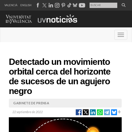
VALENCIÀ
ENGLISH
Desple
Detectado un movimiento
orbital cerca del horizonte
de sucesos de un agujero
negro
GABINETE DE PRENSA
22 septiembre de 2022