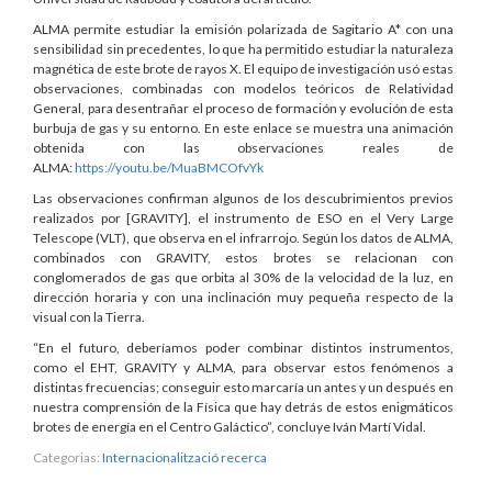
ALMA permite estudiar la emisión polarizada de Sagitario A* con una
sensibilidad sin precedentes, lo que ha permitido estudiar la naturaleza
magnética de este brote de rayos X. El equipo de investigación usó estas
observaciones, combinadas con modelos teóricos de Relatividad
General, para desentrañar el proceso de formación y evolución de esta
burbuja de gas y su entorno. En este enlace se muestra una animación
obtenida con las observaciones reales de
ALMA:
https://youtu.be/MuaBMCOfvYk
Las observaciones confirman algunos de los descubrimientos previos
realizados por [GRAVITY], el instrumento de ESO en el Very Large
Telescope (VLT), que observa en el infrarrojo. Según los datos de ALMA,
combinados con GRAVITY, estos brotes se relacionan con
conglomerados de gas que orbita al 30% de la velocidad de la luz, en
dirección horaria y con una inclinación muy pequeña respecto de la
visual con la Tierra.
“En el futuro, deberíamos poder combinar distintos instrumentos,
como el EHT, GRAVITY y ALMA, para observar estos fenómenos a
distintas frecuencias; conseguir esto marcaría un antes y un después en
nuestra comprensión de la Física que hay detrás de estos enigmáticos
brotes de energía en el Centro Galáctico”, concluye Iván Martí Vidal.
Categorias:
Internacionalització recerca