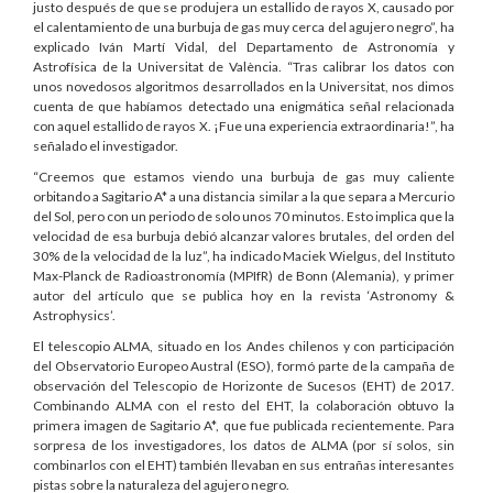
justo después de que se produjera un estallido de rayos X, causado por
el calentamiento de una burbuja de gas muy cerca del agujero negro”, ha
explicado Iván Martí Vidal, del Departamento de Astronomía y
Astrofísica de la Universitat de València. “Tras calibrar los datos con
unos novedosos algoritmos desarrollados en la Universitat, nos dimos
cuenta de que habíamos detectado una enigmática señal relacionada
con aquel estallido de rayos X. ¡Fue una experiencia extraordinaria!”, ha
señalado el investigador.
“Creemos que estamos viendo una burbuja de gas muy caliente
orbitando a Sagitario A* a una distancia similar a la que separa a Mercurio
del Sol, pero con un periodo de solo unos 70 minutos. Esto implica que la
velocidad de esa burbuja debió alcanzar valores brutales, del orden del
30% de la velocidad de la luz”, ha indicado Maciek Wielgus, del Instituto
Max-Planck de Radioastronomía (MPIfR) de Bonn (Alemania), y primer
autor del artículo que se publica hoy en la revista ‘Astronomy &
Astrophysics’.
El telescopio ALMA, situado en los Andes chilenos y con participación
del Observatorio Europeo Austral (ESO), formó parte de la campaña de
observación del Telescopio de Horizonte de Sucesos (EHT) de 2017.
Combinando ALMA con el resto del EHT, la colaboración obtuvo la
primera imagen de Sagitario A*, que fue publicada recientemente. Para
sorpresa de los investigadores, los datos de ALMA (por sí solos, sin
combinarlos con el EHT) también llevaban en sus entrañas interesantes
pistas sobre la naturaleza del agujero negro.