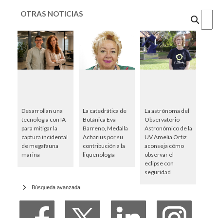
OTRAS NOTICIAS
Cercar
Desarrollan una
La catedrática de
La astrónoma del
tecnología con IA
Botánica Eva
Observatorio
para mitigar la
Barreno, Medalla
Astronómico de la
captura incidental
Acharius por su
UV Amelia Ortiz
de megafauna
contribución a la
aconseja cómo
marina
liquenología
observar el
eclipse con
seguridad
Búsqueda avanzada