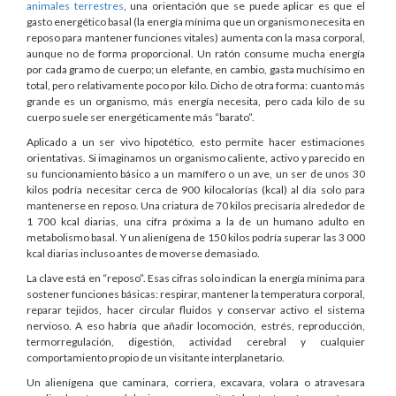
animales terrestres
, una orientación que se puede aplicar es que el
gasto energético basal (la energía mínima que un organismo necesita en
reposo para mantener funciones vitales) aumenta con la masa corporal,
aunque no de forma proporcional. Un ratón consume mucha energía
por cada gramo de cuerpo; un elefante, en cambio, gasta muchísimo en
total, pero relativamente poco por kilo. Dicho de otra forma: cuanto más
grande es un organismo, más energía necesita, pero cada kilo de su
cuerpo suele ser energéticamente más “barato”.
Aplicado a un ser vivo hipotético, esto permite hacer estimaciones
orientativas. Si imaginamos un organismo caliente, activo y parecido en
su funcionamiento básico a un mamífero o un ave, un ser de unos 30
kilos podría necesitar cerca de 900 kilocalorías (kcal) al día solo para
mantenerse en reposo. Una criatura de 70 kilos precisaría alrededor de
1 700 kcal diarias, una cifra próxima a la de un humano adulto en
metabolismo basal. Y un alienígena de 150 kilos podría superar las 3 000
kcal diarias incluso antes de moverse demasiado.
La clave está en “reposo”. Esas cifras solo indican la energía mínima para
sostener funciones básicas: respirar, mantener la temperatura corporal,
reparar tejidos, hacer circular fluidos y conservar activo el sistema
nervioso. A eso habría que añadir locomoción, estrés, reproducción,
termorregulación, digestión, actividad cerebral y cualquier
comportamiento propio de un visitante interplanetario.
Un alienígena que caminara, corriera, excavara, volara o atravesara