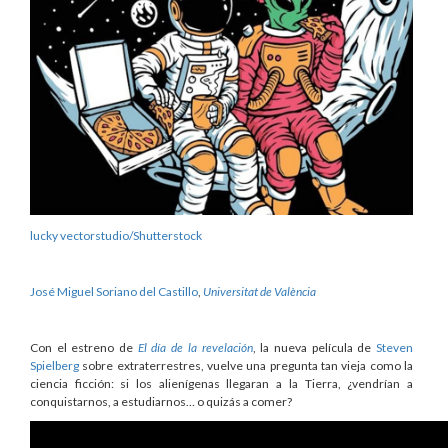
lucky vectorstudio/Shutterstock
José Miguel Soriano del Castillo
,
Universitat de València
Con el estreno de
El día de la revelación
, la nueva película de
Steven
Spielberg
sobre extraterrestres, vuelve una pregunta tan vieja como la
ciencia ficción: si los alienígenas llegaran a la Tierra, ¿vendrían a
conquistarnos, a estudiarnos… o quizás a comer?