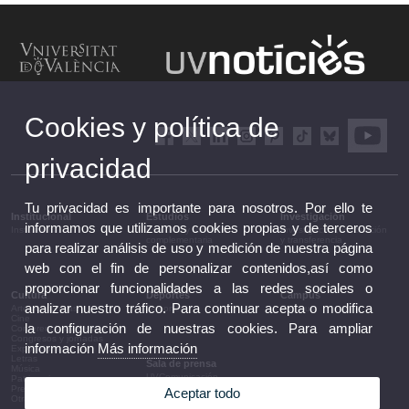
Cookies y política de
privacidad
Tu privacidad es importante para nosotros. Por ello te
Institucional
Estudios
Investigación
informamos que utilizamos cookies propias y de terceros
Institucional
Estudios y formación
Investigación, innovación
complementaria
y transferencia
para realizar análisis de uso y medición de nuestra página
web con el fin de personalizar contenidos,así como
proporcionar funcionalidades a las redes sociales o
Cultura
Deportes
Campus
analizar nuestro tráfico. Para continuar acepta o modifica
Artes escénicas
Deportes
Campus
Cine
la configuración de nuestras cookies. Para ampliar
Conferencias y debates
Congresos y jornadas
información
Más información
Exposiciones
Letras
Sala de prensa
Música
UVComunicación
Patrimonio
Notas de prensa
Premios y convocatorias
Aceptar todo
Agenda de gobierno
Otras actividades
Acuerdos de gobierno