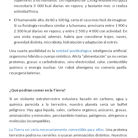
superiores a los humanos. Un reptiliano de 150 kg endotermo quizá
necesitaría 3 000 kcal diarias en reposo, y bastante más si realiza
actividad física.
El humanoide alto, de 80 a 100 kg, sería el caso más fácil de imaginar.
Si su fisiología resultara similar a la humana, precisaría entre 1 900 y
2 300 kcal diarias en reposo, y entre 2 500 y 4 000 con actividad. En
una visita espacial, además, habría que considerar trajes, naves,
gravedad distinta, microbiota, hidratación y adaptación al estrés.
Una cuarta posibilidad es la
entidad postbiológica
: inteligencia artificial,
organismo híbrido o cuerpo sintético. Ahí la “alimentación” ya no serían
proteínas, grasas o carbohidratos, sino electricidad, calor, combustible
químico o energía nuclear. Un robot alienígena no comería paella:
recargaría baterías.
¿Qué podrían comer en la Tierra?
Si un visitante extraterrestre estuviera basado en carbono, agua y
química parecida a la terrestre, nuestro planeta sería un buffet
peligroso. Hay agua líquida, sales, carbono orgánico, azúcares, grasas,
aminoácidos y minerales, pero también toxinas, patógenos, alérgenos y
moléculas incompatibles.
La Tierra no sería necesariamente comestible para ellos
. Una proteína
terrestre podría no servirles si usaran aminoácidos distintos. Nuestros