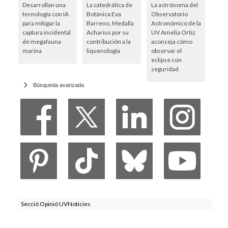
Desarrollan una
La catedrática de
La astrónoma del
tecnología con IA
Botánica Eva
Observatorio
para mitigar la
Barreno, Medalla
Astronómico de la
captura incidental
Acharius por su
UV Amelia Ortiz
de megafauna
contribución a la
aconseja cómo
marina
liquenología
observar el
eclipse con
seguridad
Búsqueda avanzada
Secció Opinió UVNoticies