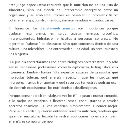
Este juego especulativo recuerda que la nutrición no es una lista de
alimentos, sino una ciencia del intercambio energético entre un
organismo y su ambiente. Comer es resolver un problema físico:
obtener energía, construir tejidos, eliminar residuos y no intoxicarse.
En humanos, los
dietistas-nutricionistas
son importantes porque
traducen esa ciencia en salud: ajustan energía, proteínas,
micronutrientes, hidratación y hábitos a personas concretas. No
ingerimos “calorías” en abstracto, sino que comemos dentro de una
cultura, una microbiota, una enfermedad, una edad, un presupuesto y
una biografía.
Si algún día contactáramos con seres biológicos no terrestres, no solo
serían necesarias profesiones como la diplomacia, la lingüística o la
ingeniería. También harían falta expertos capaces de preguntar qué
moléculas toleran, qué energía necesitan, qué les intoxica, qué
microorganismos transportan y qué recursos terrestres podrían usar
sin destruir ecosistemas: los nutricionistas de alienígenas.
Porque, pensándolo bien, si alguna vez los ET llegaran a nuestro mundo,
a lo mejor no vendrían a llevarse cosas, conquistarnos o revelar
secretos cósmicos. Tal vez vendrían, simplemente, a comer mejor.
Pero si de verdad quisieran entender nuestra nutrición, tendrían que
aprender una última lección terrestre: aquí comer no es solo ingerir
energía, es compartir tiempo.