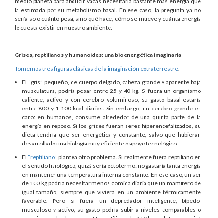
medio planeta para abducir vacas necesitaría bastante más energía que
la estimada por su metabolismo basal. En ese caso, la pregunta ya no
sería solo cuánto pesa, sino qué hace, cómo se mueve y cuánta energía
le cuesta existir en nuestro ambiente.
Grises, reptilianos y humanoides: una bioenergética imaginaria
Tomemos tres figuras clásicas de la imaginación extraterrestre
.
El “gris” pequeño, de cuerpo delgado, cabeza grande y aparente baja
musculatura, podría pesar entre 25 y 40 kg. Si fuera un organismo
caliente, activo y con cerebro voluminoso, su gasto basal estaría
entre 800 y 1 100 kcal diarias. Sin embargo, un cerebro grande es
caro: en humanos, consume alrededor de una quinta parte de la
energía en reposo. Si los grises fueran seres hiperencefalizados, su
dieta tendría que ser energética y constante, salvo que hubieran
desarrollado una biología muy eficiente o apoyo tecnológico.
El
“reptiliano”
plantea otro problema. Si realmente fuera reptiliano en
el sentido fisiológico, quizá sería ectotermo: no gastaría tanta energía
en mantener una temperatura interna constante. En ese caso, un ser
de 100 kg podría necesitar menos comida diaria que un mamífero de
igual tamaño, siempre que viviera en un ambiente térmicamente
favorable. Pero si fuera un depredador inteligente, bípedo,
musculoso y activo, su gasto podría subir a niveles comparables o