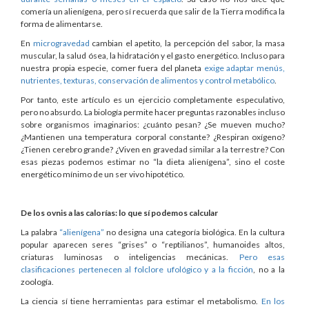
comería un alienígena, pero sí recuerda que salir de la Tierra modifica la
forma de alimentarse.
En
microgravedad
cambian el apetito, la percepción del sabor, la masa
muscular, la salud ósea, la hidratación y el gasto energético. Incluso para
nuestra propia especie, comer fuera del planeta
exige adaptar menús,
nutrientes, texturas, conservación de alimentos y control metabólico
.
Por tanto, este artículo es un ejercicio completamente especulativo,
pero no absurdo. La biología permite hacer preguntas razonables incluso
sobre organismos imaginarios: ¿cuánto pesan? ¿Se mueven mucho?
¿Mantienen una temperatura corporal constante? ¿Respiran oxígeno?
¿Tienen cerebro grande? ¿Viven en gravedad similar a la terrestre? Con
esas piezas podemos estimar no “la dieta alienígena”, sino el coste
energético mínimo de un ser vivo hipotético.
De los ovnis a las calorías: lo que sí podemos calcular
La palabra
“alienígena”
no designa una categoría biológica. En la cultura
popular aparecen seres “grises” o “reptilianos”, humanoides altos,
criaturas luminosas o inteligencias mecánicas.
Pero esas
clasificaciones pertenecen al folclore ufológico y a la ficción
, no a la
zoología.
La ciencia sí tiene herramientas para estimar el metabolismo.
En los