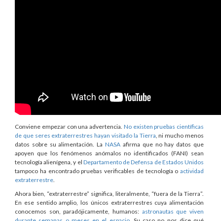
Conviene empezar con una advertencia.
No existen pruebas científicas
de que seres extraterrestres hayan visitado la Tierra
, ni mucho menos
datos sobre su alimentación. La
NASA
afirma que no hay datos que
apoyen que los fenómenos anómalos no identificados (FANI) sean
tecnología alienígena, y el
Departamento de Defensa de Estados Unidos
tampoco ha encontrado pruebas verificables de tecnología o
actividad
extraterrestre
.
Ahora bien, “extraterrestre” significa, literalmente, “fuera de la Tierra”.
En ese sentido amplio, los únicos extraterrestres cuya alimentación
conocemos son, paradójicamente, humanos:
astronautas que viven
durante semanas o meses en el espacio
. Su caso no nos dice qué