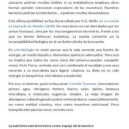
azúcares podrían resultar inútiles si su metabolismo empleara otras
formas quirales (versiones especulares de las muestras). Nuestras
bacterias podrían no infectarlos… o podrían resultar devastadoras.
Esta última posibilidad ya fue desarrollada por H.G. Wells
en su novela
La Guerra de los Mundos
(1898)
: los marcianos no son derrotados por las
armas humanas, sino por los microorganismos terrestres, frente a los
que no tienen defensas evolutivas. La novela convierte así la
incompatibilidad biológica en el verdadero límite de la invasión.
En
astrobiología
se suele pensar que la vida necesita una fuente de
energía, un medio líquido y elementos químicos adecuados. Pero eso
no implica que todos los seres vivos del universo puedan compartir
menú. En la Tierra, un koala vive casi condenado al eucalipto y una vaca
necesita a su microbiota para digerir celulosa. La dieta no es solo
energía: es bioquímica, microbioma y evolución.
Por eso, si vinieran, quizá no buscarían
“comida” humana
, sino materias
primas: agua, nitrógeno, fósforo, hierro, sales, lípidos, biomasa
microbiana o moléculas orgánicas simples. La vieja imagen de
alienígenas robando ganado podría reinterpretarse, especulativamente,
no como maldad cósmica, sino como muestreo nutricional. Poco
tranquilizador para las vacas, en todo caso.
La nutrición extraterrestre como espejo de la nuestra