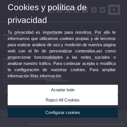
Cookies y política de
privacidad
Tu privacidad es importante para nosotros. Por ello te
Institucional
Estudios
Investigación
informamos que utilizamos cookies propias y de terceros
Institucional
Estudios y formación
Investigación, innovación
complementaria
y transferencia
para realizar análisis de uso y medición de nuestra página
web con el fin de personalizar contenidos,así como
proporcionar funcionalidades a las redes sociales o
Cultura
Deportes
Campus
analizar nuestro tráfico. Para continuar acepta o modifica
Artes escénicas
Deportes
Campus
Cine
la configuración de nuestras cookies. Para ampliar
Conferencias y debates
Congresos y jornadas
información
Más información
Exposiciones
Letras
Sala de prensa
Música
UVComunicación
Patrimonio
Notas de prensa
Premios y convocatorias
Aceptar todo
Agenda de gobierno
Otras actividades
Acuerdos de gobierno
La UV en la prensa
Reject All Cookies
Información corporativa
Configurar cookies
© 2026 UV. - Av. Blasco Ibáñez, 13. 46010 València. Espanya. Tel UV: (+34) 963 86 41 00
Aviso legal
|
Accesibilidad
|
Política privacidad
|
Cookies
|
Transparencia
|