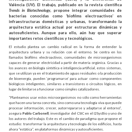
València (UV). El trabajo, publicado en la revista científica
Trends in Biotechnology
, propone integrar comunidades de
bacterias conocidas como ‘biofilms electroactivos’ en
infraestructuras domésticas y urbanas, transformando la
arquitectura estática actual por estructuras dinámicas y
autosuficientes. Aunque para ello, aún hay que superar
importantes retos científicos y tecnológicos.
El estudio plantea un cambio radical en la forma de entender la
arquitectura urbana y su relación con el entorno. Se centra en los
llamados biofilms electroactivos, comunidades de microorganismos
capaces de generar electricidad a partir de materia orgánica. Gracias a
los avances en biología sintética e inteligencia artificial, estos sistemas,
que se utilizan ya en el tratamiento de aguas residuales o la producción
de bioenergía, pueden ‘programarse’ para actuar como componentes
biológicos inteligentes, similares a transistores o circuitos lógicos, en
lugar de limitarse a funcionar como simples catalizadores.
“Planteamos usar estos microorganismos no sólo como herramientas
que hacen una tarea concreta, sino como una tecnología viva que puede
procesar información, crecer, autorrepararse y adaptarse al entorno”,
asegura
Pablo Carbonell
, investigador del CSIC en el I2SysBio y uno de
los autores del trabajo. Este es el cambio de paradigma que propone el
estudio: transformar la arquitectura y tecnología de los edificios, hasta
ahora “estática”, en plataformas dinámicas y autosuficientes.