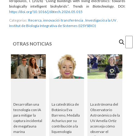
Ieropoulos, I. (2026) “Living buildings with living electronics: towards
biologically intelligent biohybrids”.
Trends in Biotechnology
. DOI:
https://doi.org/10.1016/j.tibtech.2026.05.015
Categorias:
Recerca, innovació i transferència
,
Investigació a la UV
,
Institut de Biologia Integrativa de Sistemes (I2SYSBIO)
Cercar
OTRAS NOTICIAS
Desarrollan una
La catedrática de
La astrónoma del
tecnología con IA
Botánica Eva
Observatorio
para mitigar la
Barreno, Medalla
Astronómico de la
captura incidental
Acharius por su
UV Amelia Ortiz
de megafauna
contribución a la
aconseja cómo
marina
liquenología
observar el