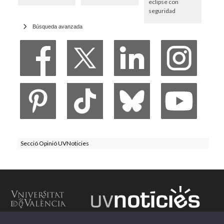
eclipse con
seguridad
Búsqueda avanzada
Secció Opinió UVNoticies