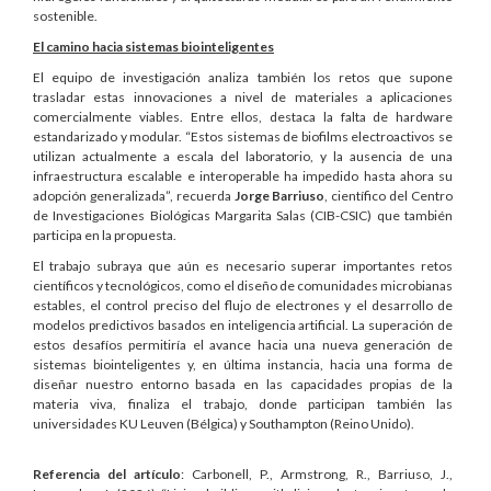
sostenible.
El camino hacia sistemas biointeligentes
El equipo de investigación analiza también los retos que supone
trasladar estas innovaciones a nivel de materiales a aplicaciones
comercialmente viables. Entre ellos, destaca la falta de hardware
estandarizado y modular. “Estos sistemas de biofilms electroactivos se
utilizan actualmente a escala del laboratorio, y la ausencia de una
infraestructura escalable e interoperable ha impedido hasta ahora su
adopción generalizada”, recuerda
Jorge Barriuso
, científico del Centro
de Investigaciones Biológicas Margarita Salas (CIB-CSIC) que también
participa en la propuesta.
El trabajo subraya que aún es necesario superar importantes retos
científicos y tecnológicos, como el diseño de comunidades microbianas
estables, el control preciso del flujo de electrones y el desarrollo de
modelos predictivos basados en inteligencia artificial. La superación de
estos desafíos permitiría el avance hacia una nueva generación de
sistemas biointeligentes y, en última instancia, hacia una forma de
diseñar nuestro entorno basada en las capacidades propias de la
materia viva, finaliza el trabajo, donde participan también las
universidades KU Leuven (Bélgica) y Southampton (Reino Unido).
Referencia del artículo
: Carbonell, P., Armstrong, R., Barriuso, J.,