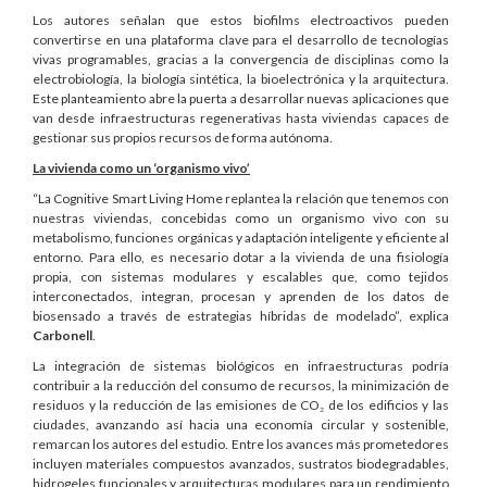
Los autores señalan que estos biofilms electroactivos pueden
convertirse en una plataforma clave para el desarrollo de tecnologías
vivas programables, gracias a la convergencia de disciplinas como la
electrobiología, la biología sintética, la bioelectrónica y la arquitectura.
Este planteamiento abre la puerta a desarrollar nuevas aplicaciones que
van desde infraestructuras regenerativas hasta viviendas capaces de
gestionar sus propios recursos de forma autónoma.
La vivienda como un ‘organismo vivo’
“La Cognitive Smart Living Home replantea la relación que tenemos con
nuestras viviendas, concebidas como un organismo vivo con su
metabolismo, funciones orgánicas y adaptación inteligente y eficiente al
entorno. Para ello, es necesario dotar a la vivienda de una fisiología
propia, con sistemas modulares y escalables que, como tejidos
interconectados, integran, procesan y aprenden de los datos de
biosensado a través de estrategias híbridas de modelado”, explica
Carbonell
.
La integración de sistemas biológicos en infraestructuras podría
contribuir a la reducción del consumo de recursos, la minimización de
residuos y la reducción de las emisiones de CO₂ de los edificios y las
ciudades, avanzando así hacia una economía circular y sostenible,
remarcan los autores del estudio. Entre los avances más prometedores
incluyen materiales compuestos avanzados, sustratos biodegradables,
hidrogeles funcionales y arquitecturas modulares para un rendimiento