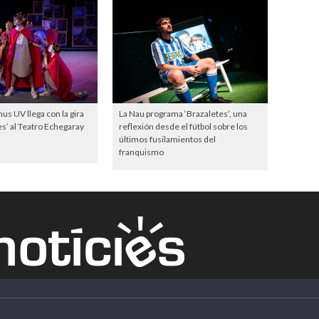
s UV llega con la gira
La Nau programa ‘Brazaletes’, una
s’ al Teatro Echegaray
reflexión desde el fútbol sobre los
últimos fusilamientos del
franquismo