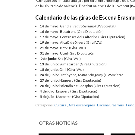
‘
Conquestes
’
iniciarà una gira per diferents municipis de la C
de la Diputació de València, l’Institut Valencià de la Joventut (IV
Calendario de las giras de Escena Erasm
14 de mayo:
Gandia,
Teatro Serrano
(UVSocietat)
16 de mayo
: Bocairent (Gira Diputación)
17 de mayo
: Fontanars dels Alforins (Gira Diputación)
19 de mayo:
Alcalà de Xivert (Gira IVAJ)
21 de mayo
: Betxí (Gira IVAJ)
31 de mayo
: Utiel (Gira Diputación
9 de junio:
Sax (Gira IVAJ)
13 de junio
: Sumacàrcer (Gira Diputación)
18 de junio
: Onil (Gira IVAJ)
24 de junio:
Ontinyent,
Teatro Echegaray
(UVSocietat
27 de junio
: Nàquera (Gira Diputación)
28 de junio
: l'Alcúdia de Crespins (Gira Diputación)
4 de julio
: Enguera (Gira Diputación)
5 de julio
: Macastre (Gira Diputación)
Categorias:
Cultura
,
Arts escèniques
,
Escena Erasmus
,
Fund
OTRAS NOTICIAS