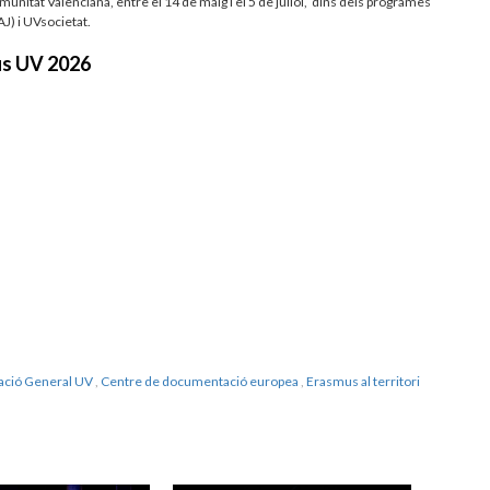
omunitat Valenciana, entre el 14 de maig i el 5 de juliol, dins dels programes
AJ) i UVsocietat.
us UV 2026
ació General UV
,
Centre de documentació europea
,
Erasmus al territori