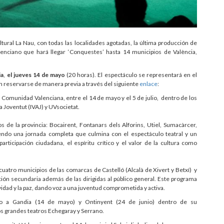
ural La Nau, con todas las localidades agotadas, la última producción de
enciano que hará llegar ‘Conquestes’ hasta 14 municipios de València,
ia
,
el jueves 14 de mayo
(20 horas). El espectáculo se representará en el
n reservarse de manera previa a través del siguiente
enlace
:
a Comunidad Valenciana, entre el 14 de mayo y el 5 de julio, dentro de los
la Joventut (IVAJ) y UVsocietat.
s de la provincia: Bocairent, Fontanars dels Alforins, Utiel, Sumacàrcer,
iendo una jornada completa que culmina con el espectáculo teatral y un
rticipación ciudadana, el espíritu crítico y el valor de la cultura como
uatro municipios de las comarcas de Castelló (Alcalà de Xivert y Betxí) y
ción secundaria además de las dirigidas al público general. Este programa
ividad y la paz, dando voz a una juventud comprometida y activa.
culo a Gandia (14 de mayo) y Ontinyent (24 de junio) dentro de su
os grandes teatros Echegaray y Serrano.