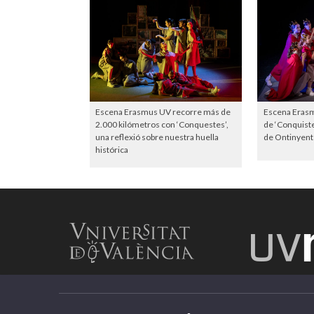
Escena Erasmus UV recorre más de
Escena Erasmu
2.000 kilómetros con ‘Conquestes’,
de ‘Conquiste
una reflexió sobre nuestra huella
de Ontinyent
histórica