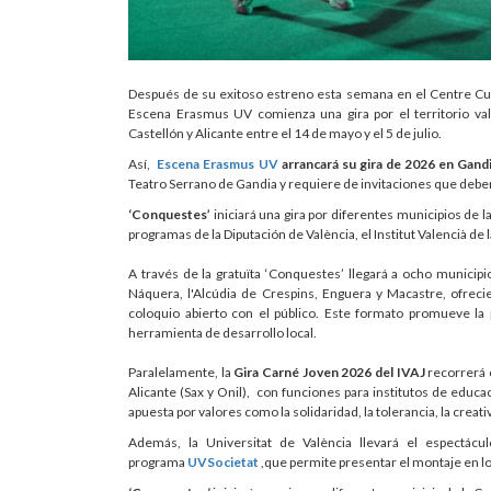
Después de su exitoso estreno esta semana en el Centre Cult
Escena Erasmus UV comienza una gira por el territorio val
Castellón y Alicante entre el 14 de mayo y el 5 de julio.
Así,
Escena Erasmus UV
arrancará su gira de 2026 en Gand
Teatro Serrano de Gandia y requiere de invitaciones que debe
‘Conquestes’
iniciará una gira por diferentes municipios de l
programas de la Diputación de València, el Institut Valencià de 
A través de la gratuïta ‘Conquestes’ llegará a ocho municipio
Náquera, l'Alcúdia de Crespins, Enguera y Macastre, ofrec
coloquio abierto con el público. Este formato promueve la pa
herramienta de desarrollo local.
Paralelamente, la
Gira Carné Joven 2026 del IVAJ
recorrerá c
Alicante (Sax y Onil), con funciones para institutos de educa
apuesta por valores como la solidaridad, la tolerancia, la creat
Además, la Universitat de València llevará el espectá
programa
UVSocietat
,que permite presentar el montaje en l