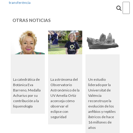
transferència
Cercar
OTRAS NOTICIAS
La catedrática de
La astrónoma del
Un estudio
Botánica Eva
Observatorio
liderado por la
Barreno, Medalla
Astronómico de la
Universitat de
Acharius por su
UV Amelia Ortiz
València
contribución a la
aconseja cómo
reconstruye la
liquenología
observar el
evolución de los
eclipse con
anfibios y reptiles
seguridad
ibéricos de hace
16 millones de
años