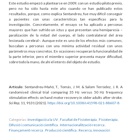
Este estudio empezó a plantearse en 2009, con un estudio piloto previo,
pero no ha sido hasta este año cuando se han publicado estos
resultados, porque, como explica Sentandreu, fue muy difícil conseguir
a pacientes con unas características tan específicas para la
investigación. Concretamente, el ensayo se ha aplicado a personas
mayores que han sufrido un ictus y que presentan una hemiparesia –
paralización de la mitad del cuerpo, el lado contralateral del área
lesionada cerebral–. Aunque este es uno de los efectos más comunes,
buscaban a personas con una mínima actividad residual con unos
parámetros muy concretos. En ocasiones recuperan la funcionalidad de
la parte inferior, pero el miembro superior presenta mayor dificultad,
sobre todo la mano, de ahí el interés del objeto de estudio.
Artículo
: Sentandreu-Mañó, T., Tomás, J. M. & Salom Terrádez, J. R. A
randomised clinical trial comparing 35 Hz versus 50 Hz frequency
stimulation effects on hand motor recovery in older adults after stroke.
Sci Rep
, 11, 9131 (2021).
https://doi.org/10.1038/s41598-021-88607-8
Categorias:
Investigació a la UV
,
Facultat de Fisioteràpia
,
Fisioteràpia
,
Difusió i comunicació científica
,
Internacionalització recerca
,
Finançament recerca
,
Producció científica
,
Recerca, innovació i