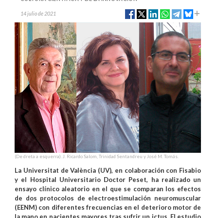
14 julio de 2021
(De dreta a esquerra). J. Ricardo Salom, Trinidad Sentandreu y José M. Tomás.
La Universitat de València (UV), en colaboración con Fisabio
y el Hospital Universitario Doctor Peset, ha realizado un
ensayo clínico aleatorio en el que se comparan los efectos
de dos protocolos de electroestimulación neuromuscular
(EENM) con diferentes frecuencias en el deterioro motor de
la mano en pacientes mayores tras sufrir un ictus. El estudio