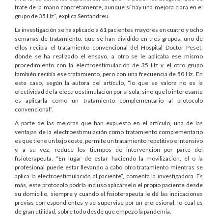
trate de la mano concretamente, aunque sí hay una mejora clara en el
grupo de 35 Hz”, explica Sentandreu.
La investigación se ha aplicado a 61 pacientes mayores en cuatro y ocho
semanas de tratamiento, que se han dividido en tres grupos: uno de
ellos recibía el tratamiento convencional del Hospital Doctor Peset,
donde se ha realizado el ensayo, a otro se le aplicaba ese mismo
procedimiento con la electroestimulación de 35 Hz y el otro grupo
también recibía ese tratamiento, pero con una frecuencia de 50 Hz. En
este caso, según la autora del artículo, “lo que se valora no es la
efectividad de la electroestimulación por sí sola, sino que lo interesante
es aplicarla como un tratamiento complementario al protocolo
convencional”.
A parte de las mejoras que han expuesto en el artículo, una de las
ventajas de la electroestimulación como tratamiento complementario
es que tiene un bajo coste, permite un tratamiento repetitivo e intensivo
y, a su vez, reduce los tiempos de intervención por parte del
fisioterapeuta. “En lugar de estar haciendo la movilización, el o la
profesional puede estar llevando a cabo otro tratamiento mientras se
aplica la electroestimulación al paciente”, comenta la investigadora. Es
más, este protocolo podría incluso aplicárselo el propio paciente desde
su domicilio, siempre y cuando el fisioterapeuta le dé las indicaciones
previas correspondientes y se supervise por un profesional, lo cual es
de gran utilidad, sobre todo desde que empezó la pandemia.