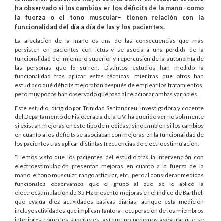
ha observado si los cambios en los déficits de la mano –como
la fuerza o el tono muscular– tienen relación con la
funcionalidad del día a día de las y los pacientes.
La afectación de la mano es una de las consecuencias que más
persisten en pacientes con ictus y se asocia a una pérdida de la
funcionalidad del miembro superior y repercusión de la autonomía de
las personas que lo sufren. Distintos estudios han medido la
funcionalidad tras aplicar estas técnicas, mientras que otros han
estudiado qué déficits mejoraban después de emplear los tratamientos,
pero muy pocos han observado qué pasa al relacionar ambas variables.
Este estudio, dirigido por Trinidad Sentandreu, investigadora y docente
del Departamento de Fisioterapia de la UV, ha querido ver no solamente
si existían mejoras en este tipo de medidas, sino también si los cambios
en cuanto a los déficits se asociaban con mejoras en la funcionalidad de
los pacientes tras aplicar distintas frecuencias de electroestimulación.
“Hemos visto que los pacientes del estudio tras la intervención con
electroestimulación presentan mejoras en cuanto a la fuerza de la
mano, el tono muscular, rango articular, etc., pero al considerar medidas
funcionales observamos que el grupo al que se le aplicó la
electroestimulación de 35 Hz presentó mejoras en el índice de Barthel,
que evalúa diez actividades básicas diarias, aunque esta medición
incluye actividades que implican tanto la recuperación de los miembros
inferiores como los superiores, así que no podemos asegurar que se