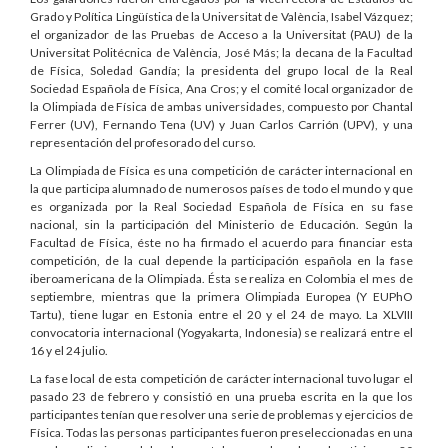
Grado y Política Lingüística de la Universitat de València, Isabel Vázquez;
el organizador de las Pruebas de Acceso a la Universitat (PAU) de la
Universitat Politécnica de València, José Más; la decana de la Facultad
de Física, Soledad Gandía; la presidenta del grupo local de la Real
Sociedad Española de Física, Ana Cros; y el comité local organizador de
la Olimpiada de Física de ambas universidades, compuesto por Chantal
Ferrer (UV), Fernando Tena (UV) y Juan Carlos Carrión (UPV), y una
representación del profesorado del curso.
La Olimpiada de Física es una competición de carácter internacional en
la que participa alumnado de numerosos países de todo el mundo y que
es organizada por la Real Sociedad Española de Física en su fase
nacional, sin la participación del Ministerio de Educación. Según la
Facultad de Física, éste no ha firmado el acuerdo para financiar esta
competición, de la cual depende la participación española en la fase
iberoamericana de la Olimpiada. Ésta se realiza en Colombia el mes de
septiembre, mientras que la primera Olimpiada Europea (Y EUPhO
Tartu), tiene lugar en Estonia entre el 20 y el 24 de mayo. La XLVIII
convocatoria internacional (Yogyakarta, Indonesia) se realizará entre el
16 y el 24 julio.
La fase local de esta competición de carácter internacional tuvo lugar el
pasado 23 de febrero y consistió en una prueba escrita en la que los
participantes tenían que resolver una serie de problemas y ejercicios de
Física. Todas las personas participantes fueron preseleccionadas en una