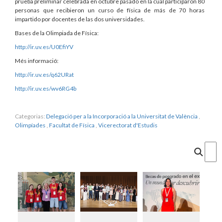
prueba preliminar celebrada en octubre pasado en la cual participaron 80
personas que recibieron un curso de física de más de 70 horas
impartido por docentes de las dos universidades.
Bases de la Olimpiada de Física:
http://ir.uv.es/U0EfiYV
Més informació:
http://ir.uv.es/q62URat
http://ir.uv.es/wv6RG4b
Categorias:
Delegació per a la Incorporació a la Universitat de València
,
Olimpíades
,
Facultat de Física
,
Vicerectorat d'Estudis
Cercar