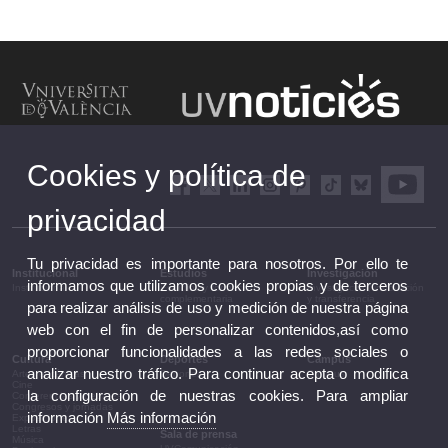
Cookies y política de
privacidad
Tu privacidad es importante para nosotros. Por ello te
Institucional
Estudios
Investigación
informamos que utilizamos cookies propias y de terceros
Institucional
Estudios y formación
Investigación, innovación
complementaria
y transferencia
para realizar análisis de uso y medición de nuestra página
web con el fin de personalizar contenidos,así como
proporcionar funcionalidades a las redes sociales o
Cultura
Deportes
Campus
analizar nuestro tráfico. Para continuar acepta o modifica
Artes escénicas
Deportes
Campus
Cine
la configuración de nuestras cookies. Para ampliar
Conferencias y debates
Congresos y jornadas
información
Más información
Exposiciones
Letras
Sala de prensa
Música