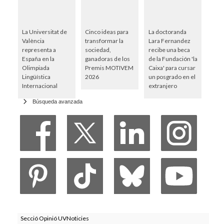
La Universitat de
Cinco ideas para
La doctoranda
València
transformar la
Lara Fernandez
representa a
sociedad,
recibe una beca
España en la
ganadoras de los
de la Fundación 'la
Olimpiada
Premis MOTIVEM
Caixa' para cursar
Lingüística
2026
un posgrado en el
Internacional
extranjero
Búsqueda avanzada
Secció Opinió UVNoticies