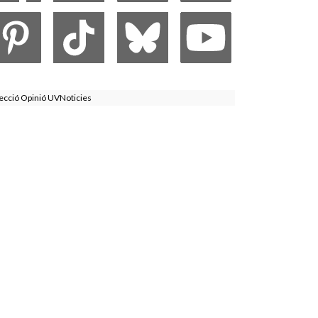
ecció Opinió UVNoticies