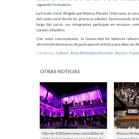
siguiente
formulario
.
La Escola Coral, dirigida por Mónica Perales i Massana, es un
del canto coral desde las primeras edades, favoreciendo el desa
largo del curso, sus integrantes participan en ensayos se
corales infantiles.
Con estas convocatorias, la Universitat de València refuer
ofreciendo itinerarios de participación artística que abarcan des
Categorias:
Cultura
,
Àrea d'Activitats Musicals
,
Música
,
Funda
OTRAS NOTICIAS
Más de 4.000 personas consolidan el
Música de ba
éxito de Serenates en una edición de
jazz mestizo 