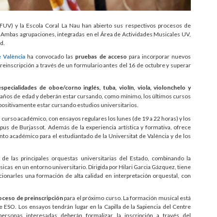
OFUV) y la Escola Coral La Nau han abierto sus respectivos procesos de
Ambas agrupaciones, integradas en el Área de Actividades Musicales UV,
d.
e València
ha convocado las
pruebas de acceso
para incorporar nuevos
reinscripción a través de un formulario antes del 16 de octubre y superar
especialidades de oboe/corno inglés, tuba, violín, viola, violonchelo y
 años de edad y deberán estar cursando, como mínimo, los últimos cursos
positivamente estar cursando estudios universitarios.
l curso académico, con ensayos regulares los lunes (de 19 a 22 horas) y los
pus de Burjassot. Además de la experiencia artística y formativa, ofrece
o académico para el estudiantado de la Universitat de València y de los
 las principales orquestas universitarias del Estado, combinando la
icas en un entorno universitario. Dirigida por Hilari Garcia Gázquez, tiene
cionarles una formación de alta calidad en interpretación orquestal, con
oceso de preinscripción
para el próximo curso. La formación musical está
e ESO. Los ensayos tendrán lugar en la Capilla de la Sapiencia del Centre
ersonas interesadas deberán formalizar la inscripción a través del