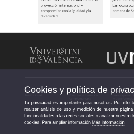
proyección internacional y
barroca prota
compromiso con la igualdad y la
semana de S
diversidad
Cookies y política de priva
Institucional
Estudios
Investigació
Institucional
Estudios y formación
Investigación,
complementaria
y transferencia
Tu privacidad es importante para nosotros. Por ello 
realizar análisis de uso y medición de nuestra página
funcionalidades a las redes sociales o analizar nuestro t
cookies. Para ampliar información
Más información