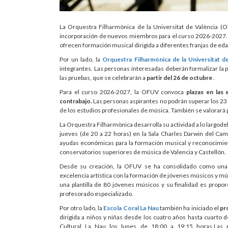
La Orquestra Filharmònica de la Universitat de València (
incorporación de nuevos miembros para el curso 2026-2027. 
ofrecen formación musical dirigida a diferentes franjas de eda
Por un lado, la
Orquestra Filharmònica de la Universitat d
integrantes. Las personas interesadas deberán formalizar la p
las pruebas, que se celebrarán a
partir del 26 de octubre
.
Para el curso 2026-2027, la OFUV convoca
plazas en las 
contrabajo.
Las personas aspirantes no podrán superar los 23
de los estudios profesionales de música. También se valorará 
La Orquestra Filharmònica desarrolla su actividad a lo largode
jueves (de 20 a 22 horas) en la Sala Charles Darwin del Cam
ayudas económicas para la formación musical y reconocimient
conservatorios superiores de música de Valencia y Castellón.
Desde su creación, la OFUV se ha consolidado como una de
excelencia artística con la formación de jóvenes músicos y mús
una plantilla de 80 jóvenes músicos y su finalidad es propor
profesorado especializado.
Por otro lado, la
Escola Coral La Nau
también ha iniciado el
pr
dirigida a niños y niñas desde los cuatro años hasta cuarto d
Cultural La Nau los lunes de 18:00 a 19:15 horas,Las p