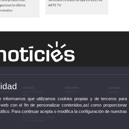
gonizan la última
ARTE TV
erenates
cidad
n
Cultura
Deportes
Campus
 innovación
Artes escénicas
Deportes
Campus
Cine
te informamos que utilizamos cookies propias y de terceros para
Conferencias y debates
Congresos y jornadas
 web con el fin de personalizar contenidos,así como proporcionar
Exposiciones
Letras
ráfico. Para continuar acepta o modifica la configuración de nuestras
Música
Patrimonio
Premios y convocatorias
Otras actividades