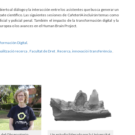
bierto al diálogo y la interacción entre los asistentes que busca generar un
bate científico. Las siguientes sesiones de CafeterIA incluirán temas como
udicial y policial penal. También el impacto de la transformación digital y la
d europea o los avances en el Human Brain Project.
formación Digital
.
alització recerca
,
Facultat de Dret
,
Recerca, innovació i transferència
,
 del Observatorio
Un estudio liderado por la Universitat