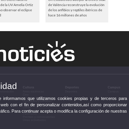
de la UV Amelia Ortiz
de València reconstruye la evolución
 observar el eclipse
de los anfibios y reptiles ibéricos de
d
hace 16 millones de años
cidad
n
Cultura
Deportes
Campus
 innovación
Artes escénicas
Deportes
Campus
Cine
te informamos que utilizamos cookies propias y de terceros para
Conferencias y debates
Congresos y jornadas
 web con el fin de personalizar contenidos,así como proporcionar
Exposiciones
Letras
ráfico. Para continuar acepta o modifica la configuración de nuestras
Música
Patrimonio
Premios y convocatorias
Otras actividades