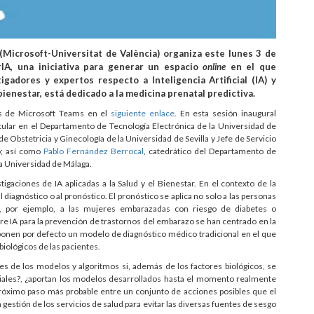
(Microsoft-Universitat de València) organiza este lunes 3 de
IA, una iniciativa para generar un espacio
online
en el que
gadores y expertos respecto a Inteligencia Artificial (IA) y
 bienestar, está dedicado a la medicina prenatal predictiva.
és de Microsoft Teams en el
siguiente enlace
. En esta sesión inaugural
itular en el Departamento de Tecnología Electrónica de la Universidad de
e Obstetricia y Ginecología de la Universidad de Sevilla y Jefe de Servicio
o; así como
Pablo Fernández Berrocal
, catedrático del Departamento de
la Universidad de Málaga.
gaciones de IA aplicadas a la Salud y el Bienestar. En el contexto de la
diagnóstico o al pronóstico. El pronóstico se aplica no solo a las personas
n, por ejemplo, a las mujeres embarazadas con riesgo de diabetes o
re IA para la prevención de trastornos del embarazo se han centrado en la
uponen por defecto un modelo de diagnóstico médico tradicional en el que
biológicos de las pacientes.
es de los modelos y algoritmos si, además de los factores biológicos, se
ociales?, ¿aportan los modelos desarrollados hasta el momento realmente
óximo paso más probable entre un conjunto de acciones posibles que el
 gestión de los servicios de salud para evitar las diversas fuentes de sesgo