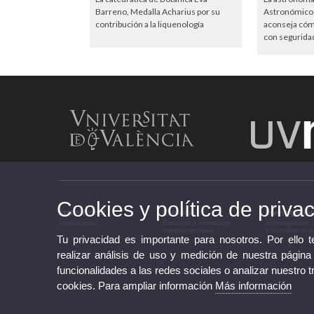
Barreno, Medalla Acharius por su
Astronómico 
contribución a la liquenología
aconseja cómo
con segurida
Cookies y política de priva
Institucional
Estudios
Investigació
Institucional
Estudios y formación
Investigación,
complementaria
y transferencia
Tu privacidad es importante para nosotros. Por ello 
realizar análisis de uso y medición de nuestra página
funcionalidades a las redes sociales o analizar nuestro t
cookies. Para ampliar información
Más información