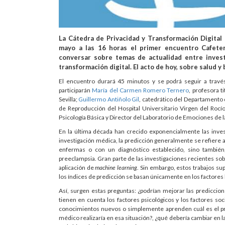
La Cátedra de Privacidad y Transformación Digital 
mayo a las 16 horas el primer encuentro Cafeter
conversar sobre temas de actualidad entre investi
transformación digital. El acto de hoy, sobre salud y
El encuentro durará 45 minutos y se podrá seguir a trav
participarán
María del Carmen Romero Ternero
, profesora t
Sevilla;
Guillermo Antiñolo Gil
, catedrático del Departamento d
de Reproducción del Hospital Universitario Virgen del Rocí
Psicología Básica y Director del Laboratorio de Emociones de 
En la última década han crecido exponencialmente las investi
investigación médica, la predicción generalmente se refiere al 
enfermas o con un diagnóstico establecido, sino tambié
preeclampsia. Gran parte de las investigaciones recientes sob
aplicación de
machine learning
. Sin embargo, estos trabajos s
los índices de predicción se basan únicamente en los factores 
Así, surgen estas preguntas: ¿podrían mejorar las prediccion
tienen en cuenta los factores psicológicos y los factores s
conocimientos nuevos o simplemente aprenden cuál es el pr
médico realizaría en esa situación?, ¿qué debería cambiar en la