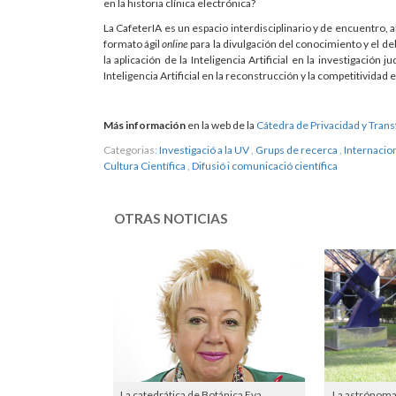
en la historia clínica electrónica?
La CafeterIA es un espacio interdisciplinario y de encuentro, a
formato ágil
online
para la divulgación del conocimiento y el de
la aplicación de la Inteligencia Artificial en la investigación j
Inteligencia Artificial en la reconstrucción y la competitivida
Más información
en la web de la
Cátedra de Privacidad y Trans
Categorias:
Investigació a la UV
,
Grups de recerca
,
Internacion
Cultura Científica
,
Difusió i comunicació científica
OTRAS NOTICIAS
La catedrática de Botánica Eva
La astrónoma