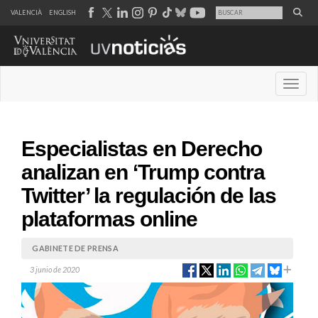
VALENCIÀ
ENGLISH
Desple
Especialistas en Derecho
analizan en ‘Trump contra
Twitter’ la regulación de las
plataformas online
GABINETE DE PRENSA
3 junio de 2020