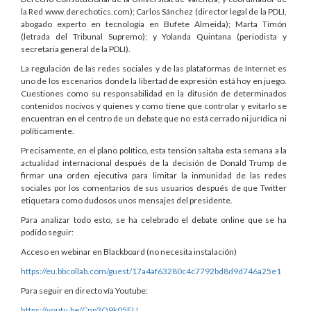
la Red www.derechotics.com); Carlos Sánchez (director legal de la PDLI,
abogado experto en tecnología en Bufete Almeida); Marta Timón
(letrada del Tribunal Supremo); y Yolanda Quintana (periodista y
secretaria general de la PDLI).
La regulación de las redes sociales y de las plataformas de Internet es
uno de los escenarios donde la libertad de expresión está hoy en juego.
Cuestiones como su responsabilidad en la difusión de determinados
contenidos nocivos y quienes y como tiene que controlar y evitarlo se
encuentran en el centro de un debate que no está cerrado ni jurídica ni
políticamente.
Precisamente, en el plano político, esta tensión saltaba esta semana a la
actualidad internacional después de la decisión de Donald Trump de
firmar una orden ejecutiva para limitar la inmunidad de las redes
sociales por los comentarios de sus usuarios después de que Twitter
etiquetara como dudosos unos mensajes del presidente.
Para analizar todo esto, se ha celebrado el debate online que se ha
podido seguir:
Acceso en webinar en Blackboard (no necesita instalación)
https://eu.bbcollab.com/guest/17a4af63280c4c7792bd8d9d746a25e1
Para seguir en directo vía Youtube:
https://youtu.be/Cnp3O9k05EU