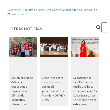
Categorias:
Facultat de Dret
,
Dret Constitucional, Ciència Política i de
l'Administració
Cercar
OTRAS NOTICIAS
La Universitat de
Cinco ideas para
La doctoranda
València
transformar la
Lara Fernandez
representa a
sociedad,
recibe una beca
España en la
ganadoras de los
de la Fundación 'la
Olimpiada
Premis MOTIVEM
Caixa' para cursar
Lingüística
2026
un posgrado en el
Internacional
extranjero