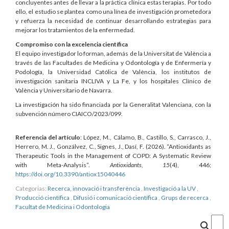
concluyentes antes de llevar a la práctica clínica estas terapias. Por todo
ello, el estudio se plantea como una línea de investigación prometedora
y refuerza la necesidad de continuar desarrollando estrategias para
mejorar los tratamientos de la enfermedad.
Compromiso con la excelencia científica
El equipo investigador lo forman, además de la Universitat de València a
través de las Facultades de Medicina y Odontología y de Enfermería y
Podología, la Universidad Católica de València, los institutos de
investigación sanitaria INCLIVA y La Fe, y los hospitales Clínico de
València y Universitario de Navarra.
La investigación ha sido financiada por la Generalitat Valenciana, con la
subvención número CIAICO/2023/099.
Referencia del artículo
: López, M., Cálamo, B., Castillo, S., Carrasco, J.,
Herrero, M. J., Gonzálvez, C., Signes, J., Dasí, F. (2026). “Antioxidants as
Therapeutic Tools in the Management of COPD: A Systematic Review
with Meta-Analysis”.
Antioxidants, 15
(4), 446;
https://doi.org/10.3390/antiox15040446
Categorias:
Recerca, innovació i transferència
,
Investigació a la UV
,
Producció científica
,
Difusió i comunicació científica
,
Grups de recerca
,
Facultat de Medicina i Odontologia
Cercar