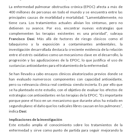
La enfermedad pulmonar obstructiva crónica (EPOC) afecta a más de
400 millones de personas en todo el mundo y se encuentra entre las
principales causas de morbilidad y mortalidad. “Lamentablemente, no
tiene cura. Los tratamientos actuales alivian los síntomas, pero no
detienen su avance. Por eso, encontrar nuevas estrategias que
complementen las terapias existentes es una prioridad”, subraya
Francisco Dasí
. Más allá de factores de riesgo clásicos como el
tabaquismo y la exposición a contaminantes ambientales, la
investigación desarrollada destaca la creciente evidencia de la relación
entre el estrés oxidativo como un mecanismo clave en el desarrollo, la
progresión y las agudizaciones de la EPOC, lo que justifica el uso de
sustancias antioxidantes para el tratamiento de la enfermedad.
Se han llevado a cabo ensayos clínicos aleatorizados previos donde se
han evaluado numerosos componentes con capacidad antioxidante,
pero su relevancia clínica real continúa siendo incierta. Es por ello que
se ha planteado este estudio, con el objetivo de evaluar los efectos de
estrategias con antioxidantes en las terapias de la EPOC. “Es importante
porque pone el foco en un mecanismo que durante años ha estado en
segundo plano: el daño que los radicales libres causan en los pulmones”,
indica
Dasí
.
Implicaciones de la investigación
Este estudio amplía el conocimiento sobre los tratamientos de la
enfermedad y sirve como punto de partida para seguir mejorando la