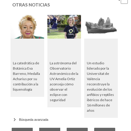
OTRAS NOTICIAS
La catedrática de
La astrónoma del
Un estudio
Botánica Eva
Observatorio
liderado por la
Barreno, Medalla
Astronómico de la
Universitat de
Acharius por su
UV Amelia Ortiz
València
contribución a la
aconseja cómo
reconstruye la
liquenología
observar el
evolución de los
eclipse con
anfibios y reptiles
seguridad
ibéricos de hace
16 millones de
años
Búsqueda avanzada