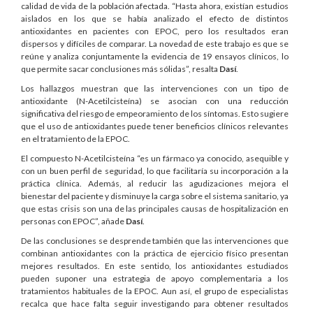
calidad de vida de la población afectada. “Hasta ahora, existían estudios
aislados en los que se había analizado el efecto de distintos
antioxidantes en pacientes con EPOC, pero los resultados eran
dispersos y difíciles de comparar. La novedad de este trabajo es que se
reúne y analiza conjuntamente la evidencia de 19 ensayos clínicos, lo
que permite sacar conclusiones más sólidas”, resalta
Dasí
.
Los hallazgos muestran que las intervenciones con un tipo de
antioxidante (N-Acetilcisteína) se asocian con una reducción
significativa del riesgo de empeoramiento de los síntomas. Esto sugiere
que el uso de antioxidantes puede tener beneficios clínicos relevantes
en el tratamiento de la EPOC.
El compuesto N-Acetilcisteína “es un fármaco ya conocido, asequible y
con un buen perfil de seguridad, lo que facilitaría su incorporación a la
práctica clínica. Además, al reducir las agudizaciones mejora el
bienestar del paciente y disminuye la carga sobre el sistema sanitario, ya
que estas crisis son una de las principales causas de hospitalización en
personas con EPOC”, añade
Dasí
.
De las conclusiones se desprende también que las intervenciones que
combinan antioxidantes con la práctica de ejercicio físico presentan
mejores resultados. En este sentido, los antioxidantes estudiados
pueden suponer una estrategia de apoyo complementaria a los
tratamientos habituales de la EPOC. Aun así, el grupo de especialistas
recalca que hace falta seguir investigando para obtener resultados