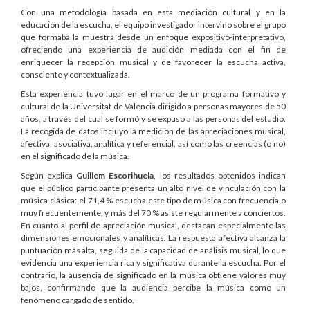
Con una metodología basada en esta mediación cultural y en la
educación de la escucha, el equipo investigador intervino sobre el grupo
que formaba la muestra desde un enfoque expositivo-interpretativo,
ofreciendo una experiencia de audición mediada con el fin de
enriquecer la recepción musical y de favorecer la escucha activa,
consciente y contextualizada.
Esta experiencia tuvo lugar en el marco de un programa formativo y
cultural de la Universitat de València dirigido a personas mayores de 50
años, a través del cual se formó y se expuso a las personas del estudio.
La recogida de datos incluyó la medición de las apreciaciones musical,
afectiva, asociativa, analítica y referencial, así como las creencias (o no)
en el significado de la música.
Según explica
Guillem Escorihuela
, los resultados obtenidos indican
que el público participante presenta un alto nivel de vinculación con la
música clásica: el 71,4 % escucha este tipo de música con frecuencia o
muy frecuentemente, y más del 70 % asiste regularmente a conciertos.
En cuanto al perfil de apreciación musical, destacan especialmente las
dimensiones emocionales y analíticas. La respuesta afectiva alcanza la
puntuación más alta, seguida de la capacidad de análisis musical, lo que
evidencia una experiencia rica y significativa durante la escucha. Por el
contrario, la ausencia de significado en la música obtiene valores muy
bajos, confirmando que la audiencia percibe la música como un
fenómeno cargado de sentido.