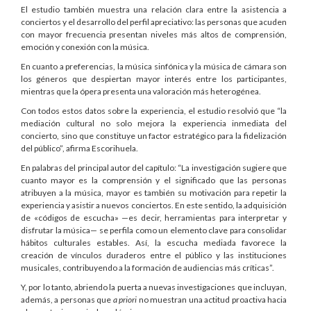
El estudio también muestra una relación clara entre la asistencia a
conciertos y el desarrollo del perfil apreciativo: las personas que acuden
con mayor frecuencia presentan niveles más altos de comprensión,
emoción y conexión con la música.
En cuanto a preferencias, la música sinfónica y la música de cámara son
los géneros que despiertan mayor interés entre los participantes,
mientras que la ópera presenta una valoración más heterogénea.
Con todos estos datos sobre la experiencia, el estudio resolvió que “la
mediación cultural no solo mejora la experiencia inmediata del
concierto, sino que constituye un factor estratégico para la fidelización
del público”, afirma Escorihuela.
En palabras del principal autor del capítulo: “La investigación sugiere que
cuanto mayor es la comprensión y el significado que las personas
atribuyen a la música, mayor es también su motivación para repetir la
experiencia y asistir a nuevos conciertos. En este sentido, la adquisición
de «códigos de escucha» —es decir, herramientas para interpretar y
disfrutar la música— se perfila como un elemento clave para consolidar
hábitos culturales estables. Así, la escucha mediada favorece la
creación de vínculos duraderos entre el público y las instituciones
musicales, contribuyendo a la formación de audiencias más críticas”.
Y, por lo tanto, abriendo la puerta a nuevas investigaciones que incluyan,
además, a personas que
a priori
no muestran una actitud proactiva hacia