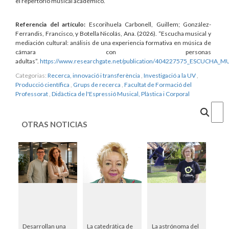
el repertorio musical académico.
Referencia del artículo:
Escorihuela Carbonell, Guillem; González-
Ferrandis, Francisco, y Botella Nicolás, Ana. (2026). “Escucha musical y
mediación cultural: análisis de una experiencia formativa en música de
cámara con personas
adultas”.
https://www.researchgate.net/publication/404227575_ESCU
Categorias:
Recerca, innovació i transferència
,
Investigació a la UV
,
Producció científica
,
Grups de recerca
,
Facultat de Formació del
Professorat
,
Didàctica de l'Espressió Musical, Plàstica i Corporal
Cercar
OTRAS NOTICIAS
Desarrollan una
La catedrática de
La astrónoma del