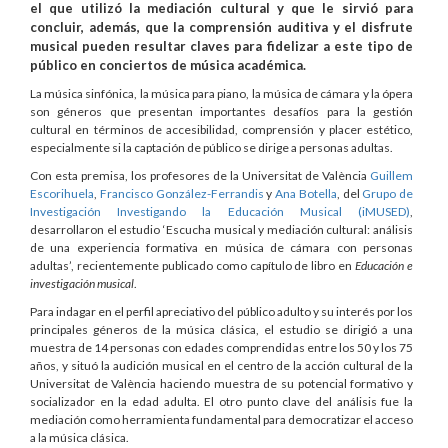
el que utilizó la mediación cultural y que le sirvió para
concluir, además, que la comprensión auditiva y el disfrute
musical pueden resultar claves para fidelizar a este tipo de
público en conciertos de música académica.
La música sinfónica, la música para piano, la música de cámara y la ópera
son géneros que presentan importantes desafíos para la gestión
cultural en términos de accesibilidad, comprensión y placer estético,
especialmente si la captación de público se dirige a personas adultas.
Con esta premisa, los profesores de la Universitat de València
Guillem
Escorihuela
,
Francisco González-Ferrandis
y
Ana Botella
, del
Grupo de
Investigación Investigando la Educación Musical (iMUSED)
,
desarrollaron el estudio ‘Escucha musical y mediación cultural: análisis
de una experiencia formativa en música de cámara con personas
adultas’, recientemente publicado como capítulo de libro en
Educación e
investigación musical
.
Para indagar en el perfil apreciativo del público adulto y su interés por los
principales géneros de la música clásica, el estudio se dirigió a una
muestra de 14 personas con edades comprendidas entre los 50 y los 75
años, y situó la audición musical en el centro de la acción cultural de la
Universitat de València haciendo muestra de su potencial formativo y
socializador en la edad adulta. El otro punto clave del análisis fue la
mediación como herramienta fundamental para democratizar el acceso
a la música clásica.