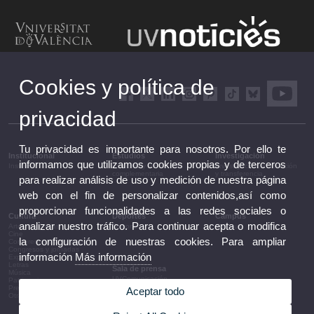
Cookies y política de
privacidad
Tu privacidad es importante para nosotros. Por ello te
Institucional
Estudios
Investigación
informamos que utilizamos cookies propias y de terceros
Institucional
Estudios y formación
Investigación, innovación
complementaria
y transferencia
para realizar análisis de uso y medición de nuestra página
web con el fin de personalizar contenidos,así como
proporcionar funcionalidades a las redes sociales o
Cultura
Deportes
Campus
analizar nuestro tráfico. Para continuar acepta o modifica
Artes escénicas
Deportes
Campus
Cine
la configuración de nuestras cookies. Para ampliar
Conferencias y debates
Congresos y jornadas
información
Más información
Exposiciones
Letras
Sala de prensa
Música
UVComunicación
Patrimonio
Notas de prensa
Premios y convocatorias
Aceptar todo
Agenda de gobierno
Otras actividades
Acuerdos de gobierno
La UV en la prensa