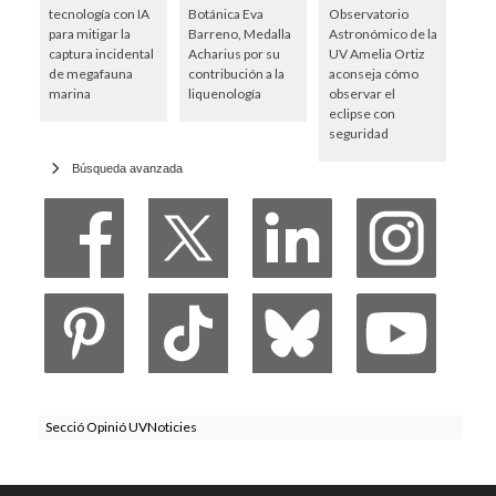
tecnología con IA
Botánica Eva
Observatorio
para mitigar la
Barreno, Medalla
Astronómico de la
captura incidental
Acharius por su
UV Amelia Ortiz
de megafauna
contribución a la
aconseja cómo
marina
liquenología
observar el
eclipse con
seguridad
Búsqueda avanzada
Secció Opinió UVNoticies