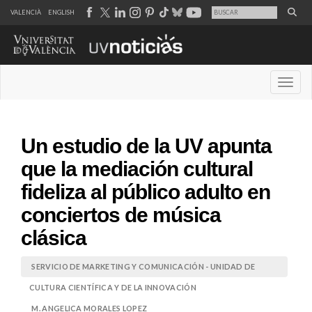
VALENCIÀ
ENGLISH
Desple
Un estudio de la UV apunta
que la mediación cultural
fideliza al público adulto en
conciertos de música
clásica
SERVICIO DE MARKETING Y COMUNICACIÓN - UNIDAD DE
CULTURA CIENTÍFICA Y DE LA INNOVACIÓN
M. ANGELICA MORALES LOPEZ