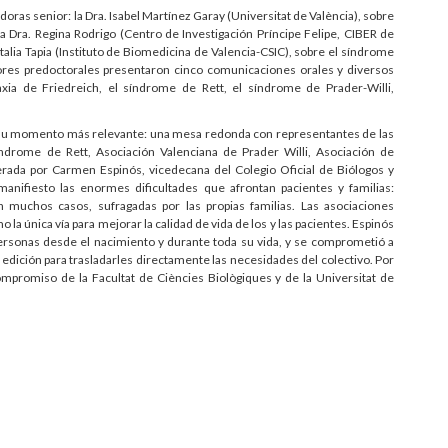
oras senior: la Dra. Isabel Martínez Garay (Universitat de València), sobre
a Dra. Regina Rodrigo (Centro de Investigación Príncipe Felipe, CIBER de
talia Tapia (Instituto de Biomedicina de Valencia-CSIC), sobre el síndrome
ores predoctorales presentaron cinco comunicaciones orales y diversos
ia de Friedreich, el síndrome de Rett, el síndrome de Prader-Willi,
o su momento más relevante: una mesa redonda con representantes de las
ndrome de Rett, Asociación Valenciana de Prader Willi, Asociación de
da por Carmen Espinós, vicedecana del Colegio Oficial de Biólogos y
manifiesto las enormes dificultades que afrontan pacientes y familias:
en muchos casos, sufragadas por las propias familias. Las asociaciones
la única vía para mejorar la calidad de vida de los y las pacientes. Espinós
ersonas desde el nacimiento y durante toda su vida, y se comprometió a
a edición para trasladarles directamente las necesidades del colectivo. Por
ompromiso de la Facultat de Ciències Biològiques y de la Universitat de