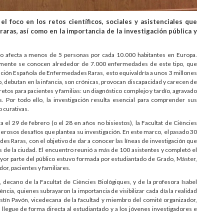
l foco en los retos científicos, sociales y asistenciales que
ras, así como en la importancia de la investigación pública y
 afecta a menos de 5 personas por cada 10.000 habitantes en Europa.
lmente se conocen alrededor de 7.000 enfermedades de este tipo, que
ración Española de Enfermedades Raras, esto equivaldría a unos 3 millones
, debutan en la infancia, son crónicas, provocan discapacidad y carecen de
etos para pacientes y familias: un diagnóstico complejo y tardío, agravado
. Por todo ello, la investigación resulta esencial para comprender sus
o curativas.
el 29 de febrero (o el 28 en años no bisiestos), la Facultat de Ciències
umerosos desafíos que plantea su investigación. En este marco, el pasado 30
des Raras, con el objetivo de dar a conocer las líneas de investigación que
os de la ciudad. El encuentro reunió a más de 100 asistentes y completó el
ayor parte del público estuvo formada por estudiantado de Grado, Máster,
or, pacientes y familiares.
 decano de la Facultat de Ciències Biològiques, y de la profesora Isabel
ència, quienes subrayaron la importancia de visibilizar cada día la realidad
ustín Pavón, vicedecana de la facultad y miembro del comité organizador,
 llegue de forma directa al estudiantado y a los jóvenes investigadores e