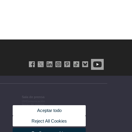
Sala de prensa
UVComunicación
Notas de prensa
Agenda de gobierno
Aceptar todo
Acuerdos de gobierno
La UV en la prensa
Información corporativa
Reject All Cookies