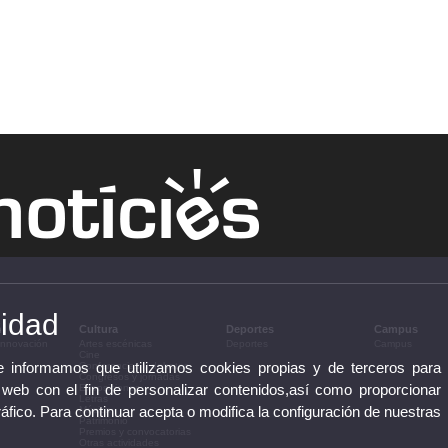
cidad
n
Cultura
Deportes
Campus
 innovación
Artes escénicas
Deportes
Campus
Cine
te informamos que utilizamos cookies propias y de terceros para
Conferencias y debates
Congresos y jornadas
 web con el fin de personalizar contenidos,así como proporcionar
Exposiciones
Letras
ráfico. Para continuar acepta o modifica la configuración de nuestras
Música
Patrimonio
Premios y convocatorias
Otras actividades