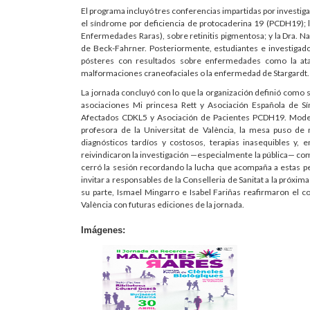
El programa incluyó tres conferencias impartidas por investigad
el síndrome por deficiencia de protocaderina 19 (PCDH19); l
Enfermedades Raras), sobre retinitis pigmentosa; y la Dra. Na
de Beck-Fahrner. Posteriormente, estudiantes e investigad
pósteres con resultados sobre enfermedades como la atax
malformaciones craneofaciales o la enfermedad de Stargardt.
La jornada concluyó con lo que la organización definió com
asociaciones Mi princesa Rett y Asociación Española de Sí
Afectados CDKL5 y Asociación de Pacientes PCDH19. Modera
profesora de la Universitat de València, la mesa puso de 
diagnósticos tardíos y costosos, terapias inasequibles y, 
reivindicaron la investigación —especialmente la pública— como 
cerró la sesión recordando la lucha que acompaña a estas p
invitar a responsables de la Conselleria de Sanitat a la próxim
su parte, Ismael Mingarro e Isabel Fariñas reafirmaron el c
València con futuras ediciones de la jornada.
Imágenes: