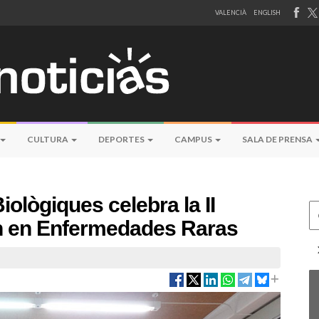
VALENCIÀ
ENGLISH
CULTURA
DEPORTES
CAMPUS
SALA DE PRENSA
iològiques celebra la II
Ce
ón en Enfermedades Raras