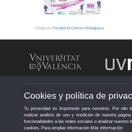
Categorias:
Facultat de Ciències Biològiques
Cookies y política de priva
Institucional
Estudios
Investigació
Institucional
Estudios y formación
Investigación,
complementaria
y transferencia
Tu privacidad es importante para nosotros. Por ello 
realizar análisis de uso y medición de nuestra página
funcionalidades a las redes sociales o analizar nuestro t
cookies. Para ampliar información
Más información