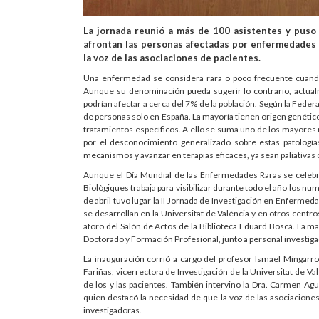
La jornada reunió a más de 100 asistentes y puso e
afrontan las personas afectadas por enfermedades ra
la voz de las asociaciones de pacientes.
Una enfermedad se considera rara o poco frecuente cuando
Aunque su denominación pueda sugerir lo contrario, actua
podrían afectar a cerca del 7% de la población. Según la Fede
de personas solo en España. La mayoría tienen origen genético
tratamientos específicos. A ello se suma uno de los mayores r
por el desconocimiento generalizado sobre estas patologías
mecanismos y avanzar en terapias eficaces, ya sean paliativas 
Aunque el Día Mundial de las Enfermedades Raras se celebra 
Biològiques trabaja para visibilizar durante todo el año los n
de abril tuvo lugar la II Jornada de Investigación en Enfermeda
se desarrollan en la Universitat de València y en otros centr
aforo del Salón de Actos de la Biblioteca Eduard Boscà. La m
Doctorado y Formación Profesional, junto a personal investigad
La inauguración corrió a cargo del profesor Ismael Mingarro,
Fariñas, vicerrectora de Investigación de la Universitat de Val
de los y las pacientes. También intervino la Dra. Carmen Ag
quien destacó la necesidad de que la voz de las asociaciones
investigadoras.