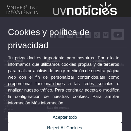
Cookies y política de
privacidad
Tu privacidad es importante para nosotros. Por ello te
Institucional
Estudios
Investigación
informamos que utilizamos cookies propias y de terceros
Institucional
Estudios y formación
Investigación, innovación
complementaria
y transferencia
para realizar análisis de uso y medición de nuestra página
web con el fin de personalizar contenidos,así como
proporcionar funcionalidades a las redes sociales o
Cultura
Deportes
Campus
analizar nuestro tráfico. Para continuar acepta o modifica
Artes escénicas
Deportes
Campus
Cine
la configuración de nuestras cookies. Para ampliar
Conferencias y debates
Congresos y jornadas
información
Más información
Exposiciones
Letras
Sala de prensa
Música
UVComunicación
Patrimonio
Notas de prensa
Premios y convocatorias
Aceptar todo
Agenda de gobierno
Otras actividades
Acuerdos de gobierno
La UV en la prensa
Reject All Cookies
Información corporativa