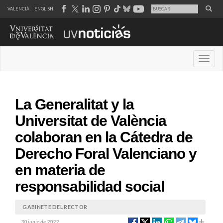
VALENCIÀ
ENGLISH
Desple
La Generalitat y la
Universitat de València
colaboran en la Cátedra de
Derecho Foral Valenciano y
en materia de
responsabilidad social
GABINETE DEL RECTOR
30 junio de 2022