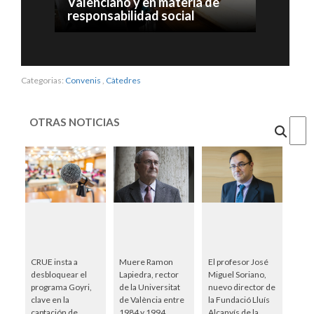
Valenciano y en materia de
responsabilidad social
Categorias:
Convenis
,
Càtedres
OTRAS NOTICIAS
Cercar
CRUE insta a
Muere Ramon
El profesor José
desbloquear el
Lapiedra, rector
Miguel Soriano,
programa Goyri,
de la Universitat
nuevo director de
clave en la
de València entre
la Fundació Lluís
captación de
1984 y 1994
Alcanyís de la