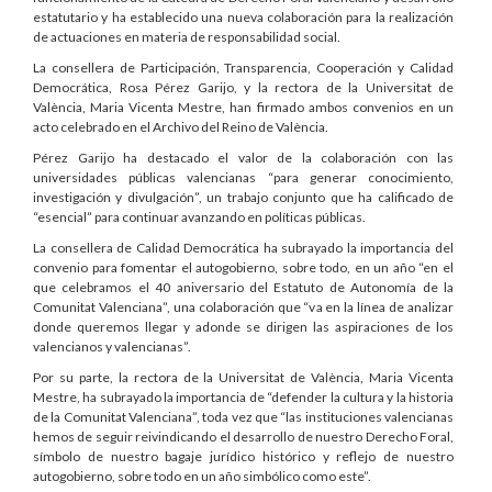
estatutario y ha establecido una nueva colaboración para la realización
de actuaciones en materia de responsabilidad social.
La consellera de Participación, Transparencia, Cooperación y Calidad
Democrática, Rosa Pérez Garijo, y la rectora de la Universitat de
València, Maria Vicenta Mestre, han firmado ambos convenios en un
acto celebrado en el Archivo del Reino de València.
Pérez Garijo ha destacado el valor de la colaboración con las
universidades públicas valencianas “para generar conocimiento,
investigación y divulgación”, un trabajo conjunto que ha calificado de
“esencial” para continuar avanzando en políticas públicas.
La consellera de Calidad Democrática ha subrayado la importancia del
convenio para fomentar el autogobierno, sobre todo, en un año “en el
que celebramos el 40 aniversario del Estatuto de Autonomía de la
Comunitat Valenciana”, una colaboración que “va en la línea de analizar
donde queremos llegar y adonde se dirigen las aspiraciones de los
valencianos y valencianas”.
Por su parte, la rectora de la Universitat de València, Maria Vicenta
Mestre, ha subrayado la importancia de “defender la cultura y la historia
de la Comunitat Valenciana”, toda vez que “las instituciones valencianas
hemos de seguir reivindicando el desarrollo de nuestro Derecho Foral,
símbolo de nuestro bagaje jurídico histórico y reflejo de nuestro
autogobierno, sobre todo en un año simbólico como este”.