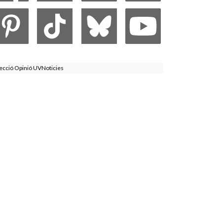
ecció Opinió UVNoticies