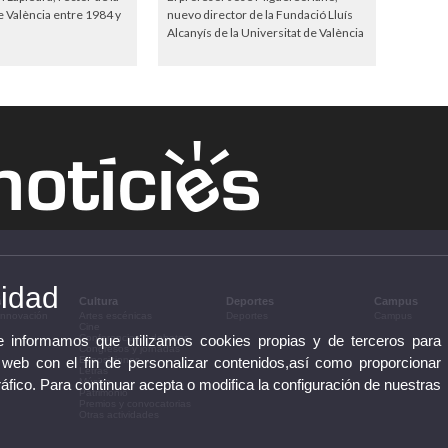
e València entre 1984 y
nuevo director de la Fundació Lluís
Alcanyís de la Universitat de València
cidad
n
Cultura
Deportes
Campus
 innovación
Artes escénicas
Deportes
Campus
Cine
te informamos que utilizamos cookies propias y de terceros para
Conferencias y debates
Congresos y jornadas
 web con el fin de personalizar contenidos,así como proporcionar
Exposiciones
Letras
ráfico. Para continuar acepta o modifica la configuración de nuestras
Música
Patrimonio
Premios y convocatorias
Otras actividades