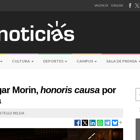
VALENCIÀ
ENGLISH
CULTURA
DEPORTES
CAMPUS
SALA DE PRENSA
gar Morin,
honoris causa
por
Ce
a
STELLO BELDA