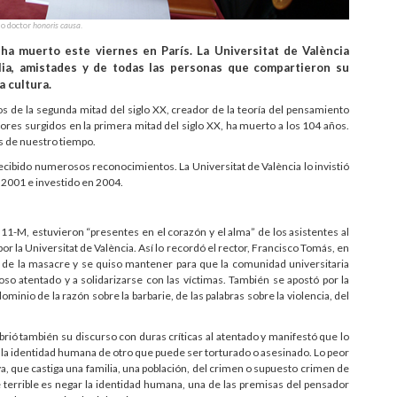
mo doctor
honoris causa
.
 ha muerto este viernes en París. La Universitat de València
lia, amistades y de todas las personas que compartieron su
 cultura.
s de la segunda mitad del siglo XX, creador de la teoría del pensamiento
res surgidos en la primera mitad del siglo XX, ha muerto a los 104 años.
s de nuestro tiempo.
cibido numerosos reconocimientos. La Universitat de València lo invistió
n 2001 e investido en 2004.
11-M, estuvieron “presentes en el corazón y el alma” de los asistentes al
por la Universitat de València. Así lo recordó el rector, Francisco Tomás, en
és de la masacre y se quiso mantener para que la comunidad universitaria
so atentado y a solidarizarse con las víctimas. También se apostó por la
ominio de la razón sobre la barbarie, de las palabras sobre la violencia, del
abrió también su discurso con duras críticas al atentado y manifestó que lo
r la identidad humana de otro que puede ser torturado o asesinado. Lo peor
a, que castiga una familia, una población, del crimen o supuesto crimen de
terrible es negar la identidad humana, una de las premisas del pensador