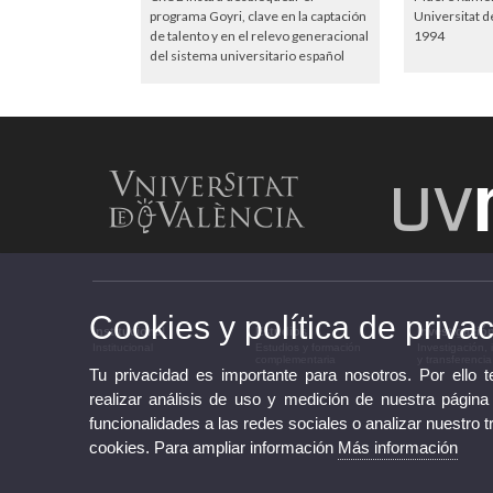
programa Goyri, clave en la captación
Universitat d
de talento y en el relevo generacional
1994
del sistema universitario español
Cookies y política de priva
Institucional
Estudios
Investigació
Institucional
Estudios y formación
Investigación,
complementaria
y transferencia
Tu privacidad es importante para nosotros. Por ello 
realizar análisis de uso y medición de nuestra página
funcionalidades a las redes sociales o analizar nuestro t
cookies. Para ampliar información
Más información