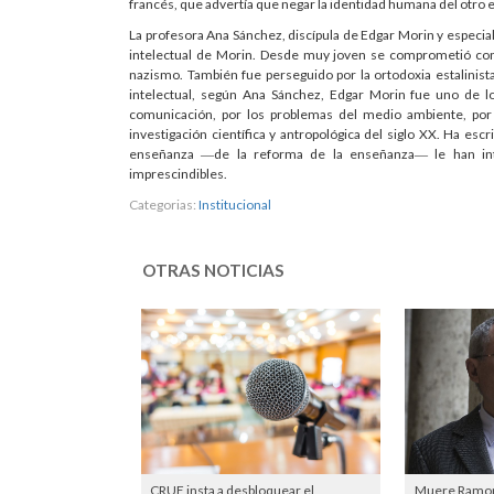
francés, que advertía que negar la identidad humana del otro es
La profesora Ana Sánchez, discípula de Edgar Morin y especiali
intelectual de Morin. Desde muy joven se comprometió con 
nazismo. También fue perseguido por la ortodoxia estalinist
intelectual, según Ana Sánchez, Edgar Morin fue uno de lo
comunicación, por los problemas del medio ambiente, por l
investigación científica y antropológica del siglo XX. Ha escri
enseñanza ―de la reforma de la enseñanza― le han int
imprescindibles.
Categorias:
Institucional
OTRAS NOTICIAS
CRUE insta a desbloquear el
Muere Ramon 