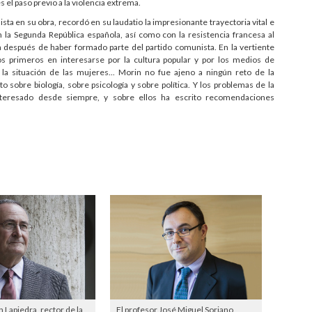
 el paso previo a la violencia extrema.
sta en su obra, recordó en su laudatio la impresionante trayectoria vital e
la Segunda República española, así como con la resistencia francesa al
a después de haber formado parte del partido comunista. En la vertiente
s primeros en interesarse por la cultura popular y por los medios de
a situación de las mujeres... Morin no fue ajeno a ningún reto de la
to sobre biología, sobre psicología y sobre política. Y los problemas de la
eresado desde siempre, y sobre ellos ha escrito recomendaciones
Lapiedra, rector de la
El profesor José Miguel Soriano,