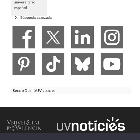
universitario
español
Búsqueda avanzada
Secció Opinió UVNoticies