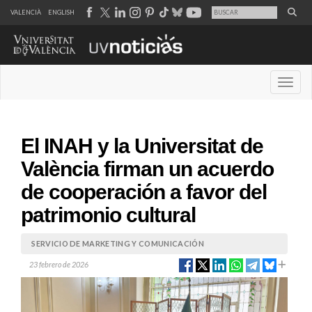
VALENCIÀ
ENGLISH
Desple
El INAH y la Universitat de
València firman un acuerdo
de cooperación a favor del
patrimonio cultural
SERVICIO DE MARKETING Y COMUNICACIÓN
23 febrero de 2026