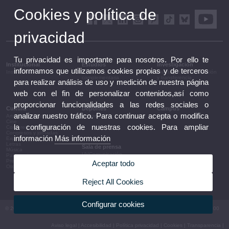
Cookies y política de
privacidad
Tu privacidad es importante para nosotros. Por ello te
Institucional
Estudios
Investigación
informamos que utilizamos cookies propias y de terceros
Institucional
Estudios y formación
Investigación, innovación
complementaria
y transferencia
para realizar análisis de uso y medición de nuestra página
web con el fin de personalizar contenidos,así como
proporcionar funcionalidades a las redes sociales o
Cultura
Deportes
Campus
analizar nuestro tráfico. Para continuar acepta o modifica
Artes escénicas
Deportes
Campus
Cine
la configuración de nuestras cookies. Para ampliar
Conferencias y debates
Congresos y jornadas
información
Más información
Exposiciones
Letras
Sala de prensa
Música
UVComunicación
Patrimonio
Notas de prensa
Premios y convocatorias
Aceptar todo
Agenda de gobierno
Otras actividades
Acuerdos de gobierno
La UV en la prensa
Reject All Cookies
Información corporativa
Configurar cookies
© 2026 UV. - Av. Blasco Ibáñez, 13. 46010 València. Espanya. Tel UV: (+34) 963 86 41 00
Aviso legal
|
Accesibilidad
|
Política privacidad
|
Cookies
|
Transparencia
|