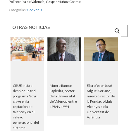
Politécnica de Valencia, Gaspar Muñoz Cosme.
Categorias:
Convenis
OTRAS NOTICIAS
Cercar
CRUE insta a
Muere Ramon
El profesor José
desbloquear el
Lapiedra, rector
Miguel Soriano,
programa Goyri,
de la Universitat
nuevo director de
clave en la
de València entre
la Fundació Lluís
captación de
1984 y 1994
Alcanyís de la
talento y en el
Universitat de
relevo
València
generacional del
sistema