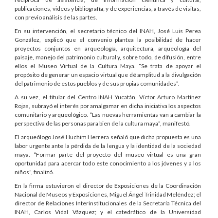
publicaciones, videos y bibliografía; y de experiencias, a través de visitas,
con previo análisis de las partes.
En su intervención, el secretario técnico del INAH, José Luis Perea
González, explicó que el convenio plantea la posibilidad de hacer
proyectos conjuntos en arqueología, arquitectura, arqueología del
paisaje, manejo del patrimonio cultural y, sobre todo, de difusión, entre
ellos el Museo Virtual de la Cultura Maya. “Se trata de apoyar el
propósito de generar un espacio virtual que dé amplitud a la divulgación
del patrimonio de estos pueblos y de sus propias comunidades”.
A su vez, el titular del Centro INAH Yucatán, Víctor Arturo Martínez
Rojas, subrayó el interés por amalgamar en dicha iniciativa los aspectos
comunitario y arqueológico. “Las nuevas herramientas van a cambiar la
perspectiva de las personas para bien de la cultura maya”, manifestó.
El arqueólogo José Huchim Herrera señaló que dicha propuesta es una
labor urgente ante la pérdida de la lengua y la identidad de la sociedad
maya. “Formar parte del proyecto del museo virtual es una gran
oportunidad para acercar todo este conocimiento a los jóvenes y a los
niños”, finalizó.
En la firma estuvieron el director de Exposiciones de la Coordinación
Nacional de Museos y Exposiciones, Miguel Ángel Trinidad Meléndez; el
director de Relaciones Interinstitucionales de la Secretaría Técnica del
INAH, Carlos Vidal Vázquez; y el catedrático de la Universidad