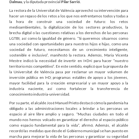
Dalmau
, y la diputada provincial
Pilar Sarrió
.
La rectora de la Universitat de València aprovechó su intervención para
hacer un repaso de los retos a los que nos enfrentamos todos y todas a
la hora de construir una sociedad de futuro: los retos
medioambientales, la digitalización de los sectores productivos, la
brecha digital o las cuestiones relativas a los derechos de las personas
LGTBI, así como la igualdad de género. “Si queremos situarnos como
una sociedad con oportunidades para nuestros hijos e hijas, como una
sociedad de futuro, necesitamos de un crecimiento inteligente,
sostenible e inclusivo”, manifestó la rectora. Además, Maria Vicenta
Mestre indicó la necesidad de invertir en I+D+i para hacer “nuestro
territorio más competitivo”. En este sentido, explicó que la propuesta de
la Universitat de València pasa por reclamar un mayor volumen de
inversión pública en I+D; programas estables de apoyo a los jóvenes,
mayor facilidad para la creación empresarial y un mayor apoyo a la
industria naciente, así como fortalecer la transferencia de
conocimiento industria-universidad.
Por su parte, el alcalde José Manuel Prieto destacó cómo la pandemia ha
obligado a las administraciones locales a brindar a las personas un
espacio al aire libre amplio y seguro. “Muchas ciudades en todo el
mundo nos hemos volcado en garantizar el derecho al espacio público
como espacio fundamental para la vida”, afirmó. Además, el alcalde
recordó las medidas que desde el Gobierno municipal se han puesto en
marcha para mejorar la vida de las personas y garantizar su seguridad