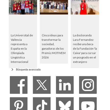
La Universitat de
Cinco ideas para
La doctoranda
València
transformar la
Lara Fernandez
representa a
sociedad,
recibe una beca
España en la
ganadoras de los
de la Fundación 'la
Olimpiada
Premis MOTIVEM
Caixa' para cursar
Lingüística
2026
un posgrado en el
Internacional
extranjero
Búsqueda avanzada