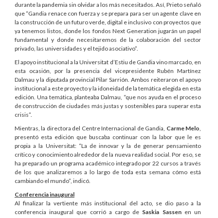
durante la pandemia sin olvidar a los más necesitados. Así, Prieto señaló
que “Gandia renace con fuerza y se prepara para ser un agente clave en
la construcción de un futuro verde, digital e inclusivo con proyectos que
ya tenemos listos, donde los fondos Next Generation jugarán un papel
fundamental y donde necesitaremos de la colaboración del sector
privado, las universidades y el tejido asociativo”.
El apoyo institucional a la Universitat d’Estiu de Gandia vino marcado, en
esta ocasión, por la presencia del vicepresidente Rubén Martínez
Dalmau y la diputada provincial Pilar Sarrión. Ambos reiteraron el apoyo
institucional a este proyecto y la idoneidad de la temática elegida en esta
edición. Una temática, planteaba Dalmau, “que nos ayuda en el proceso
de construcción de ciudades más justas y sostenibles para superar esta
crisis”.
Mientras, la directora del Centre Internacional de Gandia,
Carme Melo
,
presentó esta edición que buscaba continuar con la labor que le es
propia a la Universitat: “La de innovar y la de generar pensamiento
crítico y conocimiento alrededor de la nueva realidad social. Por eso, se
ha preparado un programa académico integrado por 22 cursos a través
de los que analizaremos a lo largo de toda esta semana cómo está
cambiando el mundo”, indicó.
Conferencia inaugural
Al finalizar la vertiente más institucional del acto, se dio paso a la
conferencia inaugural que corrió a cargo de
Saskia Sassen
en un