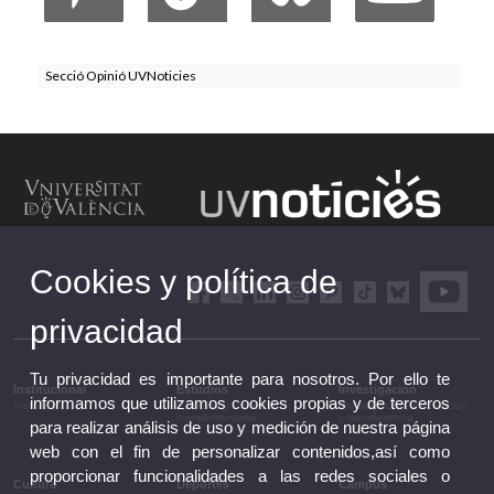
Secció Opinió UVNoticies
Cookies y política de
privacidad
Tu privacidad es importante para nosotros. Por ello te
Institucional
Estudios
Investigación
informamos que utilizamos cookies propias y de terceros
Institucional
Estudios y formación
Investigación, innovación
complementaria
y transferencia
para realizar análisis de uso y medición de nuestra página
web con el fin de personalizar contenidos,así como
proporcionar funcionalidades a las redes sociales o
Cultura
Deportes
Campus