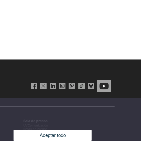
Sala de prensa
UVComunicación
Notas de prensa
Agenda de gobierno
Aceptar todo
Acuerdos de gobierno
La UV en la prensa