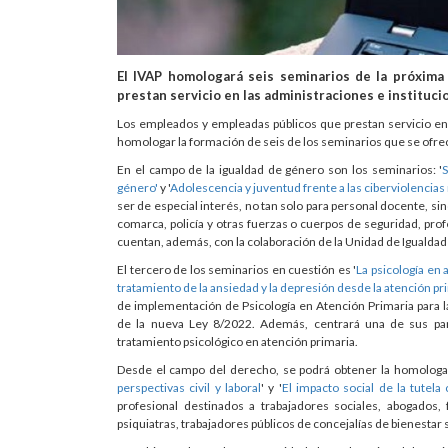
El IVAP homologará seis seminarios de la próxima
prestan servicio en las administraciones e instituc
Los empleados y empleadas públicos que prestan servicio en
homologar la formación de seis de los seminarios que se ofrec
En el campo de la igualdad de género son los seminarios: '
S
género'
y '
Adolescencia y juventud frente a las ciberviolenci
ser de especial interés, no tan solo para personal docente, si
comarca, policía y otras fuerzas o cuerpos de seguridad, profe
cuentan, además, con la colaboración de la Unidad de Igualdad
El tercero de los seminarios en cuestión es '
La psicología en
tratamiento de la ansiedad y la depresión desde la atención pr
de implementación de Psicología en Atención Primaria para 
de la nueva Ley 8/2022. Además, centrará una de sus part
tratamiento psicológico en atención primaria.
Desde el campo del derecho, se podrá obtener la homologac
perspectivas civil y laboral
' y '
El impacto social de la tutela
profesional destinados a trabajadores sociales, abogados, 
psiquiatras, trabajadores públicos de concejalías de bienestar 