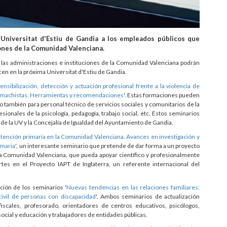
 Universitat d'Estiu de Gandia a los empleados públicos que
iones de la Comunidad Valenciana.
 las administraciones e instituciones de la Comunidad Valenciana podrán
en en la próxima Universitat d'Estiu de Gandia.
ensibilización, detección y actuación profesional frente a la violencia de
as machistas. Herramientas y recomendaciones
'. Estas formaciones pueden
no también para personal técnico de servicios sociales y comunitarios de la
sionales de la psicología, pedagogía, trabajo social, etc. Estos seminarios
 de la UV y la Concejalía de Igualdad del Ayuntamiento de Gandia.
 atención primaria en la Comunidad Valenciana. Avances en investigación y
imaria
', un interesante seminario que pretende de dar forma a un proyecto
la Comunidad Valenciana, que pueda apoyar científico y profesionalmente
es en el Proyecto IAPT de Inglaterra, un referente internacional del
ión de los seminarios '
Nuevas tendencias en las relaciones familiares:
 civil de personas con discapacidad
'. Ambos seminarios de actualización
fiscales, profesorado, orientadores de centros educativos, psicólogos,
social y educación y trabajadores de entidades públicas.