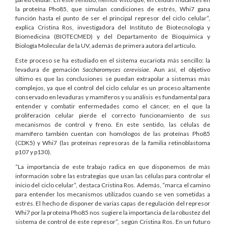
la proteína Pho85, que simulan condiciones de estrés, Whi7 gana
función hasta el punto de ser el principal represor del ciclo celular”,
explica Cristina Ros, investigadora del Instituto de Biotecnología y
Biomedicina (BIOTECMED) y del Departamento de Bioquímica y
Biología Molecular de la UV, además de primera autora del artículo.
Este proceso se ha estudiado en el sistema eucariota más sencillo: la
levadura de gemación
Saccharomyces cerevisiae
. Aun así, el objetivo
último es que las conclusiones se puedan extrapolar a sistemas más
complejos, ya que el control del ciclo celular es un proceso altamente
conservado en levaduras y mamíferos y su análisis es fundamental para
entender y combatir enfermedades como el cáncer, en el que la
proliferación celular pierde el correcto funcionamiento de sus
mecanismos de control y freno. En este sentido, las células de
mamífero también cuentan con homólogos de las proteínas Pho85
(CDK5) y Whi7 (las proteínas represoras de la familia retinoblastoma
p107 y p130).
“La importancia de este trabajo radica en que disponemos de más
información sobre las estrategias que usan las células para controlar el
inicio del ciclo celular”, destaca Cristina Ros. Además, “marca el camino
para entender los mecanismos utilizados cuando se ven sometidas a
estrés. El hecho de disponer de varias capas de regulación del represor
Whi7 por la proteína Pho85 nos sugiere la importancia de la robustez del
sistema de control de este represor”, según Cristina Ros. En un futuro