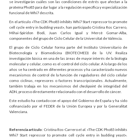
se investigarán cuáles son las condiciones de estrés que afectan a la
proteína Pho85 para dar lugar a la regulación específica y especialización
funcional de Whi7 descrita.
En el artículo «The CDK Pho85 inhibits Whi7 Start repressor to promote
cell cycle entry in budding yeast», han participado Cristina Ros Carrero,
Mihai-Spiridon Bodi, Juan Carlos Igual y Mercè Gomar-Alba,
componentes del grupo de Ciclo Celular de la Universitat de València.
El grupo de Ciclo Celular forma parte del Instituto Universitario de
Biotecnología y Biomedicina (BIOTECMED) de la UV. Realiza
investigación básica en una de las áreas de mayor interés de la biología
molecular y celular, como es el control del ciclo celular. A lo largo de los
años se ha centrado en diferentes procesos y ha caracterizado nuevos
mecanismos de control de la función de reguladores del ciclo celular
como ciclinas, represores o factores transcripcionales. Actualmente,
también trabaja en los mecanismos del
checkpoint
de integridad del
ADN, proceso directamente relacionado con el desarrollo de cáncer.
Este estudio ha contado con el apoyo del Gobierno de España y ha sido
cofinanciado por el FEDER de la Unión Europea y por la Generalitat
Valenciana.
Referencia artículo
: Cristina Ros-Carrero
et al
.
«The CDK Pho85 inhibits
Whi7 Start repressor to promote cell cycle entry in budding yeast».