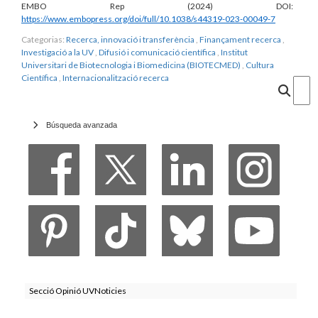
EMBO Rep (2024) DOI:
https://www.embopress.org/doi/full/10.1038/s44319-023-00049-7
Categorias:
Recerca, innovació i transferència
,
Finançament recerca
,
Investigació a la UV
,
Difusió i comunicació científica
,
Institut
Universitari de Biotecnologia i Biomedicina (BIOTECMED)
,
Cultura
Científica
,
Internacionalització recerca
Cercar
Búsqueda avanzada
Secció Opinió UVNoticies