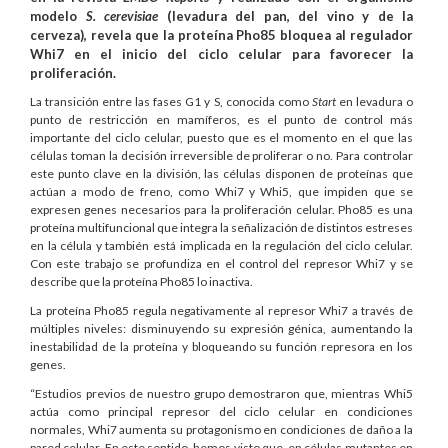
modelo
S. cerevisiae
(levadura del pan, del vino y de la
cerveza), revela que la proteína Pho85 bloquea al regulador
Whi7 en el inicio del ciclo celular para favorecer la
proliferación.
La transición entre las fases G1 y S, conocida como
Start
en levadura o
punto de restricción en mamíferos, es el punto de control más
importante del ciclo celular, puesto que es el momento en el que las
células toman la decisión irreversible de proliferar o no. Para controlar
este punto clave en la división, las células disponen de proteínas que
actúan a modo de freno, como Whi7 y Whi5, que impiden que se
expresen genes necesarios para la proliferación celular. Pho85 es una
proteína multifuncional que integra la señalización de distintos estreses
en la célula y también está implicada en la regulación del ciclo celular.
Con este trabajo se profundiza en el control del represor Whi7 y se
describe que la proteína Pho85 lo inactiva.
La proteína Pho85 regula negativamente al represor Whi7 a través de
múltiples niveles: disminuyendo su expresión génica, aumentando la
inestabilidad de la proteína y bloqueando su función represora en los
genes.
“Estudios previos de nuestro grupo demostraron que, mientras Whi5
actúa como principal represor del ciclo celular en condiciones
normales, Whi7 aumenta su protagonismo en condiciones de daño a la
pared celular. En este sentido, hemos visto que, en células mutantes en