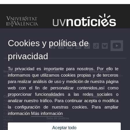
Cookies y política de
privacidad
Tu privacidad es importante para nosotros. Por ello te
Institucional
Estudios
Investigación
informamos que utilizamos cookies propias y de terceros
Institucional
Estudios y formación
Investigación, innovación
complementaria
y transferencia
para realizar análisis de uso y medición de nuestra página
web con el fin de personalizar contenidos,así como
proporcionar funcionalidades a las redes sociales o
Cultura
Deportes
Campus
analizar nuestro tráfico. Para continuar acepta o modifica
Artes escénicas
Deportes
Campus
Cine
la configuración de nuestras cookies. Para ampliar
Conferencias y debates
Congresos y jornadas
información
Más información
Exposiciones
Letras
Sala de prensa
Música
UVComunicación
Patrimonio
Notas de prensa
Premios y convocatorias
Aceptar todo
Agenda de gobierno
Otras actividades