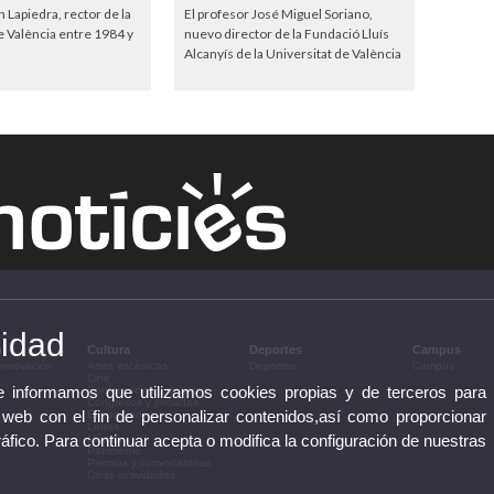
Lapiedra, rector de la
El profesor José Miguel Soriano,
e València entre 1984 y
nuevo director de la Fundació Lluís
Alcanyís de la Universitat de València
cidad
n
Cultura
Deportes
Campus
 innovación
Artes escénicas
Deportes
Campus
Cine
te informamos que utilizamos cookies propias y de terceros para
Conferencias y debates
Congresos y jornadas
 web con el fin de personalizar contenidos,así como proporcionar
Exposiciones
Letras
ráfico. Para continuar acepta o modifica la configuración de nuestras
Música
Patrimonio
Premios y convocatorias
Otras actividades