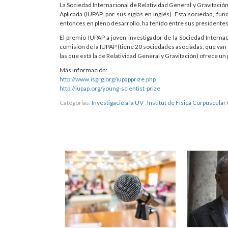
La Sociedad Internacional de Relatividad General y Gravitación 
Aplicada (IUPAP, por sus siglas en inglés). Esta sociedad, fu
entonces en pleno desarrollo, ha tenido entre sus presidente
El premio IUPAP a joven investigador de la Sociedad Interna
comisión de la IUPAP (tiene 20 sociedades asociadas, que van des
las que está la de Relatividad General y Gravitación) ofrece u
Más información:
http://www.isgrg.org/iupapprize.php
http://iupap.org/young-scientist-prize
Categorias:
Investigació a la UV
,
Institut de Física Corpuscular 