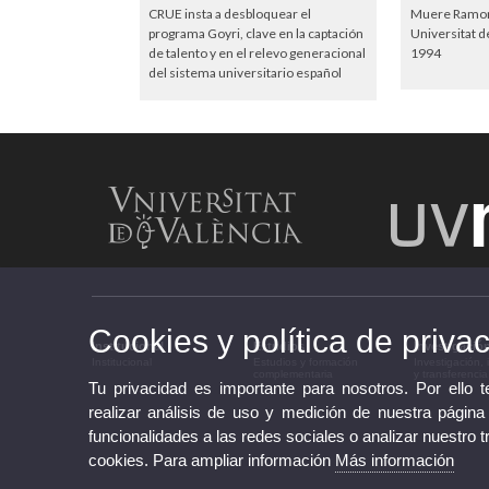
CRUE insta a desbloquear el
Muere Ramon 
programa Goyri, clave en la captación
Universitat d
de talento y en el relevo generacional
1994
del sistema universitario español
Cookies y política de priva
Institucional
Estudios
Investigació
Institucional
Estudios y formación
Investigación,
complementaria
y transferencia
Tu privacidad es importante para nosotros. Por ello 
realizar análisis de uso y medición de nuestra página
funcionalidades a las redes sociales o analizar nuestro t
cookies. Para ampliar información
Más información