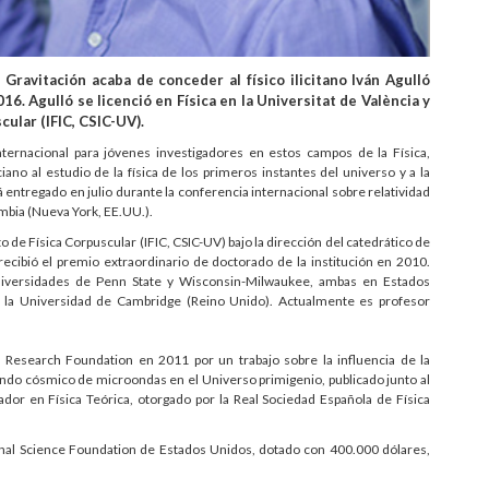
Gravitación acaba de conceder al físico ilicitano Iván Agulló
. Agulló se licenció en Física en la Universitat de València y
cular (IFIC, CSIC-UV).
ternacional para jóvenes investigadores en estos campos de la Física,
ano al estudio de la física de los primeros instantes del universo y a la
 entregado en julio durante la conferencia internacional sobre relatividad
umbia (Nueva York, EE.UU.).
to de Física Corpuscular (IFIC, CSIC-UV) bajo la dirección del catedrático de
 recibió el premio extraordinario de doctorado de la institución en 2010.
universidades de Penn State y Wisconsin-Milwaukee, ambas en Estados
la Universidad de Cambridge (Reino Unido). Actualmente es profesor
 Research Foundation en 2011 por un trabajo sobre la influencia de la
ondo cósmico de microondas en el Universo primigenio, publicado junto al
gador en Física Teórica, otorgado por la Real Sociedad Española de Física
onal Science Foundation de Estados Unidos, dotado con 400.000 dólares,