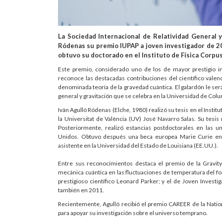
La Sociedad Internacional de Relatividad General y 
Ródenas su premio IUPAP a joven investigador de 2016
obtuvo su doctorado en el Instituto de Física Corpus
Este premio, considerado uno de los de mayor prestigio in
reconoce las destacadas contribuciones del científico valenci
denominada teoría de la gravedad cuántica. El galardón le será
general y gravitación que se celebra en la Universidad de Col
Iván Agulló Ródenas (Elche, 1980) realizó su tesis en el Institu
la Universitat de València (UV) José Navarro Salas. Su tesis
Posteriormente, realizó estancias postdoctorales en las 
Unidos. Obtuvo después una beca europea Marie Curie en 
asistente en la Universidad del Estado de Louisiana (EE.UU.).
Entre sus reconocimientos destaca el premio de la Gravity
mecánica cuántica en las fluctuaciones de temperatura del f
prestigioso científico Leonard Parker; y el de Joven Investi
también en 2011.
Recientemente, Agulló recibió el premio CAREER de la Nati
para apoyar su investigación sobre el universo temprano.